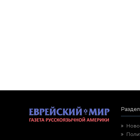
Разде
Ново
Поли