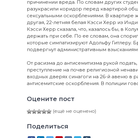
причинении вреда. По словам других студе
разукрасили коридор перед квартирой общ
сексуальными оскорблениями. В квартире ж
другая, 22-летняя белая Кэсси Херр из Инд
Кэсси Херр сказала, что, казалось бы, в Ко
держать при себе. По ее словам, она спори
которые симпатизируют Адольфу Гитлеру. Бр
подвергнут административным взысканиям
От расизма до антисемитизма рукой подать
преступление на почве религиозной ненави
входных дверях синагоги на 26-й авеню в 
антисемитские оскорбления. В полиции гово
Оцените пост
(ещё не оценено)
Поделиться