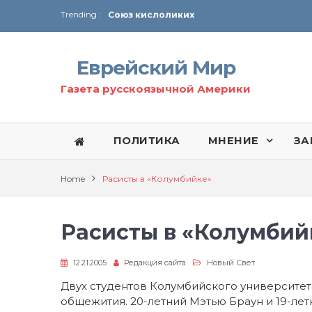
Trending :
Соглашение США с Ираном
Технология Революции в Иране
Еврейский Мир
От Ирана до Ливана и Газы
Газета русскоязычной Америки
ПОЛИТИКА
МНЕНИЕ
ЗА
Home
Расисты в «Колумбийке»
Расисты в «Колумбий
12.21.2005
Редакция сайта
Новый Свет
Двух студентов Колумбийского университета
общежития. 20-летний Мэтью Браун и 19-ле