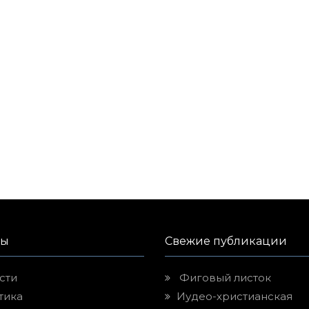
лы
Свежие публикации
сти
Фиговый листок
тика
Иудео-христианская