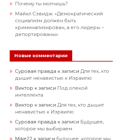
Почему ты молчишь?
Майкл Сэвидж: «Демократический
социализм должен быть
криминализирован, а его лидеры –
депортированы»
Новые комментарии
Суровая правда
к записи
Для тех, кто
дышит ненавистью к Израилю
Виктор
к записи
Под опекой
интеллекта
Виктор
к записи
Для тех, кто дышит
ненавистью к Израилю
Суровая правда
к записи
Будущее,
которое мы выбираем
Mike22
к записи
Будущее, которое мы