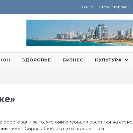
•
•
О нас
Стать автором
Ю
ридические услуги адвокатской коллегии «Эли Гервиц»: полное сопровождение на всех этапах
КОН
ЗДОРОВЬЕ
БИЗНЕС
КУЛЬТУРА
ке»
 арестовали за то, что они рисовали свастики на стене
тний Тивен Сирлс обвиняются в преступном