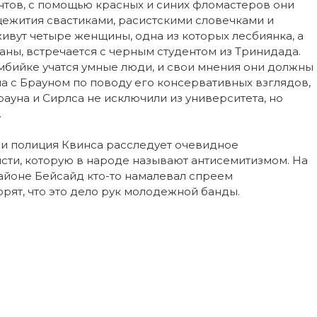
нтов, с помощью красных и синих фломастеров они
ежития свастиками, расистскими словечками и
ивут четыре женщины, одна из которых лесбиянка, а
ианы, встречается с черным студентом из Тринидада.
лумбийке учатся умные люди, и свои мнения они должны
ла с Брауном по поводу его консервативных взглядов,
ауна и Сирлса не исключили из университета, но
.
, и полиция Квинса расследует очевидное
сти, которую в народе называют антисемитизмом. На
районе Бейсайд кто-то намалевал спреем
рят, что это дело рук молодежной банды.