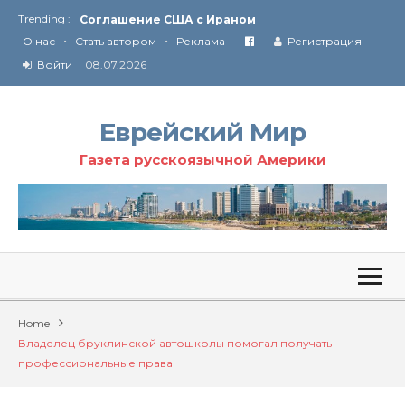
Trending :
Соглашение США с Ираном
•
•
Технология Революции в Иране
О нас
Стать автором
Реклама
Регистрация
Войти
08.07.2026
От Ирана до Ливана и Газы
Еврейский Мир
Газета русскоязычной Америки
Home
Владелец бруклинской автошколы помогал получать
профессиональные права