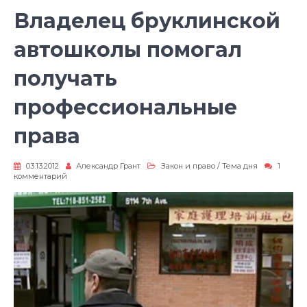
Владелец бруклинской
автошколы помогал
получать
профессиональные
права
03.13.2012
Александр Грант
Закон и право
/
Тема дня
1
к
комментарий
записи
Владелец
бруклинской
автошколы
помогал
получать
профессиональные
права