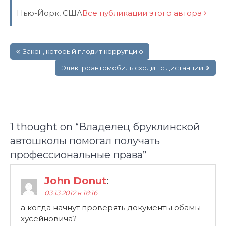
Нью-Йорк, США
Все публикации этого автора
Навигация
Закон, который плодит коррупцию
по
записям
Электроавтомобиль сходит с дистанции
1 thought on “
Владелец бруклинской
автошколы помогал получать
профессиональные права
”
John Donut
:
03.13.2012 в 18:16
а когда начнут проверять документы обамы
хусейновича?