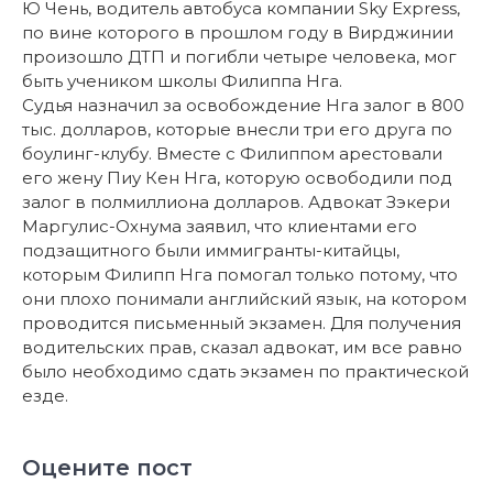
Ю Чень, водитель автобуса компании Sky Express,
по вине которого в прошлом году в Вирджинии
произошло ДТП и погибли четыре человека, мог
быть учеником школы Филиппа Нга.
Судья назначил за освобождение Нга залог в 800
тыс. долларов, которые внесли три его друга по
боулинг-клубу. Вместе с Филиппом арестовали
его жену Пиу Кен Нга, которую освободили под
залог в полмиллиона долларов. Адвокат Зэкери
Маргулис-Охнума заявил, что клиентами его
подзащитного были иммигранты-китайцы,
которым Филипп Нга помогал только потому, что
они плохо понимали английский язык, на котором
проводится письменный экзамен. Для получения
водительских прав, сказал адвокат, им все равно
было необходимо сдать экзамен по практической
езде.
Оцените пост