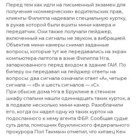
Перед тем как идти на письменный экзамен для
получения «коммерческих» водительских прав,
клиенты Филиппа надевали специальную куртку,
в рукав которой были вшиты мини-камера и
передатчик. Они также получали пейджер,
включенный на сигналы не звуком, а вибрацией.
Объектив мини-камеры снимал заданные
вопросы, которые тут же передавались на экран
компьютера-лаптопа в вэне Филиппа Нга,
запаркованного перед входом в здание ГАИ. По
биперу он передавал на пейджер ответы на
вопросы: два сигнала означали ответ «А», четыре
сигнала — «В» и шесть сигналов — «С».
При обыске дома Нга в Бруклине в стенном
шкафу спальни нашли одиннадцать таких курток, а
в подвале несколько мини-камер. Разоблачили
его, когда он надел одну из таких курток на
подосланного к нему агента ФБР. Сообщая судье
суть дела, помощник бруклинского федерального
прокурора Пол Такманн отметил, что китаец Кен