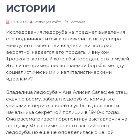
ИСТОРИИ
07.20.2005
Редакция сайта
История
Исследования ледоруба на предмет выявления
его подлинности были отложены в пылу спора
между его нынешней владелицей, которая,
вероятно, надеется его продать, и внуком
Троцкого, который хотел бы передать его в музей.
Это ли не пример нескончаемой борьбы между
социалистическими и капиталистическими
идеалами?
Владелица ледоруба – Ана Алисия Салас; ее отец,
судя по всему, забрал ледоруб из комнаты с
уликами в период своей службы в должности
начальника секретной полиции в 1940-х годах.
Она рассматривает перспективу выставления на
продажу 30-сантиметрового альпийского
ледоруба, но еще не определилась с ценой.