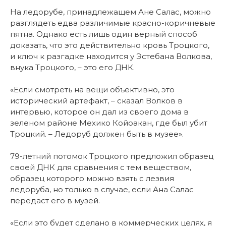
На ледорубе, принадлежащем Ане Салас, можно
разглядеть едва различимые красно-коричневые
пятна. Однако есть лишь один верный способ
доказать, что это действительно кровь Троцкого,
и ключ к разгадке находится у Эстебана Волкова,
внука Троцкого, – это его ДНК.
«Если смотреть на вещи объективно, это
исторический артефакт, – сказал Волков в
интервью, которое он дал из своего дома в
зеленом районе Мехико Койоакан, где был убит
Троцкий. – Ледоруб должен быть в музее».
79-летний потомок Троцкого предложил образец
своей ДНК для сравнения с тем веществом,
образец которого можно взять с лезвия
ледоруба, но только в случае, если Ана Салас
передаст его в музей.
«Если это будет сделано в коммерческих целях, я