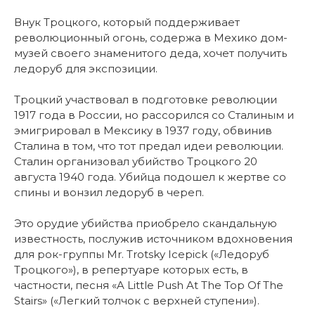
Внук Троцкого, который поддерживает
революционный огонь, содержа в Мехико дом-
музей своего знаменитого деда, хочет получить
ледоруб для экспозиции.
Троцкий участвовал в подготовке революции
1917 года в России, но рассорился со Сталиным и
эмигрировал в Мексику в 1937 году, обвинив
Сталина в том, что тот предал идеи революции.
Сталин организовал убийство Троцкого 20
августа 1940 года. Убийца подошел к жертве со
спины и вонзил ледоруб в череп.
Это орудие убийства приобрело скандальную
известность, послужив источником вдохновения
для рок-группы Mr. Trotsky Icepick («Ледоруб
Троцкого»), в репертуаре которых есть, в
частности, песня «A Little Push At The Top Of The
Stairs» («Легкий толчок с верхней ступени»).