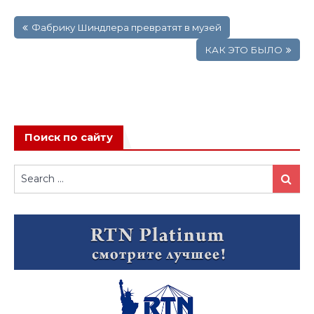
Навигация
Фабрику Шиндлера превратят в музей
по
записям
КАК ЭТО БЫЛО
Поиск по сайту
Search
Search
for: