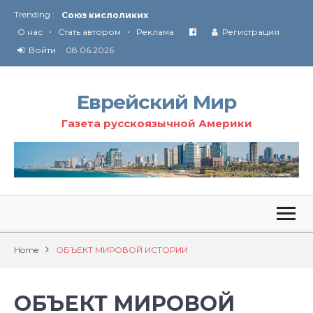
Trending :
Соглашение США с Ираном
•
•
Технология Революции в Иране
О нас
Стать автором
Реклама
Регистрация
Войти
08.06.2026
От Ирана до Ливана и Газы
Еврейский Мир
Газета русскоязычной Америки
Home
ОБЪЕКТ МИРОВОЙ ИСТОРИИ
ОБЪЕКТ МИРОВОЙ