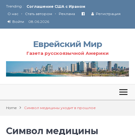
Соглашение США с Ираном
Trending :
Технология Революции в Иране
•
•
О нас
Стать автором
Реклама
Регистрация
От Ирана до Ливана и Газы
Войти
08.06.2026
Еврейский Мир
Газета русскоязычной Америки
Home
Символ медицины уходит в прошлое
Символ медицины