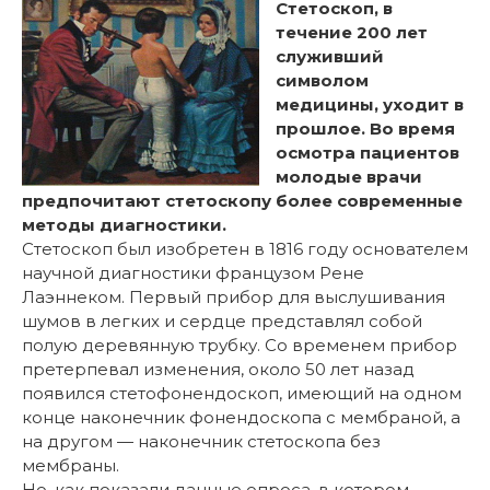
Стетоскоп, в
течение 200 лет
служивший
символом
медицины, уходит в
прошлое. Во время
осмотра пациентов
молодые врачи
предпочитают стетоскопу более современные
методы диагностики.
Стетоскоп был изобретен в 1816 году основателем
научной диагностики французом Рене
Лаэннеком. Первый прибор для выслушивания
шу­мов в легких и сердце представлял собой
полую деревянную трубку. Со временем прибор
претерпевал изменения, около 50 лет назад
появился стетофонендоскоп, имеющий на одном
конце наконечник фонендоскопа с мембраной, а
на другом — наконечник стетоскопа без
мембраны.
Но, как показали данные опроса, в котором