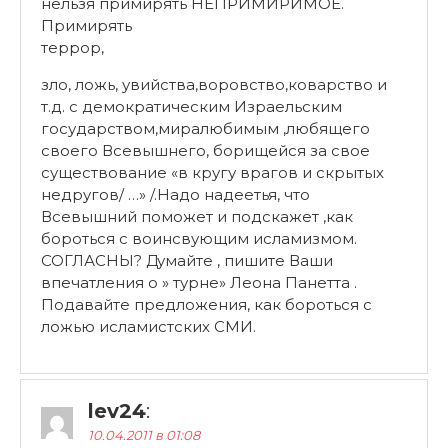
нельзя примирять НЕПРИМИРИМОЕ.
Примирять
террор,
зло, ложь, увийства,воровство,коварство и
т.д. с демократическим Израельским
государством,миралюбимым ,любящего
своего Всевышнего, борищейся за свое
существование «в кругу врагов и скрытых
недругов/ …» /.Надо надеетья, что
Всевышний поможет и подскажет ,как
бороться с воинсвующим исламизмом.
СОГЛАСНЫ? Думайте , пишите Ваши
впечатления о » турне» Леона Панетта .
Подавайте предложения, как бороться с
ложью исламистских СМИ.
lev24
:
10.04.2011 в 01:08