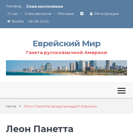
Trending :
Соглашение США с Ираном
•
•
Технология Революции в Иране
О нас
Стать автором
Реклама
Регистрация
Войти
08.08.2026
От Ирана до Ливана и Газы
Еврейский Мир
Газета русскоязычной Америки
Home
Леон Панетта предупреждает Израиль
Леон Панетта