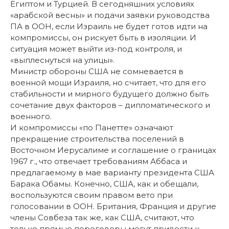
Египтом и Турцией. В сегодняшних условиях
«арабской весны» и подачи заявки руководства
ПА в ООН, если Израиль не будет готов идти на
компромиссы, он рискует быть в изоляции. И
ситуация может выйти из-под контроля, и
«выплеснуться на улицы».
Министр обороны США не сомневается в
военной мощи Израиля, но считает, что для его
стабильности и мирного будущего должно быть
сочетание двух факторов – дипломатического и
военного.
И компромиссы «по Панетте» означают
прекращение строительства поселений в
Восточном Иерусалиме и соглашение о границах
1967 г., что отвечает требованиям Аббаса и
предлагаемому в мае варианту президента США
Барака Обамы. Конечно, США, как и обещали,
воспользуются своим правом вето при
голосовании в ООН. Британия, Франция и другие
члены Совбеза так же, как США, считают, что
только прямые переговоры могут привести к