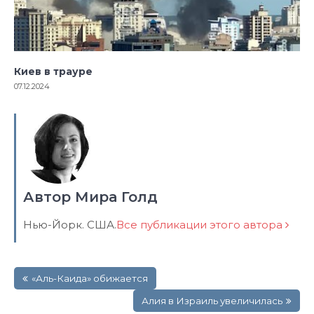
Киев в трауре
07.12.2024
Автор Мира Голд
Нью-Йорк. США.
Все публикации этого автора
Навигация
«Аль-Каида» обижается
по
записям
Алия в Израиль увеличилась