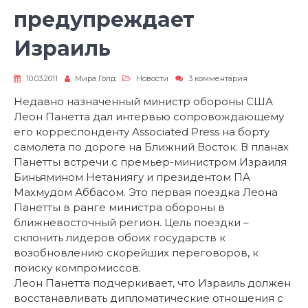
предупреждает
Израиль
к
10.03.2011
Мира Голд
Новости
3 комментария
записи
Леон
Недавно назначенный министр обороны США
Панетта
Леон Панетта дал интервью сопровождающему
предупреждает
Израиль
его корреспонденту Associated Press на борту
самолета по дороге на Ближний Восток. В планах
Панетты встречи с премьер-министром Израиля
Биньямином Нетаниягу и президентом ПА
Махмудом Аббасом. Это первая поездка Леона
Панетты в ранге министра обороны в
ближневосточный регион. Цель поездки –
склонить лидеров обоих государств к
возобновлению скорейших переговоров, к
поиску компромиссов.
Леон Панетта подчеркивает, что Израиль должен
восстанавливать дипломатические отношения с