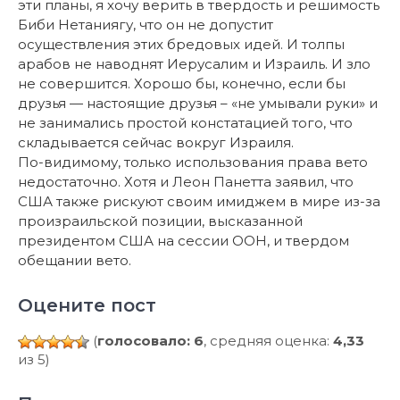
эти планы, я хочу верить в твердость и решимость
Биби Нетаниягу, что он не допустит
осуществления этих бредовых идей. И толпы
арабов не наводнят Иерусалим и Израиль. И зло
не совершится. Хорошо бы, конечно, если бы
друзья — настоящие друзья – «не умывали руки» и
не занимались простой констатацией того, что
складывается сейчас вокруг Израиля.
По-видимому, только использования права вето
недостаточно. Хотя и Леон Панетта заявил, что
США также рискуют своим имиджем в мире из-за
произраильской позиции, высказанной
президентом США на сессии ООН, и твердом
обещании вето.
Оцените пост
(
голосовало: 6
, средняя оценка:
4,33
из 5)