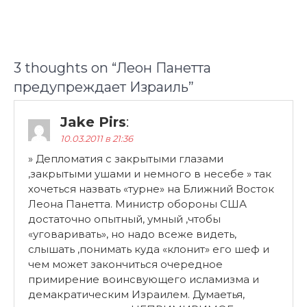
3 thoughts on “
Леон Панетта
предупреждает Израиль
”
Jake Pirs
:
10.03.2011 в 21:36
» Депломатия с закрытыми глазами
,закрытыми ушами и немного в несебе » так
хочеться назвать «турне» на Ближний Восток
Леона Панетта. Министр обороны США
достаточно опытный, умный ,чтобы
«уговаривать», но надо всеже видеть,
слышать ,понимать куда «клонит» его шеф и
чем может закончиться очередное
примирение воинсвующего исламизма и
демакратическим Израилем. Думаетья,