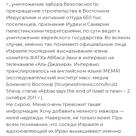
г., уничтожение забора безопасности,
прекращение строительства в Восточном
Иерусалиме и изгнание оттуда 650 тыс.
поселенцев, признание Иудеи и Самарии
палестинскими территориями, по сути ведет к
уничтожению еврейского государства. Во всяком
случае, именно так понимают официальные лица
Израиля последние высказывания члена
комитета ФАТХа Аббаса Заки в интервью на
телеканале «Аль-Джазира». Интервью
транслировалось на английском языке MEMRI
(исследовательский институт масс-медиа
Ближнего Востока) (Yourjewishnews.com/Arutz
Sheva, статья «Abbas says the end of Israel is near» – 2
октября 2011 г.).
Не скрою. Меня очень тревожит такая
информация. Хочу добавить немного мажора —
моей надежды. Наверное, не только моей. При
всем понимании, что соседи Израиля и
вдохновляющий их Иран вынашивают именно