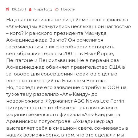
10.03.2011
Мира Голд
Новости
На днях официальные лица йеменского филиала
«Аль-Каиды» возмутились неслыханной наглостью
– кого? Иранского президента Махмуда
Ахмадинеджада. За что? Он осмелился
засомневаться в их способности сотворить
сентябрьские теракты 2001 г. в Нью-Йорке,
Пентагоне и Пенсильвании. Не в первый раз
Ахмадинеджад обвиняет правительство США в
заговоре для совершения терактов с целью
военных операций на Ближнем Востоке.
Но, последнее его заявление с трибуны ООН на
ту же тему разозлило «Аль-Каиду» до
невозможного. Журналист ABC News Lee Ferrin
цитирует статью из «Inspire» – англоязычного
издания йеменского филиала «Аль-Каиды» на
Аравийском полуострове: «Ахмадинеджад
выставляет себя в смешном свете, сомневаясь в
наших возможностях, в том, что это сделали мы