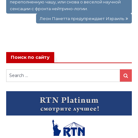
переполненную чашу, или снова о веселой научной
записям
сенсации с фронта нейтрино-логии.
Леон Панетта предупреждает Израиль
Поиск по сайту
Search
Search
for: