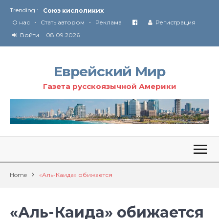
Союз кислоликих
Trending :
•
•
Соглашение США с Ираном
О нас
Стать автором
Реклама
Регистрация
Технология Революции в Иране
Войти
08.09.2026
От Ирана до Ливана и Газы
Еврейский Мир
Газета русскоязычной Америки
Home
«Аль-Каида» обижается
«Аль-Каида» обижается