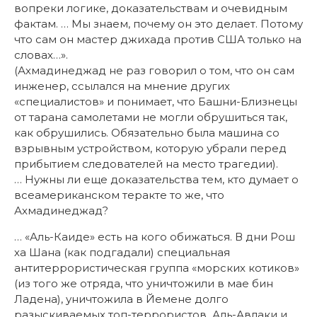
вопреки логике, доказательствам и очевидным
фактам. … Мы знаем, почему он это делает. Потому
что сам он мастер джихада против США только на
словах…».
(Ахмадинеджад не раз говорил о том, что он сам
инженер, ссылался на мнение других
«специалистов» и понимает, что Башни-Близнецы
от тарана самолетами не могли обрушиться так,
как обрушились. Обязательно была машина со
взрывным устройством, которую убрали перед
прибытием следователей на место трагедии).
… Нужны ли еще доказательства тем, кто думает о
всеамериканском теракте то же, что
Ахмадинеджад?
… «Аль-Каиде» есть на кого обижаться. В дни Рош
ха Шана (как подгадали) специальная
антитеррористическая группа «морских котиков»
(из того же отряда, что уничтожили в мае бин
Ладена), уничтожила в Йемене долго
разыскиваемых топ-террористов Аль-Авлаки и