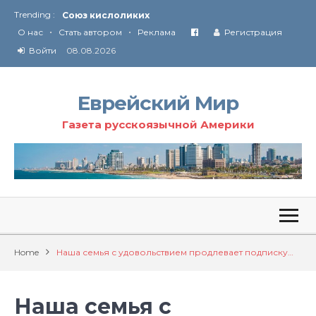
Союз кислоликих
Trending :
Соглашение США с Ираном
•
•
О нас
Стать автором
Реклама
Регистрация
Технология Революции в Иране
Войти
08.08.2026
От Ирана до Ливана и Газы
Еврейский Мир
Газета русскоязычной Америки
Home
Наша семья с удовольствием продлевает подписку…
Наша семья с