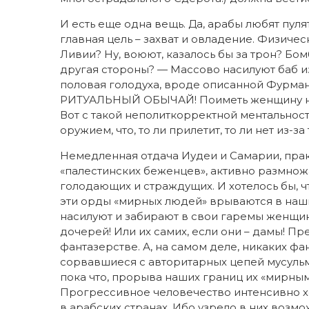
И есть еще одна вещь. Да, арабы любят пуля
главная цель – захват и овладение. Физичес
Ливии? Ну, воюют, казалось бы за трон? Бомб
другая стороны? — Массово насилуют баб из к
половая голодуха, вроде описанной Фурм
РИТУАЛЬНЫЙ ОБЫЧАЙ! Поиметь женщину на т
Вот с такой неполиткорректной ментальнос
оружием, что, то ли прилетит, то ли нет из-з
Немедленная отдача Иудеи и Самарии, пра
«палестинских беженцев», активно размнож
голодающих и страждущих. И хотелось бы, ч
эти орды «мирных людей» врываются в наши
насилуют и забирают в свои гаремы женщин
дочерей! Или их самих, если они – дамы! П
фантазерстве. А, на самом деле, никаких фа
сорвавшиеся с авторитарных цепей мусульм
пока что, прорыва наших границ их «мирным
Прогрессивное человечество интенсивно х
в арабских странах. Ибо узрело в них возм