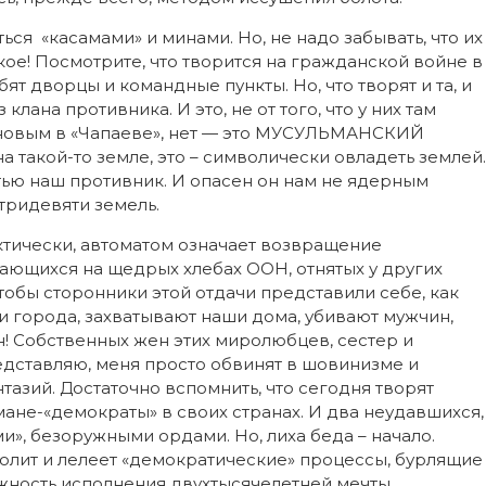
ться «касамами» и минами. Но, не надо забывать, что их
кое! Посмотрите, что творится на гражданской войне в
ят дворцы и командные пункты. Но, что творят и та, и
лана противника. И это, не от того, что у них там
ановым в «Чапаеве», нет — это МУСУЛЬМАНСКИЙ
акой-то земле, это – символически овладеть землей.
тью наш противник. И опасен он нам не ядерным
а тридевяти земель.
ктически, автоматом означает возвращение
ающихся на щедрых хлебах ООН, отнятых у других
тобы сторонники этой отдачи представили себе, как
 города, захватывают наши дома, убивают мужчин,
! Собственных жен этих миролюбцев, сестер и
редставляю, меня просто обвинят в шовинизме и
нтазий. Достаточно вспомнить, что сегодня творят
ане-«демократы» в своих странах. И два неудавшихся,
и», безоружными ордами. Но, лиха беда – начало.
олит и лелеет «демократические» процессы, бурлящие
ожность исполнения двухтысячелетней мечты