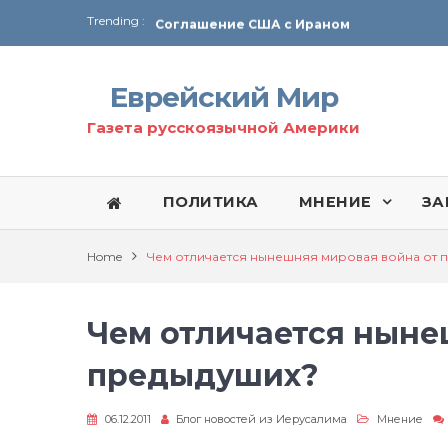
Trending :
Соглашение США с Ираном
Технология Революции в Иране
Еврейский Мир
От Ирана до Ливана и Газы
Газета русскоязычной Америки
ПОЛИТИКА
МНЕНИЕ
ЗА
Home
Чем отличается нынешняя мировая война от 
Чем отличается ныне
предыдуших?
06.12.2011
Блог новостей из Иерусалима
Мнение