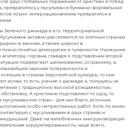
после двух глобальных поражений от христиан и побед
а, превратилось у мусульман в бумажно-формальный
дистов лозунг интернационализма превратился в
изма.
ны Зеленого джихада в его территориальной
Мусульмане активно расселяются по элитным странам
«дырки» в законах, а также широко в
 ложно понятых демократии и гуманности. Нынешние
 агитатора, горлана, главаря о подставлении второй
ситуации подвергают шельмованию, остракизму, а,
уманнейшим законам толерантности и
, осевших в странах европейской культуры, то они
 ислам, то есть, учение о джихаде и, пользуясь не
очетании с традиционно высокой рождаемостью,
обстановку. А христиане подставляют то одну, то
з мусульманских стран – для них благо, источник
ыполнения особо непрестижных работ. Хотя, по моим
контактирую с мусульманами в двух странах и
, никудышные. Даже на излюбленных ими руководящих
бязательная коррумпированность, чаще всего,