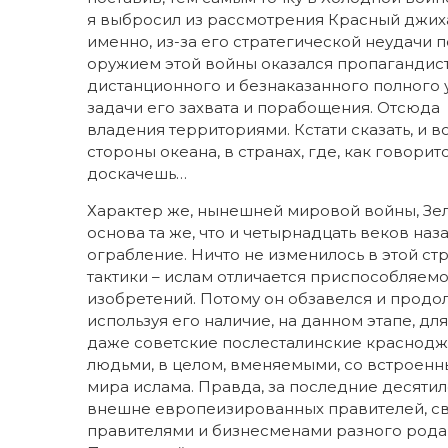
я выбросил из рассмотрения Красный джих
именно, из-за его стратегической неудачи п
оружием этой войны оказался пропагандист
дистанционного и безнаказанного полного
задачи его захвата и порабощения. Отсюда
владения территориями. Кстати сказать, и в
стороны океана, в странах, где, как говоритс
доскачешь…
Характер же, нынешней мировой войны, Зел
основа та же, что и четырнадцать веков наз
ограбление. Ничто не изменилось в этой с
тактики – ислам отличается приспособляем
изобретений. Потому он обзавелся и прод
используя его наличие, на данном этапе, для
даже советские послесталинские красноджи
людьми, в целом, вменяемыми, со встроенн
мира ислама. Правда, за последние десяти
внешне европеизированных правителей, с
правителями и бизнесменами разного рода