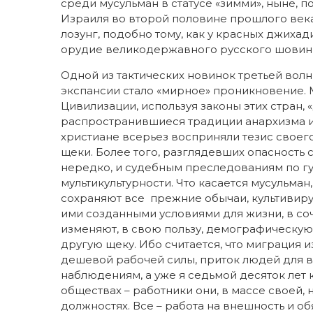
среди мусульман в статусе «зимми», ныне, 
Израиля во второй половине прошлого век
лозунг, подобно тому, как у красных джиха
орудие великодержавного русского шовин
Одной из тактических новинок третьей вол
экспансии стало «мирное» проникновение. 
Цивилизации, используя законы этих стран, 
распространившиеся традиции анархизма и
христиане всерьез восприняли тезис своего
щеки. Более того, разглядевших опасность 
нередко, и судебным преследованиям по г
мультикультурности. Что касается мусульман
сохраняют все прежние обычаи, культивируют
ими созданными условиями для жизни, в с
изменяют, в свою пользу, демографическую 
другую щеку. Ибо считается, что миграция и
дешевой рабочей силы, приток людей для в
наблюдениям, а уже я седьмой десяток лет 
обществах – работники они, в массе своей
должностях. Все – работа на внешность и о