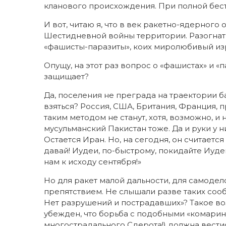
кланового происхождения. При полной бес
И вот, читаю я, что в век ракетно-ядерного
Шестидневной войны территории. Разогнать,
«фашисты-паразиты», коих миролюбивый из
Опущу, на этот раз вопрос о «фашистах» и «п
защищает?
Да, поселения не преграда на траектории б
взяться? Россия, США, Британия, Франция, 
таким методом не станут, хотя, возможно, и 
мусульманский Пакистан тоже. Да и руки у ни
Остается Иран. Но, на сегодня, он считаетс
давай! Иудеи, по-быстрому, покидайте Иуд
нам к исходу сентября!»
Но для ракет малой дальности, для самодело
препятствием. Не слышали разве таких сооб
Нет разрушений и пострадавших»? Такое во
убежден, что борьба с подобными «комарин
многострадального Сдерота!) должна вести