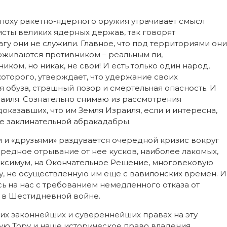
Чем
отличается
нынешняя
эпоху ракетно-ядерного оружия утрачивает смысл
мировая
война
исты великих ядерных держав, так говорят
от
гу они не служили. Главное, что под территориями они
предыдуших?
ерживаются противником – реальным ли,
иком, но никак, не свои! И есть только один народ,
которого, утверждает, что удержание своих
 обуза, страшный позор и смертельная опасность. И
раиля.
Сознательно снимаю из рассмотрения
оказавших, что им Земля Израиля, если и интересна,
оде заклинательной абракадабры.
 и «друзьями» раздувается очередной кризис вокруг
редное отрывание от нее кусков, наиболее лакомых,
максимум, на Окончательное Решение, многовековую
у, не осуществленную им еще с вавилонских времен. И
ь на нас с требованием немедленного отказа от
 в Шестидневной войне.
ших законнейших и сувереннейших правах на эту
ю Тору и наше историческое право владения,