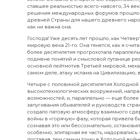
ставшее реальностью всего-навсего, 34 век
решения международных форумов прошлого
древней Страны для нашего древнего народа
как ни важна она.
Господа! Уже десять лет прошло, как Четве
мировую века 21-го. Она тянется, как я счита
более десятилетия прогрохотала параллельн
подмене понятий и смысловой путанице реа
основной лейтмотив Третьей мировой, меха
самом деле, атаку ислама на Цивилизацию, 
Четыре с половиной десятилетия Холодной
высокотехнологических вооружений, напра
возможностей, и, параллельно — еще боле
запугивания обывателей и руководств стран
создало патовую атмосферу взаимного сд
войны в «горячую» фазу, которая привела 
сознавая это или бессознательно, останови
особенно, элитарная ее часть, надорвались
поставив, тем самым точку в Холодной войн