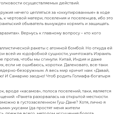
толковости осуществляемых действий.
 оружия нечего цепляться за «оккупированные» в ходе
 к чертовой матери, поселения и поселенцев, ибо это
раильский обыватель вынужден кормить и защищать.
аразитах». Вернусь к главному вопросу – кто кого
аллистической ракеты с атомной бомбой. Но откуда ей
при всей их юдофобной сущности, уничтожать Израиль
не против, чтобы мы сгинули. Китай, Индия и даже
х, если не ошибаюсь, коротки. Далековато, все-таки.
я ядерно-безоружным. А весь мир кричит нам: «Давай,
ею! И Самарию заодно! Чтоб родить Голиафа-богатыря
к, вроде «касамов», полоса поселений, таки, является
щений: «Ракета разорвалась на открытой местности.
зможно в густозаселенном Гуш-Дане? Хотя, лично я
ыми» укусами (да простят меня жители
сь, прежде всего, методом иссушения болота.