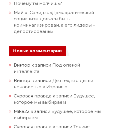
Почему ты молчишь?
Майкл Сэвидж: «Демократический
социализм должен быть
криминализирован, а его лидеры –
депортированы»
Новые комментарии
Виктор
к записи
Под опекой
интеллекта
Виктор
к записи
Для тех, кто дышит
ненавистью к Израилю
Суровая правда
к записи
Будущее,
которое мы выбираем
Mike22
к записи
Будущее, которое мы
выбираем
Суровая правда
к записи
Тонкие