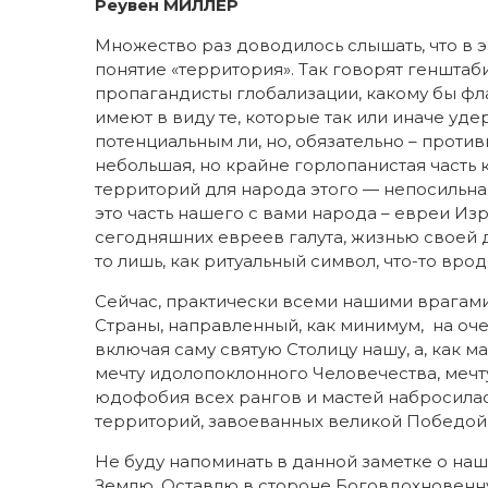
Реувен МИЛЛЕР
Множество раз доводилось слышать, что в 
понятие «территория». Так говорят генштаб
пропагандисты глобализации, какому бы фла
имеют в виду те, которые так или иначе уд
потенциальным ли, но, обязательно – противн
небольшая, но крайне горлопанистая часть 
территорий для народа этого — непосильная
это часть нашего с вами народа – евреи Из
сегодняшних евреев галута, жизнью своей д
то лишь, как ритуальный символ, что-то вр
Сейчас, практически всеми нашими врагами
Страны, направленный, как минимум, на оче
включая саму святую Столицу нашу, а, как 
мечту идолопоклонного Человечества, мечт
юдофобия всех рангов и мастей набросилас
территорий, завоеванных великой Победой
Не буду напоминать в данной заметке о на
Землю. Оставлю в стороне Боговдохновенну