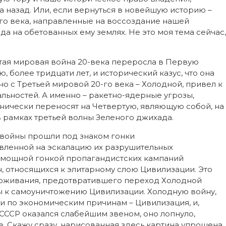
а назад. Или, если вернуться в новейшую историю –
 века, направленные на воссоздание нашей
 на обетованных ему землях. Не это моя тема сейчас,
ртая мировая война 20-века переросла в Первую
ю, более тридцати лет, и исторический казус, что она
о с Третьей мировой 20-го века – Холодной, привел к
льностей. А именно – ракетно-ядерные угрозы,
нически переносят на Четвертую, являющую собой, на
в рамках третьей волны Зеленого джихада.
 войны прошли под знаком гонки
вленной на эскалацию их разрушительных
е мощной гонкой пропагандистских кампаний
, относящихся к элитарному слою Цивилизации. Это
ерживания, предотвратившего переход Холодной
бы к самоуничтожению Цивилизации. Холодную войну,
ли по экономическим причинам – Цивилизация, и,
. СССР оказался слабейшим звеном, оно лопнуло,
е. Скажу сразу, нарисованная здесь картина упрощена,