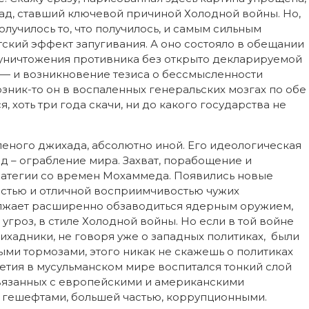
ад, ставший ключевой причиной Холодной войны. Но,
олучилось то, что получилось, и самым сильным
ский эффект запугивания. А оно состояло в обещании
 уничтожения противника без открыто декларируемой
 — и возникновение тезиса о бессмысленности
озник-то он в воспаленных генеральских мозгах по обе
я, хоть три года скачи, ни до какого государства не
еного джихада, абсолютно иной. Его идеологическая
ад – ограбление мира. Захват, порабощение и
тратегии со времен Мохаммеда. Появились новые
остью и отличной восприимчивостью чужих
олжает расширенно обзаводиться ядерным оружием,
 угроз, в стиле Холодной войны. Но если в той войне
хадники, не говоря уже о западных политиках, были
ыми тормозами, этого никак не скажешь о политиках
летия в мусульманском мире воспитался тонкий слой
вязанных с европейскими и американскими
 гешефтами, большей частью, коррупционными.