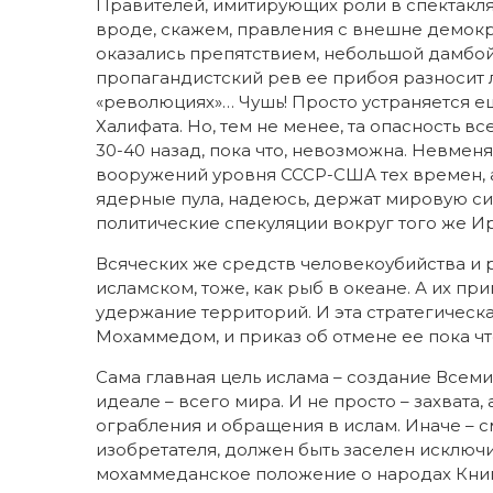
Правителей, имитирующих роли в спектакл
вроде, скажем, правления с внешне демок
оказались препятствием, небольшой дамбой 
пропагандистский рев ее прибоя разносит 
«революциях»… Чушь! Просто устраняется е
Халифата. Но, тем не менее, та опасность в
30-40 назад, пока что, невозможна. Невмен
вооружений уровня СССР-США тех времен, а
ядерные пула, надеюсь, держат мировую си
политические спекуляции вокруг того же И
Всяческих же средств человекоубийства и ра
исламском, тоже, как рыб в океане. А их пр
удержание территорий. И эта стратегическ
Мохаммедом, и приказ об отмене ее пока что
Сама главная цель ислама – создание Всеми
идеале – всего мира. И не просто – захвата
ограбления и обращения в ислам. Иначе – 
изобретателя, должен быть заселен исключ
мохаммеданское положение о народах Книг