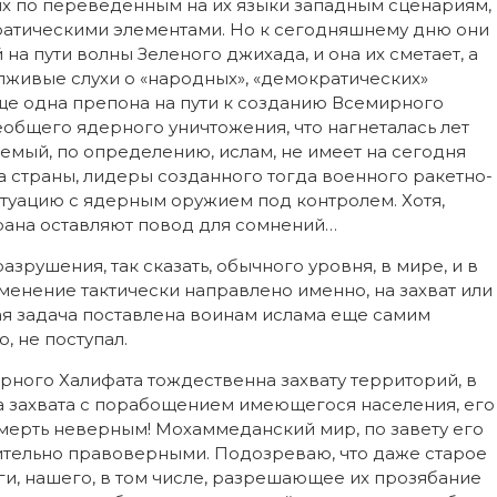
ях по переведенным на их языки западным сценариям,
ратическими элементами. Но к сегодняшнему дню они
на пути волны Зеленого джихада, и она их сметает, а
лживые слухи о «народных», «демократических»
ще одна препона на пути к созданию Всемирного
сеобщего ядерного уничтожения, что нагнеталась лет
яемый, по определению, ислам, не имеет на сегодня
 страны, лидеры созданного тогда военного ракетно-
туацию с ядерным оружием под контролем. Хотя,
рана оставляют повод для сомнений…
зрушения, так сказать, обычного уровня, в мире, и в
именение тактически направлено именно, на захват или
ая задача поставлена воинам ислама еще самим
, не поступал.
рного Халифата тождественна захвату территорий, в
, а захвата с порабощением имеющегося населения, его
смерть неверным! Мохаммеданский мир, по завету его
ительно правоверными. Подозреваю, что даже старое
и, нашего, в том числе, разрешающее их прозябание