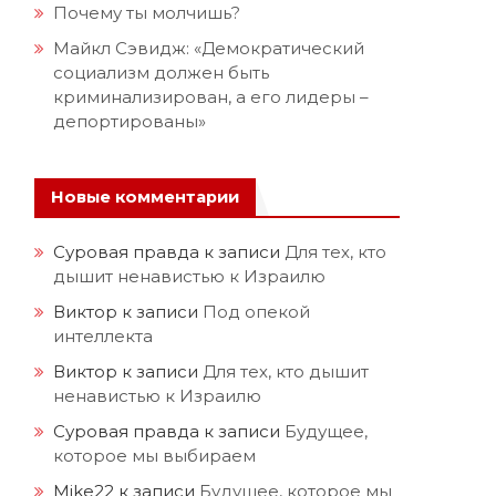
Почему ты молчишь?
Майкл Сэвидж: «Демократический
социализм должен быть
криминализирован, а его лидеры –
депортированы»
Новые комментарии
Суровая правда
к записи
Для тех, кто
дышит ненавистью к Израилю
Виктор
к записи
Под опекой
интеллекта
Виктор
к записи
Для тех, кто дышит
ненавистью к Израилю
Суровая правда
к записи
Будущее,
которое мы выбираем
Mike22
к записи
Будущее, которое мы