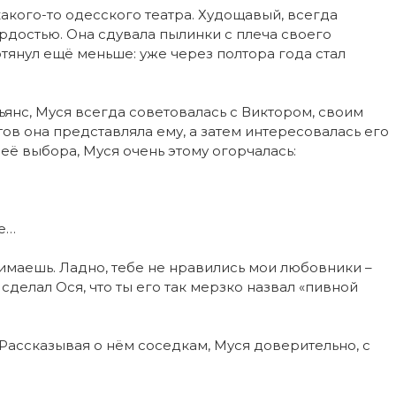
какого-то одесского театра. Худощавый, всегда
рдостью. Она сдувала пылинки с плеча своего
отянул ещё меньше: уже через полтора года стал
янс, Муся всегда советовалась с Виктором, своим
ов она представляла ему, а затем интересовалась его
 её выбора, Муся очень этому огорчалась:
ое…
понимаешь. Ладно, тебе не нравились мои любовники –
сделал Ося, что ты его так мерзко назвал «пивной
Рассказывая о нём соседкам, Муся доверительно, с