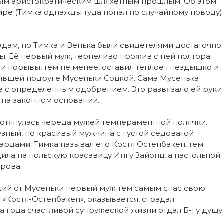
ным аристократическим шляхетным прошлым. Об этом
ире (Тимка однажды туда попал по случайному поводу)
дам, но Тимка и Венька были свидетелями достаточно
. Её первый муж, терпеливо прожив с ней полтора
 и порывы, тем не менее, оставил теплое гнездышко и
бывшей подруге Мусеньки Соцкой. Сама Мусенька
е с определенным одобрением. Это развязало ей руки
 на законном основании.
отянулась череда мужей темпераментной полячки.
узный, но красивый мужчина с густой седоватой
рдами. Тимка называл его Костя Остенбакен, тем
ила на польскую красавицу Ингу Зайонц, а настольной
трова…
ший от Мусеньки первый муж тем самым спас свою
«Костя-Остенбакен», оказывается, страдал
 года счастливой супружеской жизни отдал Б-гу душу.