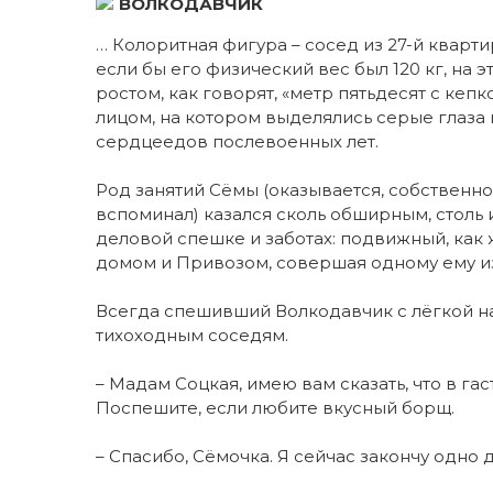
ВОЛКОДАВЧИК
… Колоритная фигура – сосед из 27-й квар
если бы его физический вес был 120 кг, на э
ростом, как говорят, «метр пятьдесят с кепк
лицом, на котором выделялись серые глаза 
сердцеедов послевоенных лет.
Род занятий Сёмы (оказывается, собственное
вспоминал) казался сколь обширным, столь
деловой спешке и заботах: подвижный, как
домом и Привозом, совершая одному ему и
Всегда спешивший Волкодавчик с лёгкой н
тихоходным соседям.
– Мадам Соцкая, имею вам сказать, что в г
Поспешите, если любите вкусный борщ.
– Спасибо, Сёмочка. Я сейчас закончу одно 