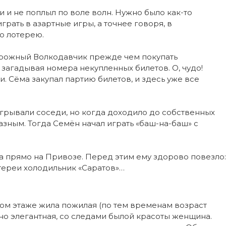
и и не поплыл по воле волн. Нужно было как-то
грать в азартные игры, а точнее говоря, в
ю лотерею.
торожный Волкодавчик прежде чем покупать
загадывая номера некупленных билетов. О, чудо!
 Сёма закупал партию билетов, и здесь уже все
грывали соседи, но когда доходило до собственных
зным. Тогда Семён начал играть «баш-на-баш» с
а прямо на Привозе. Перед этим ему здорово повезло:
тереи холодильник «Саратов»…
ром этаже жила пожилая (по тем временам возраст
но элегантная, со следами былой красоты женщина.