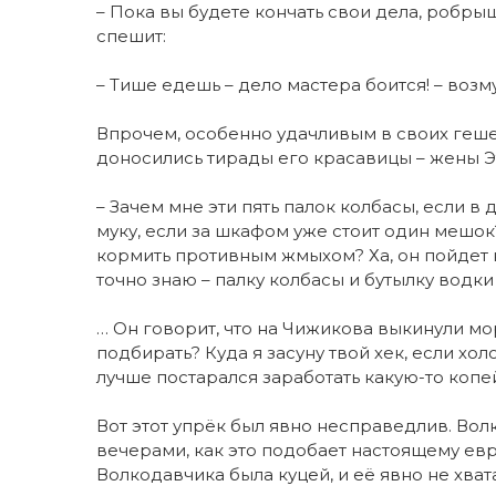
– Пока вы будете кончать свои дела, робры
спешит:
– Тише едешь – дело мастера боится! – воз
Впрочем, особенно удачливым в своих геше
доносились тирады его красавицы – жены Э
– Зачем мне эти пять палок колбасы, если в 
муку, если за шкафом уже стоит один мешок?
кормить противным жмыхом? Ха, он пойдет н
точно знаю – палку колбасы и бутылку водк
… Он говорит, что на Чижикова выкинули мор
подбирать? Куда я засуну твой хек, если хо
лучше постарался заработать какую-то копей
Вот этот упрёк был явно несправедлив. Волк
вечерами, как это подобает настоящему евр
Волкодавчика была куцей, и её явно не хва