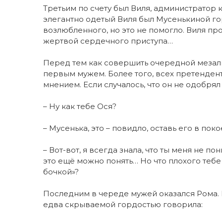
Третьим по счету был Виля, администратор 
элегантно одетый Виля был Мусенькиной го
возлюбленного, но это не помогло. Виля пр
жертвой сердечного приступа…
Перед тем как совершить очередной мезаль
первым мужем. Более того, всех претендент
мнением. Если случалось, что он не одобрял
– Ну как тебе Ося?
– Мусенька, это – повидло, оставь его в пок
– Вот-вот, я всегда знала, что ты меня не 
это ещё можно понять… Но что плохого тебе 
бочкой»?
Последним в череде мужей оказался Рома. 
едва скрываемой гордостью говорила: