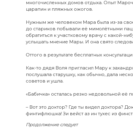
многочисленных домов отдыха. Опыт Марочк
царапин и пляжных ожогов.
Нужным же человеком Мара была из-за свое
до стариков побывали её мимолётными пацие
обратиться к участковому врачу с какой-ни
услышать мнение Мары. И она свято следова
Оттого в результате бесплатных консультаци
Как-то дядя Воля пригласил Мару к захандр
послушала старушку, как обычно, дала неск
советов и ушла.
«Бабичка» осталась резко недовольной её п
– Вот это доктор? Где ты видел доктора? Док
финтифлюшка! Зи вейст аз ин тухес из финсте
Продолжение следует