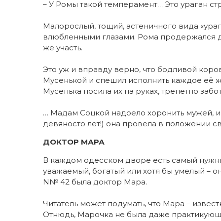
– У Ромы такой темперамент… Это ураган ст
Малорослый, тощий, астеничного вида «ураг
влюбленными глазами. Рома продержался дол
же участь.
Это уж и вправду верно, что бодливой коро
Мусенькой и спешил исполнить каждое её ж
Мусенька носила их на руках, трепетно забо
… Мадам Соцкой надоело хоронить мужей, и
девяносто лет!) она провела в положении 
ДОКТОР МАРА
В каждом одесском дворе есть самый нужны
уважаемый, богатый или хотя бы умелый – о
N№ 42 была доктор Мара.
Читатель может подумать, что Мара – извес
Отнюдь, Марочка не была даже практикующи