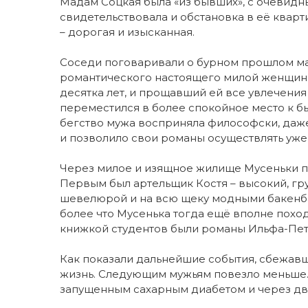
Мадам Соцкая была «из бывших», с очевид
свидетельствовала и обстановка в её кварт
– дорогая и изысканная.
Соседи поговаривали о бурном прошлом ма
романтического настоящего милой женщины
десятка лет, и прощавший ей все увлечения
переместился в более спокойное место к 
бегство мужа восприняла философски, даж
и позволило свои романы осуществлять уже
Через милое и изящное жилище Мусеньки п
Первым был артельщик Костя – высокий, гр
шевелюрой и на всю щеку модными бакенба
более что Мусенька тогда ещё вполне поход
книжкой студентов были романы Ильфа-Пе
Как показали дальнейшие события, сбежав
жизнь. Следующим мужьям повезло меньше. 
запущенным сахарным диабетом и через два