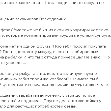
шки тоже закончатся… Шо за люди – никто никуда не
мущенно заканчивал Волкодавчик.
фтах Сёма тоже не был: из окон их квартиры нередко
ти, которые комментировали трудовые успехи супруга:
доме нет ни одной фрукты?! Кто тебя просил покупать
 Где ты достал эту макуху, и кого ты собираешься
а рыбалку! И что ты с оттуда принесёшь? Не знаю… Но
и ты унесешь…
оженую рыбу. Так что, всё, что выкинули, нужно
лодильник забит твоей же колбасой! Шлимазл, ты бы
ку, а не тратить последние гроши на черт знает что…»
одавчик зарабатывал копейку с утра до ночи, а
ею, ещё и подшивал. Другое дело, что «копейка» у
тало для растущих потребностей семьи.