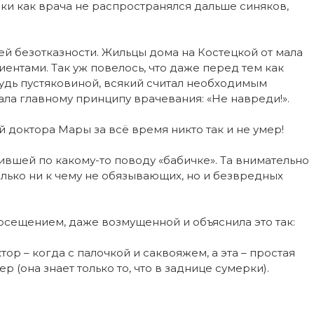
и как врача не распространялся дальше синяков,
й безотказности. Жильцы дома на Костецкой от мала
нтами. Так уж повелось, что даже перед тем как
будь пустяковиной, всякий считал необходимым
ла главному принципу врачевания: «Не навреди!».
й доктора Мары за всё время никто так и не умер!
ившей по какому-то поводу «бабичке». Та внимательно
олько ни к чему не обязывающих, но и безвредных
осещением, даже возмущенной и объяснила это так:
тор – когда с палочкой и саквояжем, а эта – простая
р (она знает только то, что в заднице сумерки).