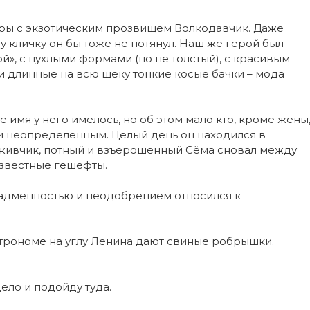
тиры с экзотическим прозвищем Волкодавчик. Даже
ту кличку он бы тоже не потянул. Наш же герой был
ой», с пухлыми формами (но не толстый), с красивым
и длинные на всю щеку тонкие косые бачки – мода
 имя у него имелось, но об этом мало кто, кроме жены
 и неопределённым. Целый день он находился в
 живчик, потный и взъерошенный Сёма сновал между
звестные гешефты.
адменнoстью и неодобрением относился к
астрономе на углу Ленина дают свиные робрышки.
дело и подойду туда.