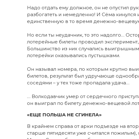
Надо отдать ему должное, он не опустил рук
разбогатеть и немедленно! И Сёма кинулся и
единственную в то время денежно-вещеву
Но если ты неудачник, то это надолго… Ос
лотерейные билеты проводил эксперимент, 
Большинство из них случались выигрышными.
лотерейки оказывались пустышками.
Он называл номера, по которым крупно выи
билетов, результат был удручающе однообра
соседями – у тех тоже пропадала удача…
… Волкодавчик умер от сердечного приступ
он выиграл по билету денежно-вещевой ло
«ЕЩЕ ПОЛЬША НЕ СГИНЕЛА»
В крайнем справа от арки подъезде на вто
старше пятидесяти уже считался пожилым), 