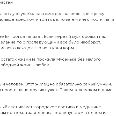
растей!
ан» глупо улыбался и смотрел на свою принцессу
ьше всех, почти три года, но затем и его постигла та
ве Б-г рогов не дает. Если первый муж дрожал над
елание, то с последующими всё было наоборот.
тилась о каждом. Но не в коня корм…
 остаток жизни (а прожила Мусенька без малого
свободной жрицы любви.
й человек. Этот жилец не обязательно самый умный,
н просто чаще других нужен. Таким человеком в доме
тный специалист, городское светило в медицине.
м врачом, а заведовала здравпунктом в одном из