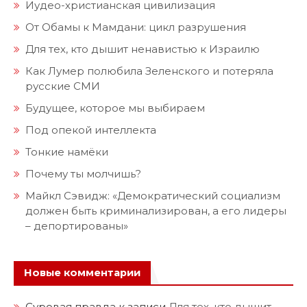
Иудео-христианская цивилизация
От Обамы к Мамдани: цикл разрушения
Для тех, кто дышит ненавистью к Израилю
Как Лумер полюбила Зеленского и потеряла
русские СМИ
Будущее, которое мы выбираем
Под опекой интеллекта
Тонкие намёки
Почему ты молчишь?
Майкл Сэвидж: «Демократический социализм
должен быть криминализирован, а его лидеры
– депортированы»
Новые комментарии
Суровая правда
к записи
Для тех, кто дышит