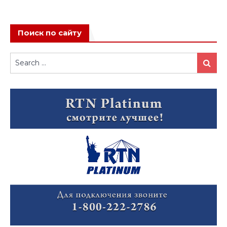
Поиск по сайту
Search
Search
for: