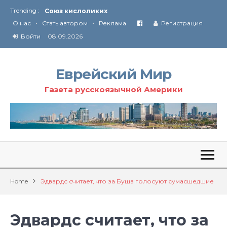
Trending :
Союз кислоликих
•
•
Соглашение США с Ираном
О нас
Стать автором
Реклама
Регистрация
Технология Революции в Иране
Войти
08.09.2026
От Ирана до Ливана и Газы
Еврейский Мир
Газета русскоязычной Америки
Home
Эдвардс считает, что за Буша голосуют сумасшедшие
Эдвардс считает, что за