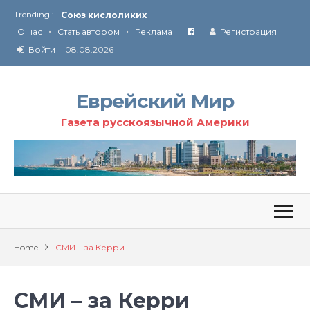
Trending :
Союз кислоликих
•
•
Соглашение США с Ираном
О нас
Стать автором
Реклама
Регистрация
Технология Революции в Иране
Войти
08.08.2026
От Ирана до Ливана и Газы
Еврейский Мир
Газета русскоязычной Америки
Home
СМИ – за Керри
СМИ – за Керри