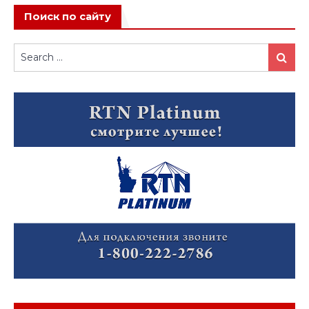
Поиск по сайту
Search
Search
for: