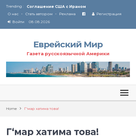
Trending :
Соглашение США с Ираном
•
•
Технология Революции в Иране
О нас
Стать автором
Реклама
Регистрация
Войти
08.08.2026
От Ирана до Ливана и Газы
Еврейский Мир
Газета русскоязычной Америки
Home
Г‘мар хатима това!
Г‘мар хатима това!