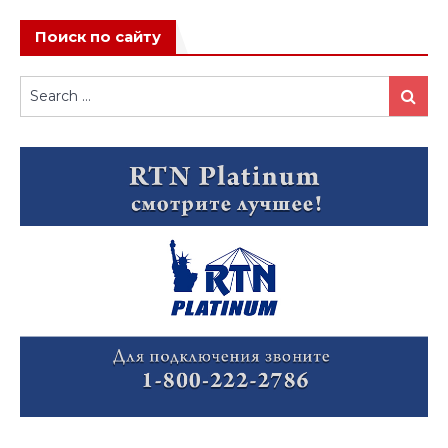
Поиск по сайту
Search
Search
for: