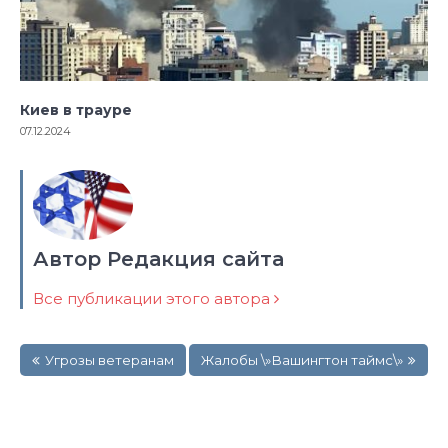
Киев в трауре
07.12.2024
Автор Редакция сайта
Все публикации этого автора
Навигация
Угрозы ветеранам
Жалобы \»Вашингтон таймс\»
по
записям