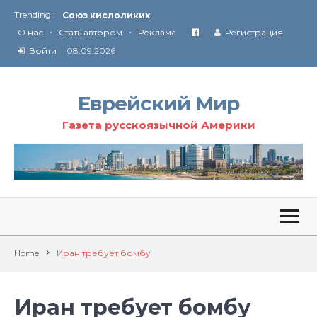
Союз кислоликих
Trending :
Соглашение США с Ираном
•
•
О нас
Стать автором
Реклама
Регистрация
Технология Революции в Иране
Войти
08.09.2026
От Ирана до Ливана и Газы
Еврейский Мир
Газета русскоязычной Америки
Home
Иран требует бомбу
Иран требует бомбу