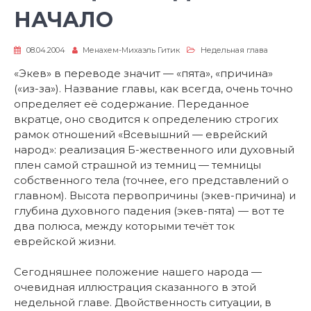
НАЧАЛО
08.04.2004
Менахем-Михаэль Гитик
Недельная глава
«Экев» в переводе значит — «пята», «причина»
(«из-за»). Название главы, как всегда, очень точно
определяет её содержание. Переданное
вкратце, оно сводится к определению строгих
рамок отношений «Всевышний — еврейский
народ»: реализация Б-жественного или духовный
плен самой страшной из темниц — темницы
собственного тела (точнее, его представлений о
главном). Высота первопричины (экев-причина) и
глубина духовного падения (экев-пята) — вот те
два полюса, между которыми течёт ток
еврейской жизни.
Сегодняшнее положение нашего народа —
очевидная иллюстрация сказанного в этой
недельной главе. Двойственность ситуации, в