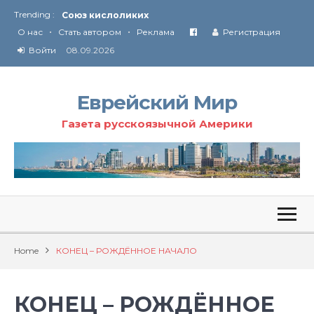
Trending :
Соглашение США с Ираном
•
•
Технология Революции в Иране
О нас
Стать автором
Реклама
Регистрация
Войти
08.09.2026
От Ирана до Ливана и Газы
Еврейский Мир
Газета русскоязычной Америки
Home
КОНЕЦ – РОЖДЁННОЕ НАЧАЛО
КОНЕЦ – РОЖДЁННОЕ