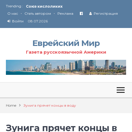
Trending :
Союз кислоликих
•
•
Соглашение США с Ираном
О нас
Стать автором
Реклама
Регистрация
Технология Революции в Иране
Войти
08.07.2026
От Ирана до Ливана и Газы
Еврейский Мир
Газета русскоязычной Америки
Home
Зунига прячет концы в воду
Зунига прячет концы в