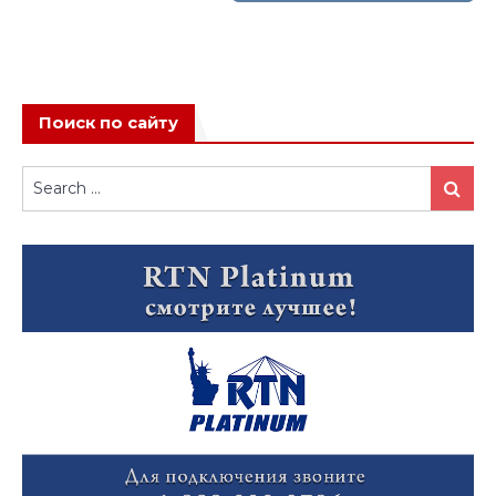
Поиск по сайту
Search
Search
for: