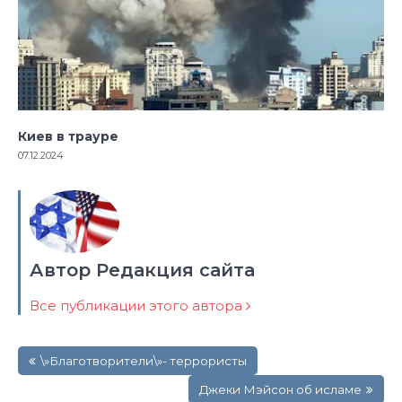
Киев в трауре
07.12.2024
Автор Редакция сайта
Все публикации этого автора
Навигация
\»Благотворители\»- террористы
по
записям
Джеки Мэйсон об исламе