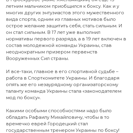
летним мальчиком приобщился к боксу. Как и у
многих других энтузиастов этого мужественного
вида спорта, одним из главных мотивов было
острое желание защитить себя, стать сильным. И
он стал сильным. В 17 лет уже выполнил
нормативы первого разряда, а в 19 лет включен в
состав молодежной команды Украины, став
неоднократным призером первенств
Вооруженных Сил страны.
И все-таки, главное в его спортивной судьбе –
работа в Спорткомитете Украины. И благодаря
опять же его незаурядному организаторскому
таланту команда Украины стала «законодателем
мод по боксу».
Какими особыми способностями надо было
обладать Рафаилу Михайловичу, чтобы в то
времечко еврей Городецкий стал
государственным тренером Украины по боксу!