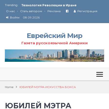
Trending :
Технология Революции в Иране
•
•
О нас
Стать автором
Реклама
Регистрация
От Ирана до Ливана и Газы
Войти
08.09.2026
Еврейский Мир
Газета русскоязычной Америки
Home
ЮБИЛЕЙ МЭТРА ИСКУССТВА БОКСА
ЮБИЛЕЙ МЭТРА