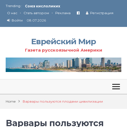
Trending :
Союз кислоликих
•
•
Соглашение США с Ираном
О нас
Стать автором
Реклама
Регистрация
Технология Революции в Иране
Войти
08.07.2026
От Ирана до Ливана и Газы
Еврейский Мир
Газета русскоязычной Америки
Home
Варвары пользуются плодами цивилизации
Варвары пользуются