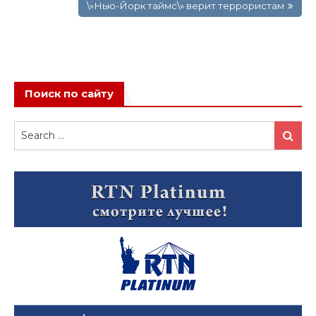
записям
\»Нью-Йорк таймс\» верит террористам
Поиск по сайту
Search
Search
for: