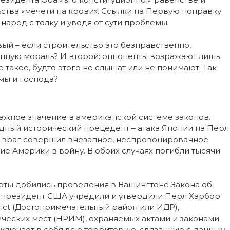
ства «мечети на крови». Ссылки на Первую поправку
народ с толку и уводя от сути проблемы.
вый – если строительство это безнравственно,
енную мораль? И второй: оппоненты возражают лишь
 такое, будто этого не слышат или не понимают. Так
амы и господа?
важное значение в американской системе законов.
идный исторический прецедент – атака Японии на Перл
аях враг совершил внезапное, неспровоцированное
ие Америки в войну. В обоих случаях погибли тысячи
оты добились проведения в Вашингтоне Закона об
и президент США учредили и утвердили Перл Харбор
ict (Достопримечательный район или ИДР),
ческих мест (НРИМ), охраняемых актами и законами
лючает в себя всю территорию, связанную с данным