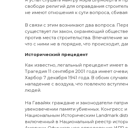
свободе религий для оправдания строитель
не имеют отношения к сути вопроса, сбивая 
В связи с этим возникают два вопроса. Пер
существует ли закон, охраняющий обществ
против места строительства. Впечатление же
что с ними не в порядке, что происходит, д
Исторический прецедент
Как известно, легальный прецедент имеет 
Трагедия 11 сентября 2001 года имеет очев
Харбор 7 декабря 1941 года. В обоих случ
нападение с воздуха, что повлекло вступлен
людей.
На Гавайях граждане и законодатели-патри
увековечении памяти убиенных. Конгресс 
Национальным Историческим Landmark distr
включенный в Национальный реестр истори
Америки. Официальное определение ИДР вк