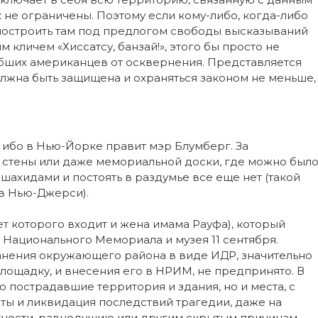
 не ограничены. Поэтому если кому-либо, когда-либо
 построить там под предлогом свободы высказываний
 кличем «Хиссатсу, банзай!», этого бы просто не
ибших американцев от осквернения. Представляется
олжна быть защищена и охраняться законом не меньше,
, ибо в Нью-Йорке правит мэр Блумберг. За
 стены или даже мемориальной доски, где можно был
шахидами и постоять в раздумье все еще нет (такой
в Нью-Джерси).
ет которого входит и жена имама Рауфа), который
 Национального Мемориала и музея 11 сентября.
анения окружающего района в виде ИДР, значительно
щадку, и внесения его в НРИМ, не предпринято. В
ко пострадавшие территория и здания, но и места, с
ты и ликвидация последствий трагедии, даже на
атности, равнодушию или другим скрытым причинам