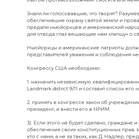
Знали ли голосовавшие, что творят? Разуме
обеспечившие охрану святой земли и пров
предали ньюйоркцев и американский народ,
для отвода глаз вешающие нам «лапшу» о с
Ньюйоркцы и американские патриоты должн
представителей уважения и соблюдения не
Конгрессу США необходимо:
1. назначить независимую квалифицированн
Landmark district 9/11 и составит список его «c
2. принять в конгрессе закон об учреждени
президент, и внести его в НРИМ.
3). Если этого не будет сделано, граждане 
обеспечения своих конституционных прав. И
кто с нами, а не за таких, как Д. Надлер, п