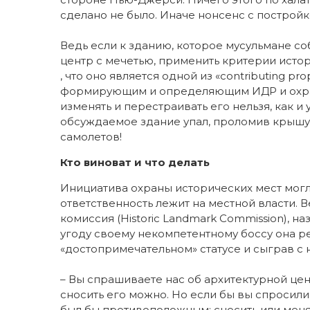
сделано не было. Иначе нонсенс с построй
Ведь если к зданию, которое мусульмане со
центр с мечетью, применить критерии истор
, что оно является одной из «contributing pr
формирующим и определяющим ИДР и охран
изменять и перестраивать его нельзя, как и у
обсуждаемое здание упал, проломив крышу 
самолетов!
Кто виноват и что делать
Инициатива охраны исторических мест могла
ответственность лежит на местной власти. 
комиссия (Historic Landmark Сommission), н
угоду своему некомпетентному боссу она ре
«достопримечательном» статусе и сыграв с 
– Вы спрашиваете нас об архитектурной ценн
сносить его можно. Но если бы вы спросили: 
был бы противоположным: сносить или менят