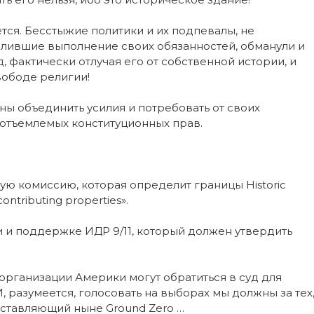
ется. Бесстыжие политики и их подпевалы, не
алившие выполнение своих обязанностей, обманули и
 фактически отлучая его от собственной истории, и
вободе религии!
ы объединить усилия и потребовать от своих
отъемлемых конституционных прав.
ую комиссию, которая определит границы Historic
ontributing properties».
и и поддержке ИДР 9/11, который должен утвердить
и организации Америки могут обратиться в суд для
, разумеется, голосовать на выборах мы должны за тех
редставляющий ныне Ground Zero …