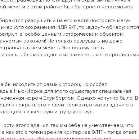
кой мечети в этом районе был бы просто невозможен.
бираются разрушить и на его месте построить мега-
ического сохранения ИДР 9/11, то «вдруг» обнаружится
operty», т. е. особо ценным историческим объектом,
яемым законом! Не только разрушать, но даже
страивать в нем мечеть! Это потому, что в
и полы, обломок одного из захваченных террористам
 бы исходить от разных сторон, но особая
Ведь в Нью-Йорке для этого существует специальная
азначенная мэром Блумбергом. Однако не тут-то было! В
шила покрыть его и свои промахи, отказав зданию в
народом в известную игру «дурочку».
ости этого здания, так мы себе на уме отвечаем, что
а как это с точки зрения критериев 9/11? – тогда ответ
ь его нельзя, ибо это историческое здание!