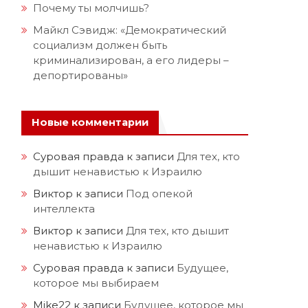
Почему ты молчишь?
Майкл Сэвидж: «Демократический
социализм должен быть
криминализирован, а его лидеры –
депортированы»
Новые комментарии
Суровая правда
к записи
Для тех, кто
дышит ненавистью к Израилю
Виктор
к записи
Под опекой
интеллекта
Виктор
к записи
Для тех, кто дышит
ненавистью к Израилю
Суровая правда
к записи
Будущее,
которое мы выбираем
Mike22
к записи
Будущее, которое мы