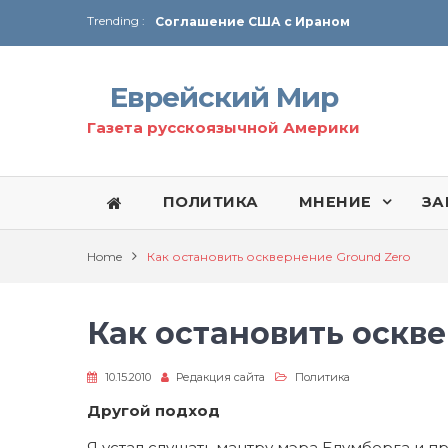
Trending :
Соглашение США с Ираном
Технология Революции в Иране
Еврейский Мир
От Ирана до Ливана и Газы
Газета русскоязычной Америки
ПОЛИТИКА
МНЕНИЕ
ЗА
Home
Как остановить осквернение Ground Zero
Как остановить оскв
10.15.2010
Редакция сайта
Политика
Другой подход
Я устал слушать мантру мэра Блумберга и 