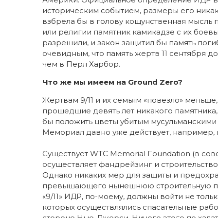
историческим событием, размеры его никак
взбрела бы в голову кощунственная мысль
или религии памятник камикадзе с их боевым
разрешили, и закон защитил бы память пог
очевидным, что память жертв 11 сентября д
чем в Перл Харбор.
Что же мы имеем на Ground Zero?
Жертвам 9/11 и их семьям «повезло» меньше
прошедшие девять лет никакого памятника,
бы положить цветы убитым мусульманскими 
Мемориал давно уже действует, например, 
Существует WTC Memorial Foundation (в сов
осуществляет фандрейзинг и строительство
Однако никаких мер для защиты и предохр
превышающего нынешнюю строительную пло
«9/11» ИДР, по-моему, должны войти не толь
которых осуществлялись спасательные рабо
стороне Нью-Джерси. Ничего этого по хал