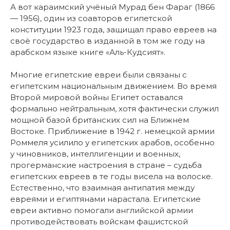
А вот караимский учёный Мурад бен Фараг (1866
— 1956), один из соавторов египетской
конституции 1923 года, защищал право евреев на
своё государство в изданной в том же году на
арабском языке книге «Аль-Кудсият».
Многие египетские евреи были связаны с
египетским национальным движением. Во время
Второй мировой войны Египет оставался
формально нейтральным, хотя фактически служил
мощной базой британских сил на Ближнем
Востоке. Приближение в 1942 г. немецкой армии
Роммеля усилило у египетских арабов, особенно
у чиновников, интеллигенции и военных,
прогерманские настроения в стране – судьба
египетских евреев в те годы висела на волоске.
Естественно, что взаимная антипатия между
евреями и египтянами нарастала. Египетские
евреи активно помогали английской армии
противодействовать войскам фашистской