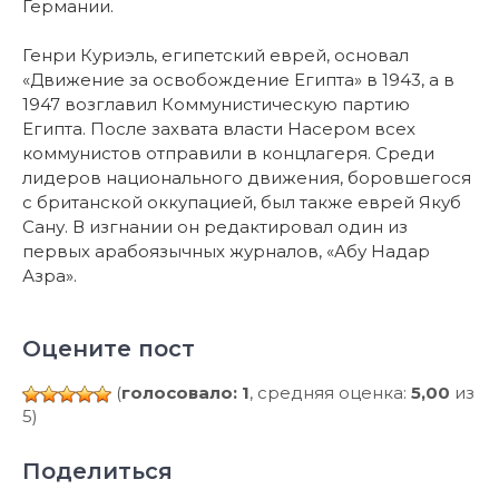
Германии.
Генри Куриэль, египетский еврей, основал
«Движение за освобождение Египта» в 1943, а в
1947 возглавил Коммунистическую партию
Египта. После захвата власти Насером всех
коммунистов отправили в концлагеря. Среди
лидеров национального движения, боровшегося
с британской оккупацией, был также еврей Якуб
Сану. В изгнании он редактировал один из
первых арабоязычных журналов, «Абу Надар
Азра».
Оцените пост
(
голосовало: 1
, средняя оценка:
5,00
из
5)
Поделиться