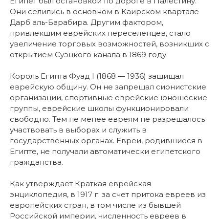
Египет был остановкой по дороге в Палестину.
Они селились в основном в Каирском квартале
Дарб аль-Барабира. Другим фактором,
привлекшим еврейских переселенцев, стало
увеличение торговых возможностей, возникших с
открытием Суэцкого канала в 1869 году.
Король Египта Фуад I (1868 — 1936) защищал
еврейскую общину. Он не запрещал сионистские
организации, спортивные еврейские юношеские
группы, еврейские школы функционировали
свободно. Тем не менее евреям не разрешалось
участвовать в выборах и служить в
государственных органах. Евреи, родившиеся в
Египте, не получали автоматически египетского
гражданства.
Как утверждает Краткая еврейская
энциклопедия, в 1917 г. за счет притока евреев из
европейских стран, в том числе из бывшей
Российской империи, численность евреев в