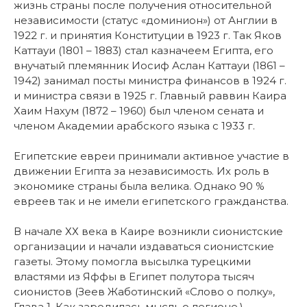
жизнь страны после получения относительной
независимости (статус «доминион») от Англии в
1922 г. и принятия Конституции в 1923 г. Так Яков
Каттауи (1801 – 1883) стал казначеем Египта, его
внучатый племянник Иосиф Аслан Каттауи (1861 –
1942) занимал посты министра финансов в 1924 г.
и министра связи в 1925 г. Главный раввин Каира
Хаим Нахум (1872 – 1960) был членом сената и
членом Академии арабского языка с 1933 г.
Египетские евреи принимали активное участие в
движении Египта за независимость. Их роль в
экономике страны была велика. Однако 90 %
евреев так и не имели египетского гражданства.
В начале ХХ века в Каире возникли сионистские
организации и начали издаваться сионистские
газеты. Этому помогла высылка турецкими
властями из Яффы в Египет полутора тысяч
сионистов (Зеев Жаботинский «Слово о полку»,
Глава 1. Как зародилась мысль о легионе.)