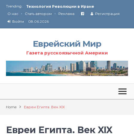
Trending :
Технология Революции в Иране
•
•
О нас
Стать автором
Реклама
Регистрация
От Ирана до Ливана и Газы
Войти
08.06.2026
Еврейский Мир
Газета русскоязычной Америки
Home
Евреи Египта. Век XIX
Евреи Египта. Век XIX