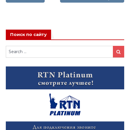
записям
Поиск по сайту
Search
Search
for: