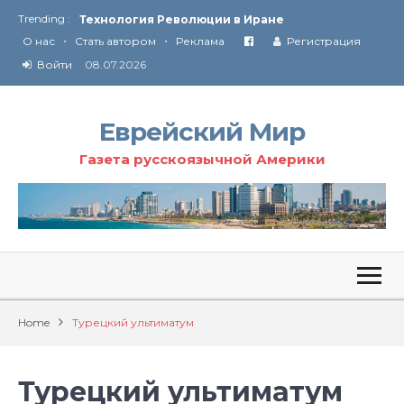
Trending :
Технология Революции в Иране
•
•
О нас
Стать автором
Реклама
Регистрация
От Ирана до Ливана и Газы
Войти
08.07.2026
Еврейский Мир
Газета русскоязычной Америки
Home
Турецкий ультиматум
Турецкий ультиматум