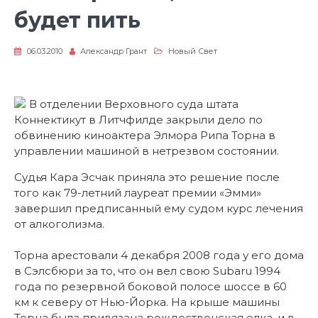
будет пить
06.03.2010
Александр Грант
Новый Свет
В отделении Верховного суда штата
Коннектикут в Литчфилде закрыли дело по
обвинению киноактера Элмора Рипа Торна в
управлении машиной в нетрезвом состоянии.
Судья Кара Эсчак приняла это решение после
того как 79-летний лауреат премии «Эмми»
завершил предписанный ему судом курс лечения
от алкоголизма.
Торна арестовали 4 декабря 2008 года у его дома
в Сэлсбюри за то, что он вел свою Subaru 1994
года по резервной боковой полосе шоссе в 60
км к северу от Нью-Йорка. На крыше машины
Торна была привязана рождественская елка, и в