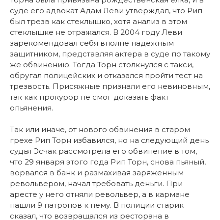
суде его адвокат Адам Леви утверждал, что Рип
был трезв как стеклышко, хотя анализ в этом
стеклышке не отражался. В 2004 году Леви
зарекомендовал себя вполне надежным
защитником, представляя актера в суде по такому
же обвинению. Тогда Торн столкнулся с такси,
обругал полицейских и отказался пройти тест на
трезвость. Присяжные признали его невиновным,
так как прокурор не смог доказать факт
опьянения.
Так или иначе, от нового обвинения в старом
грехе Рип Торн избавился, но на следующий день
судья Эсчак рассмотрела его обвинение в том,
что 29 января этого года Рип Торн, снова пьяный,
ворвался в банк и размахивая заряженным
револьвером, начал требовать деньги. При
аресте у него отняли револьвер, а в кармане
нашли 9 патронов к нему. В полиции старик
сказал, что возвращался из ресторана в