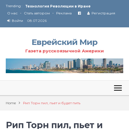
Trending :
Технология Революции в Иране
•
•
О нас
Стать автором
Реклама
Регистрация
От Ирана до Ливана и Газы
Войти
08.07.2026
Еврейский Мир
Газета русскоязычной Америки
Home
Рип Торн пил, пьет и будет пить
Рип Торн пил, пьет и