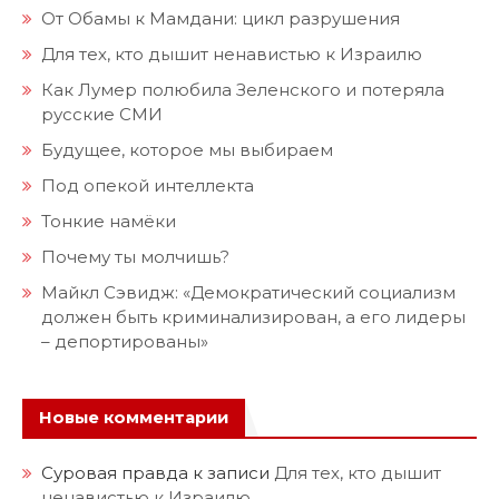
От Обамы к Мамдани: цикл разрушения
Для тех, кто дышит ненавистью к Израилю
Как Лумер полюбила Зеленского и потеряла
русские СМИ
Будущее, которое мы выбираем
Под опекой интеллекта
Тонкие намёки
Почему ты молчишь?
Майкл Сэвидж: «Демократический социализм
должен быть криминализирован, а его лидеры
– депортированы»
Новые комментарии
Суровая правда
к записи
Для тех, кто дышит
ненавистью к Израилю