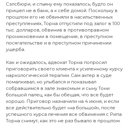
Сэлсбюри, и спьяну ему показалось, будто он
пришел не в банк, а к себе домой. Поскольку в
прошлом его не обвиняли в насильственных
преступлениях, Торна отпустили под залог в 100
тыс. долларов, обвинив в противоправном
проникновении в помещение, в преступном
посягательстве и в преступном причинении
ущерба.
Как и ожидалось, адвокат Торна попросил
приговорить своего клиента к усиленному курсу
наркологической терапии. Сам актер в суде
помалкивал, но улыбался и показывал
собравшимся в зале знакомым и сыну Тони
большой палец, как бы обещая, что все будет
хорошо. Приговор назначили на 4 июня, и если
все действительно будет «на большой», после
успешного курса лечения все обвинения с Рипа
Торна снимут, как это не раз бывало в прошлом.