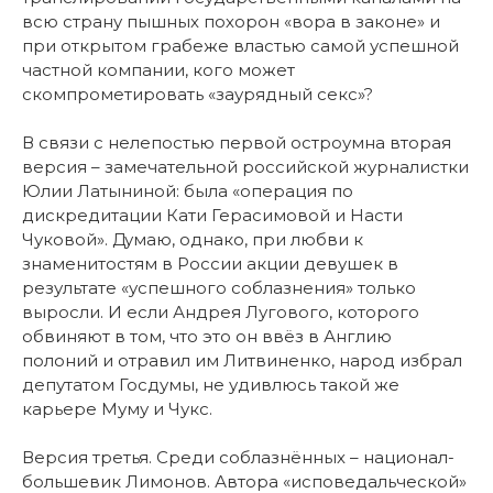
всю страну пышных похорон «вора в законе» и
при открытом грабеже властью самой успешной
частной компании, кого может
скомпрометировать «заурядный секс»?
В связи с нелепостью первой остроумна вторая
версия – замечательной российской журналистки
Юлии Латыниной: была «операция по
дискредитации Кати Герасимовой и Насти
Чуковой». Думаю, однако, при любви к
знаменитостям в России акции девушек в
результате «успешного соблазнения» только
выросли. И если Андрея Лугового, которого
обвиняют в том, что это он ввёз в Англию
полоний и отравил им Литвиненко, народ избрал
депутатом Госдумы, не удивлюсь такой же
карьере Муму и Чукс.
Версия третья. Среди соблазнённых – национал-
большевик Лимонов. Автора «исповедальческой»