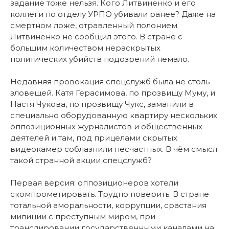
задание тоже нельзя. Кого Литвиненко и его
коллеги по отделу УРПО убивали ранее? Даже на
смертном ложе, отравленный полонием
Литвиненко не сообщил этого. В стране с
большим количеством нераскрытых
политических убийств подозрений немало.
Недавняя провокация спецслужб была не столь
зловещей. Катя Герасимова, по прозвищу Муму, и
Настя Чукова, по прозвищу Чукс, заманили в
специально оборудованную квартиру нескольких
оппозиционных журналистов и общественных
деятелей и там, под прицелами скрытых
видеокамер соблазнили несчастных. В чём смысл
такой странной акции спецслужб?
Первая версия: оппозиционеров хотели
скомпрометировать. Трудно поверить. В стране
тотальной аморальности, коррупции, срастания
милиции с преступным миром, при
транслировании государственными каналами на