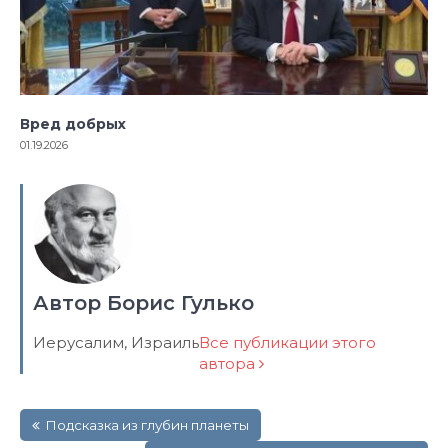
Вред добрых
01.19.2026
Автор Борис Гулько
Иерусалим, Израиль
Все публикации этого
автора
Навигация
Подсказка из глубин планеты
по