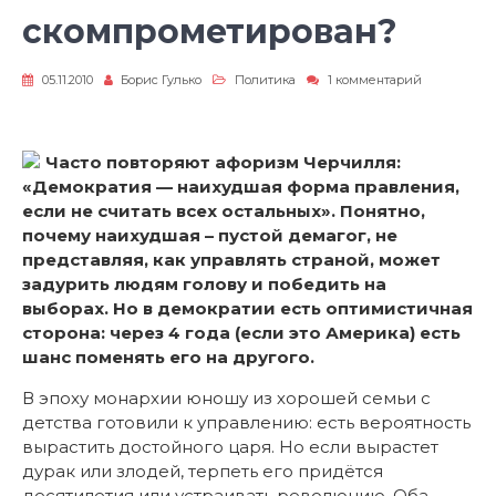
скомпрометирован?
к
05.11.2010
Борис Гулько
Политика
1 комментарий
записи
Кто
же
скомпромет
Часто повторяют афоризм Черчилля:
«Демократия — наихудшая форма правления,
если не считать всех остальных». Понятно,
почему наихудшая – пустой демагог, не
представляя, как управлять страной, может
задурить людям голову и победить на
выборах. Но в демократии есть оптимистичная
сторона: через 4 года (если это Америка) есть
шанс поменять его на другого.
В эпоху монархии юношу из хорошей семьи с
детства готовили к управлению: есть вероятность
вырастить достойного царя. Но если вырастет
дурак или злодей, терпеть его придётся
десятилетия или устраивать революцию. Оба