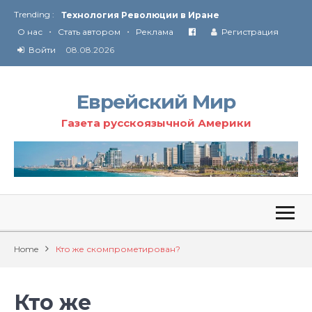
Trending :
Технология Революции в Иране
•
•
О нас
Стать автором
Реклама
Регистрация
От Ирана до Ливана и Газы
Войти
08.08.2026
Еврейский Мир
Газета русскоязычной Америки
Home
Кто же скомпрометирован?
Кто же