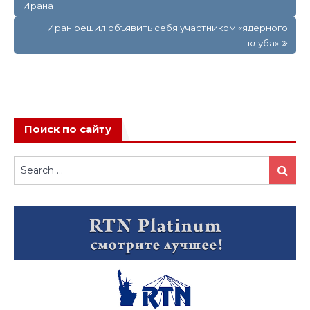
Ирана
записям
Иран решил объявить себя участником «ядерного
клуба»
Поиск по сайту
Search
Search
for: