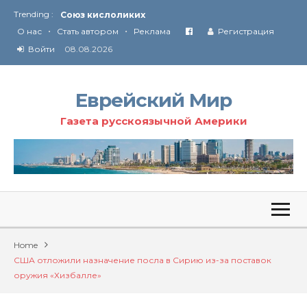
Trending :
Союз кислоликих
•
•
Соглашение США с Ираном
О нас
Стать автором
Реклама
Регистрация
Технология Революции в Иране
Войти
08.08.2026
От Ирана до Ливана и Газы
Еврейский Мир
Газета русскоязычной Америки
Home
США отложили назначение посла в Сирию из-за поставок
оружия «Хизбалле»