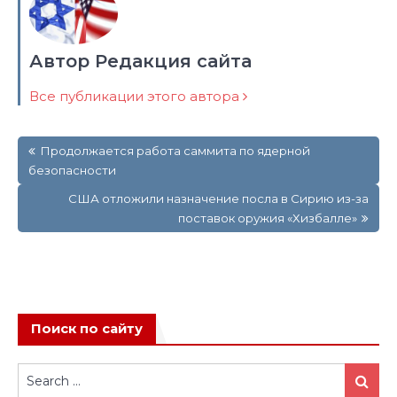
Автор Редакция сайта
Все публикации этого автора
Навигация
Продолжается работа саммита по ядерной
по
безопасности
записям
США отложили назначение посла в Сирию из-за
поставок оружия «Хизбалле»
Поиск по сайту
Search
Search
for: