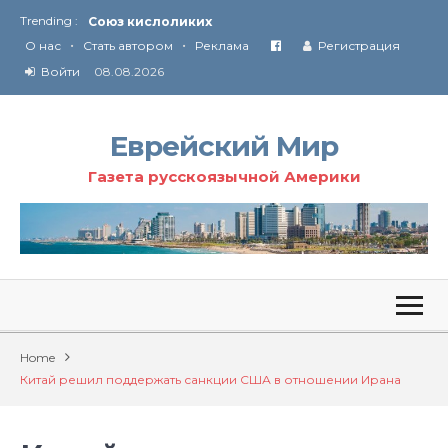
Союз кислоликих
Trending :
•
•
Соглашение США с Ираном
О нас
Стать автором
Реклама
Регистрация
Технология Революции в Иране
Войти
08.08.2026
От Ирана до Ливана и Газы
Еврейский Мир
Газета русскоязычной Америки
Home
Китай решил поддержать санкции США в отношении Ирана