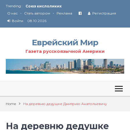
Trending :
Соглашение США с Ираном
•
•
Технология Революции в Иране
О нас
Стать автором
Реклама
Регистрация
Войти
08.10.2026
От Ирана до Ливана и Газы
Еврейский Мир
Газета русскоязычной Америки
Home
На деревню дедушке Дмитрию Анатольевичу
На деревню дедушке