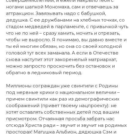
совершеннолетний, и ежели накрыло тебя с
ногами шапкой Мономаха, сам и отвечаешь за
аттракцион. Завязывать надо с бабушкой,
дедушка. С ее дружбанами на хлебных точках, со
стадом медведей в парламенте, с привычкой чуть
что не по ней – сразу хамить, мочить и отрезать,
чтобы не выросло. Я понимаю, вы давно вместе и
ты ей многим обязан, но она со своей холодной
головой тут всех заманала. А если в Отечестве
снова наступит этот закоренелый матриархат,
можно запросто проскочить без остановок и
обратно в ледниковый период.
Миллионы сограждан уже свинтили с Родины
под нервные крики о национальном величии –
причем свинтили как раз из демографических
соображений (привет твоему нацпроекту): не
хотят оставлять собственных детей под вашим
присмотром. Отчаянная просьба забрать нас
отсюда Христа ради – звучит и звучит на родимых
просторах! Матушка Альбион, дядюшка Сэм и