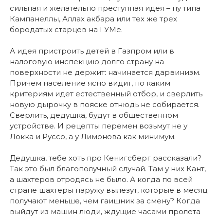
сильная и желательно преступная идея – ну типа
Кампанеллы, Аллах акбара или тех же трех
бородатых старцев на ГУМе.
А идея пристроить детей в Газпром или в
налоговую инспекцию долго страну на
поверхности не держит: начинается дарвинизм.
Причем население ясно видит, по каким
критериям идет естественный отбор, и сверлить
новую дырочку в пояске отнюдь не собирается.
Сверлить, дедушка, будут в общественном
устройстве. И рецепты перемен возьмут не у
Локка и Руссо, а у Лимонова как минимум.
Дедушка, тебе хоть про Кенигсберг рассказали?
Так это был благополучный случай. Там у них Кант,
а шахтеров отродясь не было. А когда по всей
стране шахтеры наружу вылезут, которые в месяц
получают меньше, чем гаишник за смену? Когда
выйдут из машин люди, ждущие часами пролета