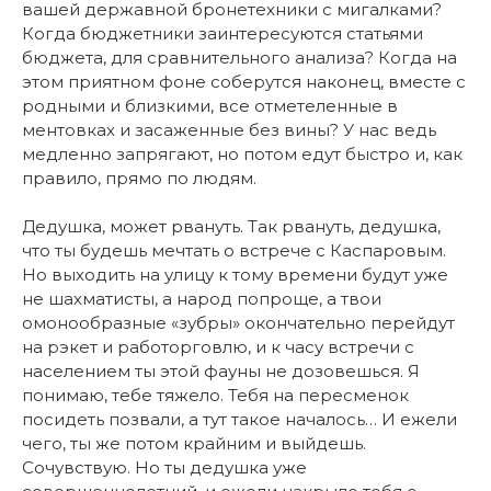
вашей державной бронетехники с мигалками?
Когда бюджетники заинтересуются статьями
бюджета, для сравнительного анализа? Когда на
этом приятном фоне соберутся наконец, вместе с
родными и близкими, все отметеленные в
ментовках и засаженные без вины? У нас ведь
медленно запрягают, но потом едут быстро и, как
правило, прямо по людям.
Дедушка, может рвануть. Так рвануть, дедушка,
что ты будешь мечтать о встрече с Каспаровым.
Но выходить на улицу к тому времени будут уже
не шахматисты, а народ попроще, а твои
омонообразные «зубры» окончательно перейдут
на рэкет и работорговлю, и к часу встречи с
населением ты этой фауны не дозовешься. Я
понимаю, тебе тяжело. Тебя на пересменок
посидеть позвали, а тут такое началось… И ежели
чего, ты же потом крайним и выйдешь.
Сочувствую. Но ты дедушка уже