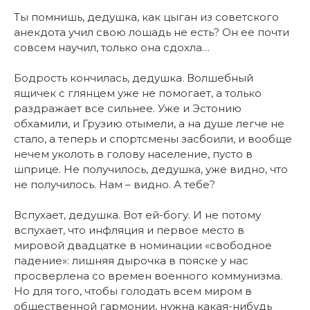
Ты помнишь, дедушка, как цыган из советского
анекдота учил свою лошадь не есть? Он ее почти
совсем научил, только она сдохла…
Бодрость кончилась, дедушка. Волшебный
ящичек с глянцем уже не помогает, а только
раздражает все сильнее. Уже и Эстонию
обхамили, и Грузию отымели, а на душе легче не
стало, а теперь и спортсмены засбоили, и вообще
нечем уколоть в голову население, пусто в
шприце. Не получилось, дедушка, уже видно, что
не получилось. Нам – видно. А тебе?
Вспухает, дедушка. Вот ей-богу. И не потому
вспухает, что инфляция и первое место в
мировой двадцатке в номинации «свободное
падение»: лишняя дырочка в пояске у нас
просверлена со времен военного коммунизма.
Но для того, чтобы голодать всем миром в
общественной гармонии, нужна какая-нибудь