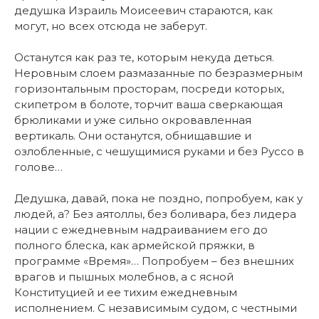
дедушка Израиль Моисеевич стараются, как
могут, но всех отсюда не заберут.
Останутся как раз те, которым некуда деться.
Неровным слоем размазанные по безразмерным
горизонтальным просторам, посреди которых,
скипетром в болоте, торчит ваша сверкающая
брюликами и уже сильно окровавленная
вертикаль. Они останутся, обнищавшие и
озлобленные, с чешущимися руками и без Руссо в
голове…
Дедушка, давай, пока не поздно, попробуем, как у
людей, а? Без аятоллы, без боливара, без лидера
нации с ежедневным надраиванием его до
полного блеска, как армейской пряжки, в
программе «Время»… Попробуем – без внешних
врагов и пышных молебнов, а с ясной
Конституцией и ее тихим ежедневным
исполнением. С независимым судом, с честными