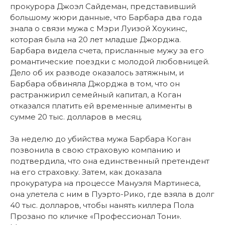
прокурора Джоэл Сайдеман, представивший
большому жюри данные, что Барбара два года
знала о связи мужа с Мэри Луизой Хоукинс,
которая была на 20 лет младше Джорджа.
Барбара видела счета, присланные мужу за его
романтические поездки с молодой любовницей.
Дело об их разводе оказалось затяжным, и
Барбара обвиняла Джорджа в том, что он
растранжирил семейный капитал, а Коган
отказался платить ей временные алименты в
сумме 20 тыс. долларов в месяц.
За неделю до убийства мужа Барбара Коган
позвонила в свою страховую компанию и
подтвердила, что она единственный претендент
на его страховку. Затем, как доказала
прокуратура на процессе Мануэля Мартинеса,
она улетела с ним в Пуэрто-Рико, где взяла в долг
40 тыс. долларов, чтобы нанять киллера Пола
Прозано по кличке «Профессионал Тони».