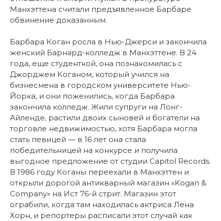
Манхэттена считали предъявленное Барбаре
обвинение доказанным.
Барбара Коган росла в Нью-Джерси и закончила
женский Барнард-колледж в Манхэттене. В 24
года, еще студенткой, она познакомилась с
Джорджем Коганом, который учился на
бизнесмена в городском университете Нью-
Йорка, и они поженились, когда Барбара
закончила колледж. Жили супруги на Лонг-
Айленде, растили двоих сыновей и богатели на
торговле недвижимостью, хотя Барбара могла
стать певицей — в 16 лет она стала
победительницей на конкурсе и получила
выгодное предложение от студии Capitol Records.
В 1986 году Коганы переехали в Манхэттен и
открыли дорогой антикварный магазин «Kogan &
Company» на Ист 76-й стрит. Магазин этот
ограбили, когда там находилась актриса Лена
Хорн, и репортеры расписали этот случай как