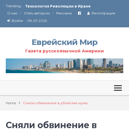
Trending :
Технология Революции в Иране
•
•
О нас
Стать автором
Реклама
Регистрация
От Ирана до Ливана и Газы
Войти
08.09.2026
Еврейский Мир
Газета русскоязычной Америки
Home
Сняли обвинение в убийстве мужа
Сняли обвинение в