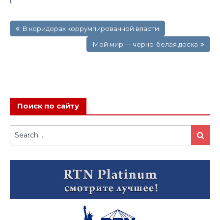
Навигация
В коридорах коррумпированной власти
по
записям
Мой мир — черно-белая доска
Поиск по сайту
Search
Search
for: