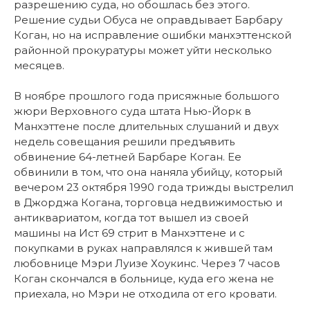
разрешению суда, но обошлась без этого.
Решение судьи Обуса не оправдывает Барбару
Коган, но на исправление ошибки манхэттенской
районной прокуратуры может уйти несколько
месяцев.
В ноябре прошлого года присяжные большого
жюри Верховного суда штата Нью-Йорк в
Манхэттене после длительных слушаний и двух
недель совещания решили предъявить
обвинение 64-летней Барбаре Коган. Ее
обвинили в том, что она наняла убийцу, который
вечером 23 октября 1990 года трижды выстрелил
в Джорджа Когана, торговца недвижимостью и
антиквариатом, когда тот вышел из своей
машины на Ист 69 стрит в Манхэттене и с
покупками в руках направлялся к жившей там
любовнице Мэри Луизе Хоукинс. Через 7 часов
Коган скончался в больнице, куда его жена не
приехала, но Мэри не отходила от его кровати.