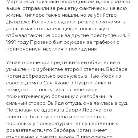
Мартинеса признали посредником и, как сказано
выше, отправили за решетку фактически на всю
жизнь. Киллера также нашли, но за убийство
Джорджа Когана не судили, решив сэкономить
деньги налогоплательщиков, поскольку он
отбывал такой же срок за другие преступления. В
1991 году Прозано был осужден за грабежи с
применением насилия и похищения.
Узнав о решении предъявить ей обвинение в
умышленном убийстве второй степени, Барбара
Коган добровольно вернулась в Нью-Йорк из
своего дома в Сан-Хуане в Пуэрто-Рико и
немедленно поступила на лечение в
психиатрическую больницу с жалобами на
сильный стресс. Выйдя оттуда, она явилась в суд.
По словам ее адвоката Барри Левина, его
клиентка была «угнетена и расстроена»,
поскольку у прокуратуры «нет существенных
доказательств, что Барбара Коган имеет
отношение к смерти мужа». В прокуратуре