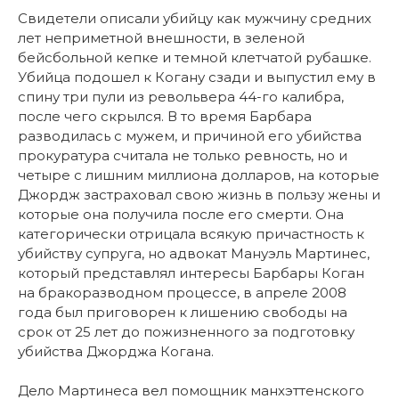
Свидетели описали убийцу как мужчину средних
лет неприметной внешности, в зеленой
бейсбольной кепке и темной клетчатой рубашке.
Убийца подошел к Когану сзади и выпустил ему в
спину три пули из револьвера 44-го калибра,
после чего скрылся. В то время Барбара
разводилась с мужем, и причиной его убийства
прокуратура считала не только ревность, но и
четыре с лишним миллиона долларов, на которые
Джордж застраховал свою жизнь в пользу жены и
которые она получила после его смерти. Она
категорически отрицала всякую причастность к
убийству супруга, но адвокат Мануэль Мартинес,
который представлял интересы Барбары Коган
на бракоразводном процессе, в апреле 2008
года был приговорен к лишению свободы на
срок от 25 лет до пожизненного за подготовку
убийства Джорджа Когана.
Дело Мартинеса вел помощник манхэттенского