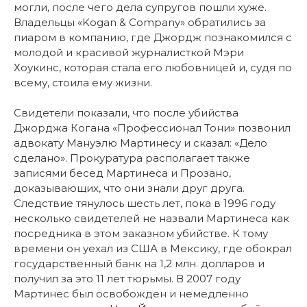
могли, после чего дела супругов пошли хуже.
Владельцы «Kogan & Company» обратились за
пиаром в компанию, где Джордж познакомился с
молодой и красивой журналисткой Мэри
Хоукинс, которая стала его любовницей и, судя по
всему, стоила ему жизни.
Свидетели показали, что после убийства
Джорджа Когана «Профессионал Тони» позвонил
адвокату Мануэлю Мартинесу и сказал: «Дело
сделано». Прокуратура располагает также
записями бесед Мартинеса и Прозано,
доказывающих, что они знали друг друга.
Следствие тянулось шесть лет, пока в 1996 году
несколько свидетелей не назвали Мартинеса как
посредника в этом заказном убийстве. К тому
времени он уехал из США в Мексику, где обокрал
государственный банк на 1,2 млн. долларов и
получил за это 11 лет тюрьмы. В 2007 году
Мартинес был освобожден и немедленно