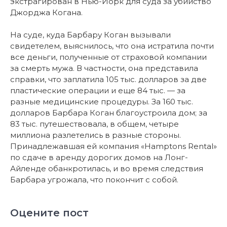
экстрагирован в Нью-Йорк для суда за убийство
Джорджа Когана.
На суде, куда Барбару Коган вызывали
свидетелем, выяснилось, что она истратила почти
все деньги, полученные от страховой компании
за смерть мужа. В частности, она представила
справки, что заплатила 105 тыс. долларов за две
пластические операции и еще 84 тыс. — за
разные медицинские процедуры. За 160 тыс.
долларов Барбара Коган благоустроила дом; за
83 тыс. путешествовала, в общем, четыре
миллиона разлетелись в разные стороны.
Принадлежавшая ей компания «Hamptons Rental»
по сдаче в аренду дорогих домов на Лонг-
Айленде обанкротилась, и во время следствия
Барбара угрожала, что покончит с собой.
Оцените пост