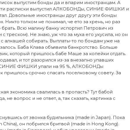
список выпустим бонды да и впарим иностранцам. А
под эти расписки выпустил АЛКОБОНДы, СИНИЕ ФИШКИ и
л. Довольные иностранцы друг другу эти бонды
. Никто толком не понимал, че ето за хрень, но раз
до брать. Всю малину банку испортил Петрович из
 треском). Не знаю, уж что за муха его укусила, но он
ть с алкашей собирать. Выплаты-то по бондам уже на
азалось. Баба Клава объявила банкротство. Больше
ик, который пришлось бабе Маше за копейки отдать.
одавал, и тот разорился из-за внезапно упавших
 СИНИЕ ФИШКИ упали на 95 %, АЛКОБОНДы
нк пришлось срочно спасать поселковому совету. За
ская экономика свалилась в пропасть? Тут бабой
, не вопрос и не ответ, а, так сказать, картинка с
снувшись от звонка будильника (made in Japan). Пока
China), он побрился бритвой (made in Hong Kong).