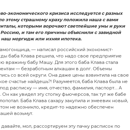
во-экономического кризиса исследуется с разных
чало этому страшному краху положила наша с вами
питалы, которыми ворочают светлейшие умы и руки
 Россию, и там его причины объяснили с завидной
к наш моргидж или ихняя ипотека.
самогонщица, — написал российский экономист-
жды баба Клава решила, что надо свое предприятие
ю вражину бабу Машу. Для этого баба Клава стала
иентам — безработным алкашам в долг. Объемы
лись со всей округи. Она даже цены взвинтила на свое
акое счастье найдешь?! Разумеется, баба Клава была не
а под расписку — имя, отчество, фамилия, паспорт… А
 Он как увидел эту стопку фьючерсов, так тут же бабе
лопотал. Баба Клава сахару закупила и змеевик новый,
том не возникло, кредит-то надежно обеспечен
кашей возьмут.
А давайте, мол, рассортируем эту пачку расписок по