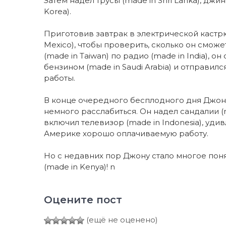
Затем надел трусы (made in Shri Lanka), джи
Korea).
Приготовив завтрак в электрической кастрюле
Mexico), чтобы проверить, сколько он сможе
(made in Taiwan) по радио (made in India), о
бензином (made in Saudi Arabia) и отправи
работы.
В конце очередного бесплодного дня Джон у
немного расслабиться. Он надел сандалии (mad
включил телевизор (made in Indonesia), уди
Америке хорошо оплачиваемую работу.
Но с недавних пор Джону стало многое поня
(made in Kenya)! n
Оцените пост
(ещё не оценено)