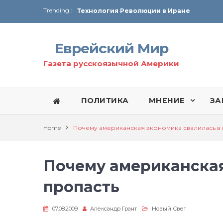
Trending :
Технология Революции в Иране
От Ирана до Ливана и Газы
Еврейский Мир
Газета русскоязычной Америки
ПОЛИТИКА
МНЕНИЕ
ЗА
Home
Почему американская экономика свалилась в 
Почему американская
пропасть
07.08.2009
Александр Грант
Новый Свет