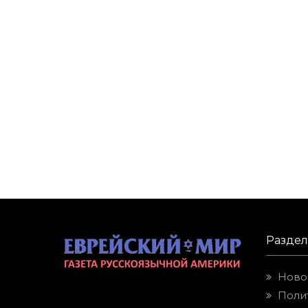
Разде
Ново
Поли