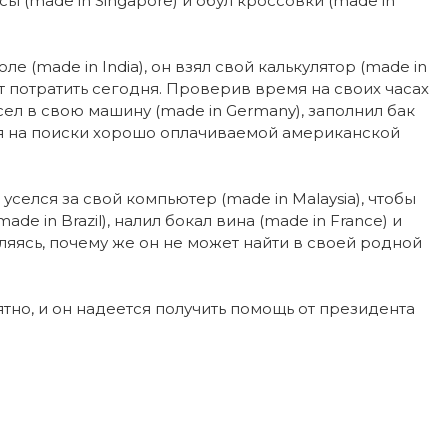
нсы (made in Singapore) и обул кроссовки (made in
 (made in India), он взял свой калькулятор (made in
т потратить сегодня. Проверив время на своих часах
н сел в свою машину (made in Germany), заполнил бак
лся на поиски хорошо оплачиваемой американской
селся за свой компьютер (made in Malaysia), чтобы
e in Brazil), налил бокал вина (made in France) и
вляясь, почему же он не может найти в своей родной
тно, и он надеется получить помощь от президента