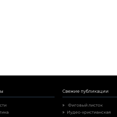
лы
Свежие публикации
сти
Фиговый листок
тика
Иудео-христианская