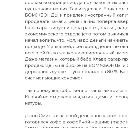
срокам возвращения, да под залог этих ра
пусть знают наших. Так и сделали. Банк 
БОМЖБОНДЫ и привлек иностранный капита
продавать начали, цена на них поперла вверх
банк гарантирует и цена растет, значит, на
экономического отдела (его потом выкинули с
начал вопить, что, мол, надо деньги начина
подходе. У алкашей, ясен хрен, денег не ок
всего ей было жалко никелированный змеев
Даже магазин, который бабе Клаве сахар пр
продаж. Цены на бирже на БОМЖБОНДы и
держались лучше — упав только на 80 %. Ба
счет непьющих конечно».
Так почему же, собственно, наша, американ
Клавой не отделаешься, и вот, дамы и господа
натуры.
Джон Смит начал свой день рано утром, про
готовился кофе в кофейной машине (made in 