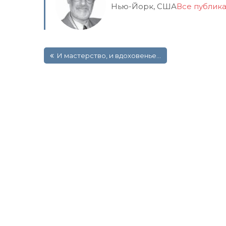
Нью-Йорк, США
Все публик
Навигация
И мастерство, и вдоховенье…
по
записям