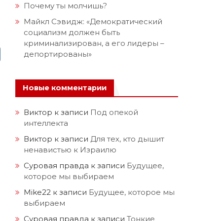
Почему ты молчишь?
Майкл Сэвидж: «Демократический
социализм должен быть
криминализирован, а его лидеры –
депортированы»
Новые комментарии
Виктор
к записи
Под опекой
интеллекта
Виктор
к записи
Для тех, кто дышит
ненавистью к Израилю
Суровая правда
к записи
Будущее,
которое мы выбираем
Mike22
к записи
Будущее, которое мы
выбираем
Суровая правда
к записи
Тонкие