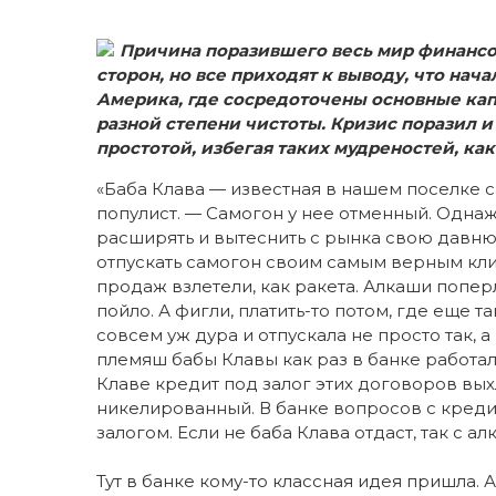
Причина поразившего весь мир финансо
сторон, но все приходят к выводу, что на
Америка, где сосредоточены основные ка
разной степени чистоты. Кризис поразил и
простотой, избегая таких мудреностей, ка
«Баба Клава — известная в нашем поселке 
популист. — Самогон у нее отменный. Одна
расширять и вытеснить с рынка свою давню
отпускать самогон своим самым верным кл
продаж взлетели, как ракета. Алкаши попер
пойло. А фигли, платить-то потом, где еще т
совсем уж дура и отпускала не просто так, 
племяш бабы Клавы как раз в банке работал.
Клаве кредит под залог этих договоров вых
никелированный. В банке вопросов с креди
залогом. Если не баба Клава отдаст, так с ал
Тут в банке кому-то классная идея пришла. 