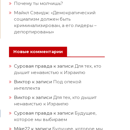
Почему ты молчишь?
Майкл Сэвидж: «Демократический
социализм должен быть
криминализирован, а его лидеры –
депортированы»
Новые комментарии
Суровая правда
к записи
Для тех, кто
дышит ненавистью к Израилю
Виктор
к записи
Под опекой
интеллекта
Виктор
к записи
Для тех, кто дышит
ненавистью к Израилю
Суровая правда
к записи
Будущее,
которое мы выбираем
Mike22
к записи
Будущее, которое мы