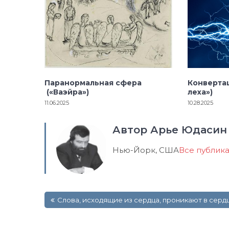
Паранормальная сфера
Конвертац
(«Ваэйра»)
леха»)
11.06.2025
10.28.2025
Автор Арье Юдасин
Нью-Йорк, США
Все публик
Навигация
Слова, исходящие из сердца, проникают в серд
по
записям