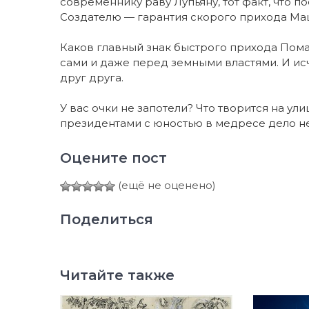
со­вре­мен­ни­ку ра­ву Лу­пья­ну, тот факт, что по
Соз­да­те­лю — га­ран­тия ско­ро­го при­хо­да Ма­
Ка­ков глав­ный знак быс­т­ро­го при­хо­да По­ма
са­ми и да­же пе­ред зем­ны­ми влас­тя­ми. И ис­ч
друг дру­га.
У вас оч­ки не за­по­те­ли? Что тво­рит­ся на ули­
пре­зи­ден­та­ми с юнос­тью в мед­ре­се де­ло н
Оцените пост
(ещё не оценено)
Поделиться
Читайте также