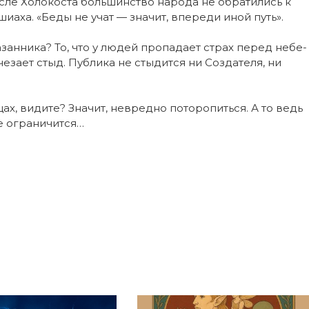
­сле Хо­ло­кос­та боль­шин­ст­во на­ро­да не об­ра­ти­лись к
ши­а­ха. «Бе­ды не учат — зна­чит, впе­ре­ди иной путь».
­зан­ни­ка? То, что у лю­дей про­па­да­ет страх пе­ред не­бе­
е­за­ет стыд. Пуб­ли­ка не сты­дит­ся ни Соз­да­те­ля, ни
цах, ви­ди­те? Зна­чит, не­вред­но по­то­ро­пить­ся. А то ведь
е огра­ни­чит­ся…