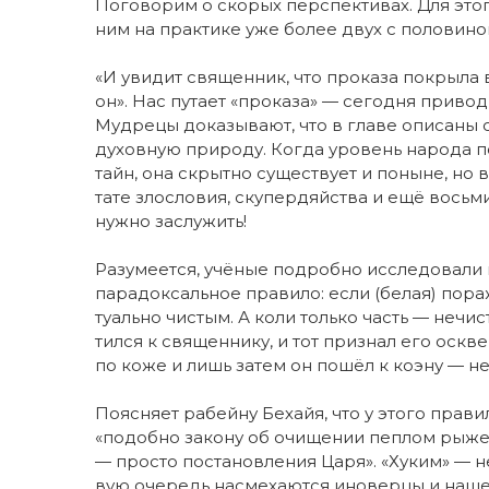
По­го­во­рим о ско­рых пер­с­пек­ти­вах. Для это­го
ним на прак­ти­ке уже бо­лее двух с по­ло­ви­но
«И уви­дит свя­щен­ник, что про­ка­за по­кры­ла в
он». Нас пу­та­ет «про­ка­за» — се­го­дня при­во­
Муд­ре­цы до­ка­зы­ва­ют, что в гла­ве опи­са­ны
ду­хов­ную при­ро­ду. Ког­да уро­вень на­ро­да по­
тайн, она скрыт­но су­щес­т­ву­ет и по­ны­не, но 
та­те злос­ло­вия, ску­пер­дяй­ст­ва и ещё вось­
нуж­но за­слу­жить!
Ра­зу­ме­ет­ся, учё­ные по­дроб­но ис­сле­до­ва­ли п
па­ра­док­саль­ное пра­ви­ло: ес­ли (бе­лая) по­ра
ту­аль­но чис­тым. А ко­ли толь­ко часть — не­чис
тил­ся к свя­щен­ни­ку, и тот при­знал его осквер
по ко­же и лишь за­тем он по­шёл к ко­э­ну — не­
По­яс­ня­ет ра­бей­ну Бе­ха­йя, что у это­го пра­ви
«по­доб­но за­ко­ну об очи­ще­нии пеп­лом ры­жей 
— прос­то по­ста­нов­ле­ния Ца­ря». «Ху­ким» — не
вую оче­редь на­сме­ха­ют­ся ино­вер­цы и на­ше