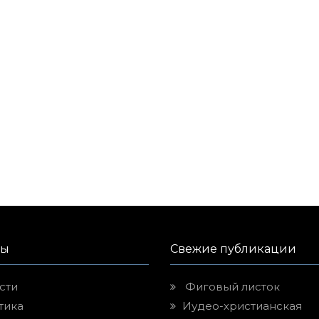
лы
Свежие публикации
сти
Фиговый листок
тика
Иудео-христианская