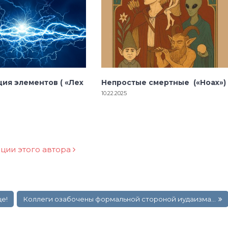
ия элементов ( «Лех
Непростые смертные («Ноах»)
10.22.2025
ации этого автора
це!
Коллеги озабочены формальной стороной иудаизма…