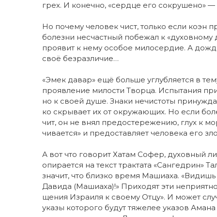
грех. И ко­неч­но, «сер­д­це его со­кру­ше­но» —
Но по­че­му че­ло­век чист, толь­ко ес­ли ко­эн
бо­лез­ни не­счаст­ный по­бе­жал к «ду­хов­но­му 
про­явит к не­му осо­бое ми­ло­сер­дие. А до­ждав
своё без­раз­ли­чие…
«Эмек да­вар» ещё боль­ше углуб­ля­ет­ся в те­му
про­яв­ле­ние ми­лос­ти Твор­ца. Испы­та­ния при­
но к сво­ей ду­ше. Зна­ки не­чис­то­ты при­нуж­да
ко скры­ва­ет их от окру­жа­ю­щих. Но ес­ли бо­л
чит, он не внял пре­до­сте­ре­же­нию, глух к мо
чи­ва­ет­ся» и пре­до­став­ля­ет че­ло­ве­ка его зл
А вот что го­во­рит Ха­там Со­фер, ду­хов­ный ли
опи­ра­ет­ся на текст трак­та­та «Сан­гед­рин» Та
зна­чит, что близ­ко вре­мя Ма­ши­а­ха. «Ви­дишь
Да­ви­да (Ма­ши­а­ха)!» При­хо­дят эти не­при­ят­н
ще­ния Изра­и­ля к сво­е­му Отцу». И мо­жет слу­чи
ука­зы ко­то­ро­го бу­дут тя­же­лее ука­зов Ама­на 