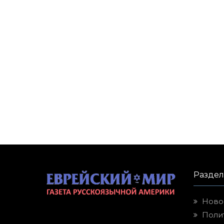
Разде
Ново
Поли