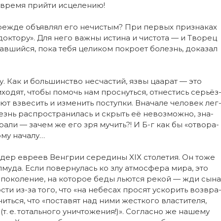
 вре­мя прий­ти ис­це­ле­нию!
 преж­де объяв­лял его не­чис­тым? При пер­вых при­зна­ках
док­то­ру». Для не­го важ­ны ис­ти­на и чис­то­та — и Тво­рец
­ший­ся, по­ка те­бя це­ли­ком по­кро­ет бо­лезнь, до­ка­зал
. Как и боль­шин­ст­во не­счас­тий, яз­вы ца­а­рат — это
хо­дят, что­бы по­мочь нам про­снуть­ся, от­нес­тись се­рьё­з
­ют взве­сить и из­ме­нить по­ступ­ки. Вна­ча­ле че­ло­век лег
езнь рас­прос­т­ра­ни­лась и скрыть её не­воз­мож­но, зна­
­ра­ли — за­чем же его зря му­чить?! И Б-г как бы «от­во­ра­
о­му на­ча­лу…
­дер ев­ре­ев Вен­г­рии се­ре­ди­ны XIX сто­ле­тия. Он то­же
л­му­да. Если по­вер­ну­лась ко злу ат­мос­фе­ра ми­ра, это
 по­ко­ле­ние, на ко­то­рое бе­ды льют­ся ре­кой — жди сы­на
ос­ти из-за то­го, что «на не­бе­сах про­сят уско­рить воз­вра
ть­ся, что «по­ста­вят над ни­ми жес­т­ко­го влас­ти­те­ля,
(т. е. то­таль­но­го унич­то­же­ния!)». Со­глас­но же на­ше­му