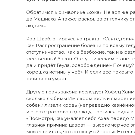
Обра­тим­ся к сим­во­ли­ке «хо­ка». Не зря же ра
да Ма­ши­а­ха! А так­же рас­кры­ва­ют тех­ни­ку о
лю­дям…
Рав Шваб, опи­ра­ясь на трак­тат «Сан­гед­рин» 
ка». Рас­прос­т­ра­не­ние бо­лез­ни по все­му те­лу
от­ступ­ни­чес­т­во. Как в без­бо­жие, так и в раз­
жес­т­вен­ный За­кон. От­ступ­ни­чес­ким ста­нет с
да и при­дёт Ге­у­ла, осво­бож­де­ние!» По­че­му
ко­реш­ка ис­ти­ны у неё». И ес­ли всё по­кры­то 
то­чит­ся» и ум­рёт.
Дру­гую грань за­ко­на ис­сле­ду­ет Хо­фец Ха­им.
сколь­ко лю­би­мы Им скром­ность и сми­ре­ние!
со­ба­ки ли­за­ли кровь (не­пра­вед­но каз­нён­но
и стра­хе ра­зо­рвал одеж­ду, по­стил­ся, си­дя в
«По­смот­ри, как ума­ля­ет се­бя Ахав пе­ре­до 
глав­ная при­чи­на ца­а­рат — вы­со­ко­мер­ное зло
мо­жет счи­тать, что это «слу­чай­ность». Но ес­л