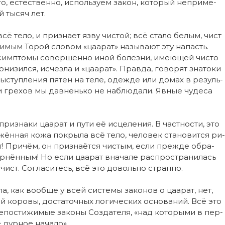
, ес­тес­т­вен­но, ис­поль­зу­ем за­кон, ко­то­рый не­при­ме­
й ты­сяч лет.
сё те­ло, и при­зна­ет яз­ву чис­той; всё ста­ло бе­лым, чист
ди­мым То­рой сло­вом «ца­а­рат» на­зы­ва­ют эту на­пасть.
 сим­п­то­мы со­вер­шен­но иной бо­лез­ни, име­ю­щей чис­то
ни­зил­ся, ис­чез­ла и «ца­а­рат». Прав­да, го­во­рят зна­то­ки
вы­ступ­ле­ния пя­тен на те­ле, одеж­де или до­мах в ре­зуль­
ми гре­хов мы дав­нень­ко не на­блю­да­ли. Явные чу­де­са
ри­зна­ки ца­а­рат и пу­ти её ис­це­ле­ния. В час­т­нос­ти, это
­жён­ная ко­жа по­кры­ла всё те­ло, че­ло­век ста­но­вит­ся ри­
т! При­чём, он при­зна­ёт­ся чис­тым, ес­ли преж­де об­ра­
­нён­ным! Но ес­ли ца­а­рат вна­ча­ле рас­прос­т­ра­ни­лась
чист. Со­гла­си­тесь, всё это до­воль­но стран­но.
­ла, как во­об­ще у всей сис­те­мы за­ко­нов о ца­а­рат, нет,
ко­ро­вы, дос­та­точ­ных ло­ги­чес­ких ос­но­ва­ний. Всё это
­по­сти­жи­мые за­ко­ны Соз­да­те­ля, «над ко­то­ры­ми в пер­
 дур­ное на­ча­ло».