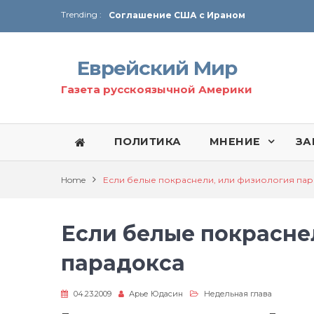
Trending :
Соглашение США с Ираном
Технология Революции в Иране
Еврейский Мир
От Ирана до Ливана и Газы
Газета русскоязычной Америки
ПОЛИТИКА
МНЕНИЕ
ЗА
Home
Если белые покраснели, или физиология пар
Если белые покрасне
парадокса
04.23.2009
Арье Юдасин
Недельная глава