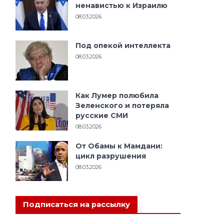
ненавистью к Израилю
08.03.2026
Под опекой интеллекта
08.03.2026
­
Как Лумер полюбила
­
Зеленского и потеряла
русские СМИ
08.03.2026
От Обамы к Мамдани:
цикл разрушения
08.03.2026
­
Подписаться на рассылку