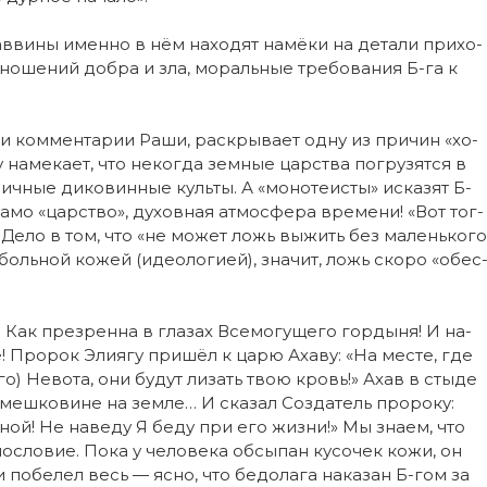
в­ви­ны имен­но в нём на­хо­дят на­мё­ки на де­та­ли при­хо­
т­но­ше­ний доб­ра и зла, мо­раль­ные тре­бо­ва­ния Б-га к
и ком­мен­та­рии Ра­ши, рас­кры­ва­ет од­ну из при­чин «хо­
 на­ме­ка­ет, что не­ког­да зем­ные цар­ст­ва по­гру­зят­ся в
лич­ные ди­ко­вин­ные куль­ты. А «мо­но­те­ис­ты» ис­ка­зят Б-
а­мо «цар­ст­во», ду­хов­ная ат­мос­фе­ра вре­ме­ни! «Вот тог­
? Де­ло в том, что «не мо­жет ложь вы­жить без ма­лень­ко­го
боль­ной ко­жей (иде­о­ло­ги­ей), зна­чит, ложь ско­ро «обес
 Как пре­зрен­на в гла­зах Все­мо­гу­ще­го гор­ды­ня! И на­
 Про­рок Эли­я­гу при­шёл к ца­рю Аха­ву: «На мес­те, где
­го) Не­во­та, они бу­дут ли­зать твою кровь!» Ахав в сты­де
 меш­ко­ви­не на зем­ле… И ска­зал Соз­да­тель про­ро­ку:
Мной! Не на­ве­ду Я бе­ду при его жиз­ни!» Мы зна­ем, что
с­ло­вие. По­ка у че­ло­ве­ка об­сы­пан ку­со­чек ко­жи, он
и по­бе­лел весь — яс­но, что бе­до­ла­га на­ка­зан Б-гом за