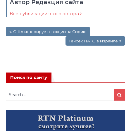
Автор Редакция сайта
Все публикации этого автора
Навигация
США игнорирует санкции на Сирию
по
записям
Генсек НАТО в Израиле
Поиск по сайту
Search
Search
for: