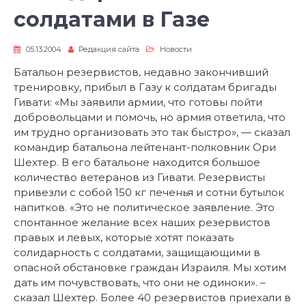
солдатами в Газе
05.13.2004
Редакция сайта
Новости
Батальон резервистов, недавно закончивший
тренировку, прибыл в Газу к солдатам бригады
Гивати: «Мы заявили армии, что готовы пойти
добровольцами и помочь, но армия ответила, что
им трудно организовать это так быстро», — сказал
командир батальона лейтенант-полковник Ори
Шехтер. В его батальоне находится большое
количество ветеранов из Гивати. Резервисты
привезли с собой 150 кг печенья и сотни бутылок
напитков. «Это не политическое заявление. Это
спонтанное желание всех наших резервистов
правых и левых, которые хотят показать
солидарность с солдатами, защищающими в
опасной обстановке граждан Израиля. Мы хотим
дать им почувствовать, что они не одиноки». –
сказал Шехтер. Более 40 резервистов приехали в