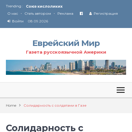
Союз кислоликих
Trending :
•
•
Соглашение США с Ираном
О нас
Стать автором
Реклама
Регистрация
Технология Революции в Иране
Войти
08.09.2026
От Ирана до Ливана и Газы
Еврейский Мир
Газета русскоязычной Америки
Home
Солидарность с солдатами в Газе
Солидарность с