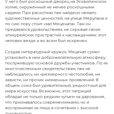
У него был роскошный дворец на Эсквилинском
холме, окруженный не менее роскошными
садами. При раскопках там найдено немало
художественных ценностей, на улице Мерулана и
по сию пору стоит «зал Мецената». Там он
предавался удовольствиям, не скрывая своих
эпикурейских пристрастий к наслаждениям: этот
человек везде и во всем был искренен.
Создав литературный кружок, Меценат сумел
установить в нем доброжелательную атмосферу,
послужившую основой дружбы участников. По их
многочисленным свидетельствам, там не
наблюдалось ни чрезмерного честолюбия, ни
зависти, ни прочих низменных проявлений. В
общем, союз был удивительный, редкостный для
мира искусства. Возможно, этот патриций
обладал не только редким чутьем на дарования,
что признавалось современниками, но и
воспринимал их лишь в сочетании с высокой
духовностью.