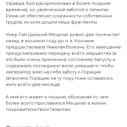
(правда, был раскритикован в более поздние
времена), но, увлеченный заботой о талантах
Рима, не обеспечил сохранности собственных
трудов, из коих дошли лишь фрагменты.
Умер Гай Цильний Меценат ровно две тысячи лет
назад, в восьмом году до н. э. Кончине
предшествовала тяжелая болезнь. Его завещание
предусматривало передачу всего имущества (а
это было очень приличное состояние) Августу и
содержало последнюю волю умершего: чтобы
император взял на себя заботу о Горации
(впрочем, Горацию на ту пору тоже оставалось
жить всего два месяца).
А имя его живет и поныне, обозначая то, чем
более всего прославился Меценат в жизни:
покровительством талантам.