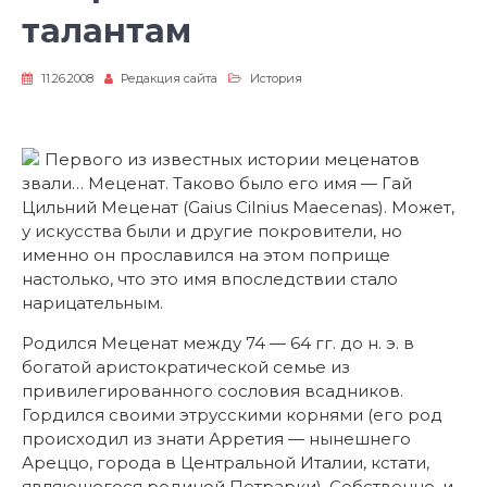
талантам
11.26.2008
Редакция сайта
История
Первого из известных истории меценатов
звали… Меценат. Таково было его имя — Гай
Цильний Меценат (Gaius Cilnius Maecenas). Может,
у искусства были и другие покровители, но
именно он прославился на этом поприще
настолько, что это имя впоследствии стало
нарицательным.
Родился Меценат между 74 — 64 гг. до н. э. в
богатой аристократической семье из
привилегированного сословия всадников.
Гордился своими этрусскими корнями (его род
происходил из знати Арретия — нынешнего
Ареццо, города в Центральной Италии, кстати,
являющегося родиной Петрарки). Собственно, и