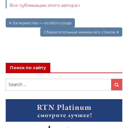
Все публикации этого автора
Навигация
Ее мужество — особого рода
по
записям
Сберегательные книжки его стихов
Поиск по сайту
Search
Search
for: