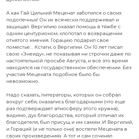
А как Гай Цильний Меценат заботился о своих
подопечных! Он их всячески поддерживал и
защищал. Вергилию оказал помощь в тяжбе с
одним центурионом, хлопотал о возвращении
отнятого имения. Горацию подарил свое
поместье… Кстати, о Вергилии. Он 10 лет писал
свою «Энеиду», не показывая ни строчки даже по
настоятельной просьбе Августа, и всё это время
находился на государственном обеспечении. Без
участия Мецената подобное было бы
невозможно.
Надо сказать, литераторы, которых он собрал
вокруг себя, оказались благодарными (что еще
раз подтверждает атмосферу этого кружка),
видимо, дух благородства, который отличал их
благодетеля, был присущ и им самим. И Вергилий,
и Гораций (и не только они) воспели Мецената в
своих произведениях. А тот и сам сочинял