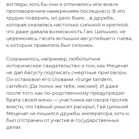
взгляды, хоть бы они и отличались или вовсе
противоречили намерениям последнего. В это
трудно поверить, но дело было… в дружбе,
которая оказалась настолько сильной и крепкой,
что даже давала возможность Гаю Цильнию, не
церемонясь, гасить вспышки августейшего гнева,
к которым правитель был склонен.
Сохранилось, например, любопытное
историческое свидетельство о том, как Меценат
не дал Августу подписать смертные приговоры.
Он остановил его словами: «Surge tandem,
carnifex!» (Да полно же тебе, мясник!). И даже
после того как по-родственному предупредил
брата своей жены — участника заговора против
власти, что тайный умысел раскрыт, Гай Цильний
Меценат не лишился дружбы императора, хоть и
был отстранен от участия в государственных
делах.