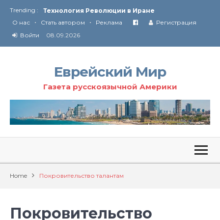
Ю
ридические услуги адвокатской коллегии «Эли Гервиц»: полное сопровождение на всех этапах
Trending :
•
•
От Ирана до Ливана и Газы
О нас
Стать автором
Реклама
Регистрация
Войти
08.09.2026
Еврейский Мир
Газета русскоязычной Америки
Home
Покровительство талантам
Покровительство