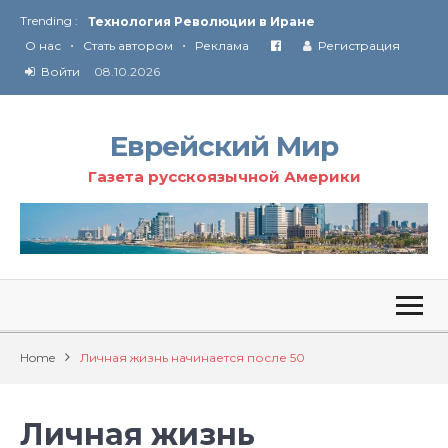
Trending :
Технология Революции в Иране
•
•
О нас
Стать автором
Реклама
Регистрация
От Ирана до Ливана и Газы
Войти
08.10.2026
Еврейский Мир
Газета русскоязычной Америки
Home
Личная жизнь начинается после 50
Личная жизнь