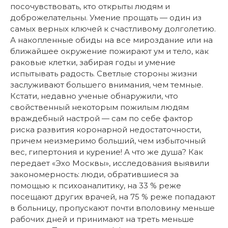
посочувствовать, кто открыты людям и
доброжелательны. Умение прощать — один из
самых верных ключей к счастливому долголетию.
А накопленные обиды на все мироздание или на
ближайшее окружение пожирают ум и тело, как
раковые клетки, забирая годы и умение
испытывать радость. Светлые стороны жизни
заслуживают большего внимания, чем темные.
Кстати, недавно ученые обнаружили, что
свойственный некоторым пожилым людям
враждебный настрой — сам по себе фактор
риска развития коронарной недостаточности,
причем неизмеримо больший, чем избыточный
вес, гипертония и курение! А что же душа? Как
передает «Эхо Москвы», исследования выявили
закономерность: люди, обратившиеся за
помощью к психоаналитику, на 33 % реже
посещают других врачей, на 75 % реже попадают
в больницу, пропускают почти вполовину меньше
рабочих дней и принимают на треть меньше