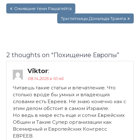
Навигация
Ожившие тени Рашагейта
по
записям
Три пятницы Дональда Трампа
2 thoughts on “
Похищение Европы
”
Viktor
:
08.14.2025 в 10:46
Читаешь такие статьи и впечатление. Что
столько вроде бы умных и владеющих
словами есть Евреев. Не знаю конечно как с
этим делом обстоит в самом Израиле.
Но ведь в мире есть еще и сотни Еврейских
Общин и Такие Супер организации как
Всемирный и Европейских Конгресс
ЕВРЕЕВ.