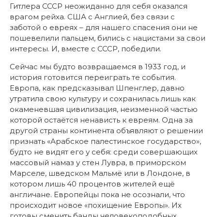
Гитлера СССР неожиданно для себя оказался
врагом рейха. США с Англией, без связи с
заботой о евреях – для нашего спасения они не
пошевелили пальцем, бились с нацистами за свои
интересы. И, вместе с СССР, победили.
Сейчас мы будто возвращаемся в 1933 год, и
история готовится переиграть те события.
Европа, как предсказывал Шпенглер, давно
утратила свою культуру и сохранилась лишь как
окаменевшая цивилизация, неизменной частью
которой остаётся ненависть к евреям. Одна за
другой страны континента объявляют о решении
признать «Арабское палестинское государство»,
будто не видят его у себя: среди совершающих
массовый намаз у стен Лувра, в приморском
Марселе, шведском Мальмё или в Лондоне, в
котором лишь 40 процентов жителей ещё
англичане. Европейцы пока не осознали, что
происходит новое «похищение Европы». Их
готовы сменить банды человекоподобных