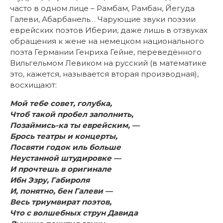
часто в одном лице – Рамбам, Рамбан, Йегуда
Галеви, Абарбанель… Чарующие звуки поэзии
еврейских поэтов Иберии, даже лишь в отзвуках
обращения к жене на немецком национального
поэта Германии Генриха Гейне, переведённого
Вильгельмом Левиком на русский (в математике
это, кажется, называется вторая производная),
восхищают:
Мой тебе совет, голубка,
Чтоб такой пробел заполнить,
Позаймись-ка ты еврейским, —
Брось театры и концерты,
Посвяти годок иль больше
Неустанной штудировке —
И прочтешь в оригинале
Ибн Эзру, Габироля
И, понятно, бен Галеви —
Весь триумвират поэтов,
Что с волшебных струн Давида