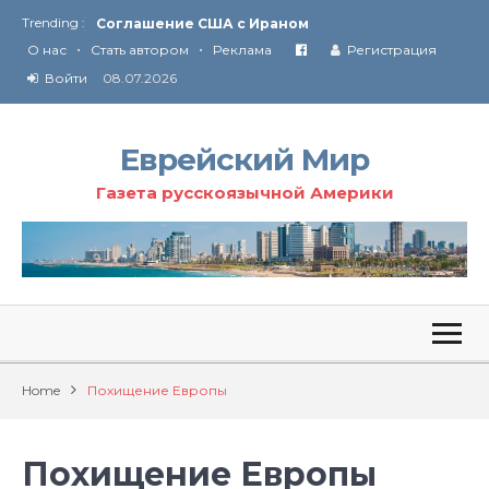
Trending :
Соглашение США с Ираном
•
•
Технология Революции в Иране
О нас
Стать автором
Реклама
Регистрация
Войти
08.07.2026
От Ирана до Ливана и Газы
Еврейский Мир
Газета русскоязычной Америки
Home
Похищение Европы
Похищение Европы