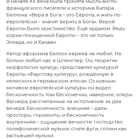
В начале ХХ века была принята мысль англо-
французского писателя и историка Хилэра
Беллока: «Вера в Бога – это Европа, и жить по-
европейски – значит верить в Бога». Верой
Европы было христианство. Ещё иудаизм. Ведь
корни похищенной Европы – это не только
Эллада, но и Ханаан.
Автор афоризма Беллок евреев не любил. Не
больно любил нас и Шпенглер. Он, теоретик
морфологии культур, представлял культурой
Европы «Фаустову культуру», рождённую в
кельтском и германском эпосах. Основным
мотивом европейской культуры он видел
бесконечность. Как бесконечны, наверное, оперы
Вагнера, рассчитанные на исполнение за два
вечера. Бесконечность внешняя – дали,
просторы, горизонты, и бесконечность
внутренняя – ощущение вечности; господство
полифонической музыки, стиля фуги, готики как
застывшей музыки.