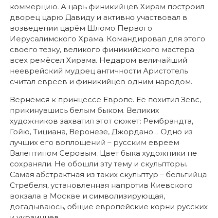
коммерцию. А царь финикийцев Хирам построил
дворец царю Давиду и активно участвовал в
возведении царём Шломо Первого
Иерусалимского Храма. Командировал для этого
своего тёзку, великого финикийского мастера
всех ремёсел Хирама. Недаром величайший
нееврейский мудрец античности Аристотель
считал евреев и финикийцев одним народом.
Вернёмся к принцессе Европе. Её похитил Зевс,
прикинувшись белым быком. Великих
художников захватил этот сюжет: Рембрандта,
Гойю, Тициана, Веронезе, Джордано… Одно из
лучших его воплощений – русским евреем
Валентином Серовым. Цвет быка художники не
сохраняли. Не обошли эту тему и скульпторы.
Самая абстрактная из таких скульптур – бельгийца
Стребеля, установленная напротив Киевского
вокзала в Москве и символизирующая,
догадываюсь, общие европейские корни русских
и украинцев…