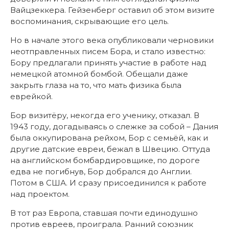
Вайцзеккера. Гейзенберг оставил об этом визите
воспоминания, скрывающие его цель.
Но в начале этого века опубликовали черновики
неотправленных писем Бора, и стало известно:
Бору предлагали принять участие в работе над
немецкой атомной бомбой. Обещали даже
закрыть глаза на то, что мать физика была
еврейкой.
Бор визитёру, некогда его ученику, отказал. В
1943 году, догадываясь о слежке за собой – Дания
была оккупирована рейхом, Бор с семьёй, как и
другие датские евреи, бежал в Швецию. Оттуда
на английском бомбардировщике, по дороге
едва не погибнув, Бор добрался до Англии.
Потом в США. И сразу присоединился к работе
над проектом.
В тот раз Европа, ставшая почти единодушно
против евреев, проиграла. Ранний союзник