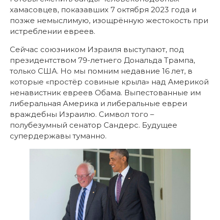
хамасовцев, показавших 7 октября 2023 года и
позже немыслимую, изощрённую жестокость при
истреблении евреев.
Сейчас союзником Израиля выступают, под
президентством 79-летнего Дональда Трампа,
только США. Но мы помним недавние 16 лет, в
которые «простёр совиные крыла» над Америкой
ненавистник евреев Обама. Выпестованные им
либеральная Америка и либеральные евреи
враждебны Израилю. Символ того –
полубезумный сенатор Сандерс. Будущее
супердержавы туманно.