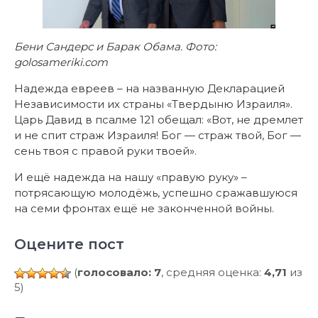
Бени Сандерс и Барак Обама. Фото:
golosameriki.com
Надежда евреев – на названную Декларацией
Независимости их страны «Твердыню Израиля».
Царь Давид в псалме 121 обещал: «Вот, не дремлет
и не спит страж Израиля! Бог — страж твой, Бог —
сень твоя с правой руки твоей».
И ещё надежда на нашу «правую руку» –
потрясающую молодёжь, успешно сражавшуюся
на семи фронтах ещё не законченной войны.
Оцените пост
(
голосовало: 7
, средняя оценка:
4,71
из
5)