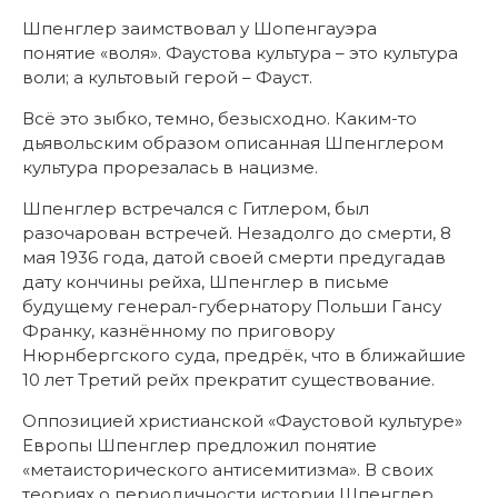
Шпенглер заимствовал у Шопенгауэра
понятие «воля». Фаустова культура – это культура
воли; а культовый герой – Фауст.
Всё это зыбко, темно, безысходно. Каким-то
дьявольским образом описанная Шпенглером
культура прорезалась в нацизме.
Шпенглер встречался с Гитлером, был
разочарован встречей. Незадолго до смерти, 8
мая 1936 года, датой своей смерти предугадав
дату кончины рейха, Шпенглер в письме
будущему генерал-губернатору Польши Гансу
Франку, казнённому по приговору
Нюрнбергского суда, предрёк, что в ближайшие
10 лет Третий рейх прекратит существование.
Оппозицией христианской «Фаустовой культуре»
Европы Шпенглер предложил понятие
«метаисторического антисемитизма». В своих
теориях о периодичности истории Шпенглер