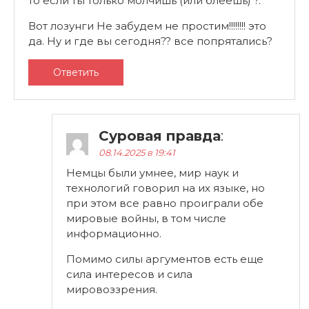
то если ты только молчишь (или блеешь) ?.
Вот лозунги Не забудем не простим!!!!!!!! это
да. Ну и где вы сегодня?? все попрятались?
Ответить
Суровая правда
:
08.14.2025 в 19:41
Немцы были умнее, мир наук и
технологий говорил на их языке, но
при этом все равно проиграли обе
мировые войны, в том числе
информационно.
Помимо силы аргументов есть еще
сила интересов и сила
мировоззрения.