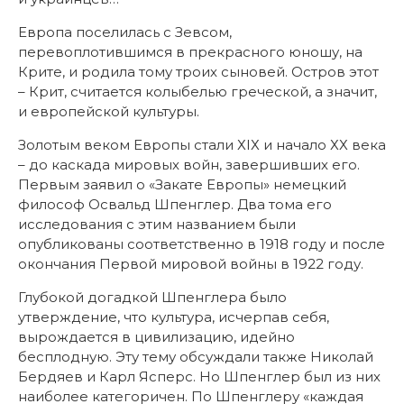
Европа поселилась с Зевсом,
перевоплотившимся в прекрасного юношу, на
Крите, и родила тому троих сыновей. Остров этот
– Крит, считается колыбелью греческой, а значит,
и европейской культуры.
Золотым веком Европы стали ХIХ и начало ХХ века
– до каскада мировых войн, завершивших его.
Первым заявил о «Закате Европы» немецкий
философ Освальд Шпенглер. Два тома его
исследования с этим названием были
опубликованы соответственно в 1918 году и после
окончания Первой мировой войны в 1922 году.
Глубокой догадкой Шпенглера было
утверждение, что культура, исчерпав себя,
вырождается в цивилизацию, идейно
бесплодную. Эту тему обсуждали также Николай
Бердяев и Карл Ясперс. Но Шпенглер был из них
наиболее категоричен. По Шпенглеру «каждая