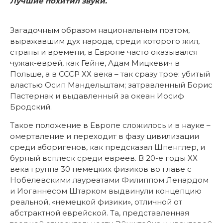
Лучшие похитил звуки.
Загадочным образом национальным поэтом,
выражавшим дух народа, среди которого жил,
страны и времени, в Европе часто оказывался
чужак-еврей, как Гейне, Адам Мицкевич в
Польше, а в СССР ХХ века – так сразу трое: убитый
властью Осип Мандельштам; затравленный Борис
Пастернак и выдавленный за океан Иосиф
Бродский.
Такое положение в Европе сложилось и в науке –
омертвление и переходит в фазу цивилизации
среди аборигенов, как предсказал Шпенглер, и
бурный всплеск среди евреев. В 20-е годы ХХ
века группа 30 немецких физиков во главе с
Нобелевскими лауреатами Филиппом Ленардом
и Иоганнесом Штарком выдвинули концепцию
реальной, «немецкой физики», отличной от
абстрактной еврейской. Та, представленная