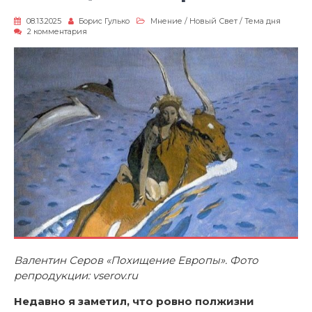
08.13.2025
Борис Гулько
Мнение
/
Новый Свет
/
Тема дня
к
2 комментария
записи
Похищение
Европы
Валентин Серов «Похищение Европы». Фото
репродукции:
vserov.ru
Недавно я заметил, что ровно полжизни