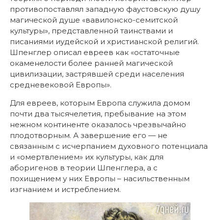
противопоставлял западную фаустовскую душу
магической душе «вавилонско-семитской
культуры», представленной таинствами и
писаниями иудейской и христианской религий.
Шпенглер описал евреев как «остаточные
окаменелости более ранней магической
цивилизации, застрявшей среди населения
средневековой Европы».
Для евреев, которым Европа служила домом
почти два тысячелетия, пребывание на этом
нежном континенте оказалось чрезвычайно
плодотворным. А завершение его — не
связанным с исчерпанием духовного потенциала
и «омертвлением» их культуры, как для
аборигенов в теории Шпенглера, а с
похищением у них Европы – насильственным
изгнанием и истреблением.