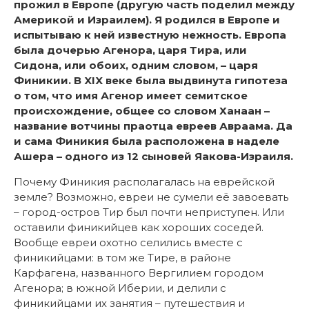
прожил в Европе (другую часть поделил между
Америкой и Израилем). Я родился в Европе и
испытываю к ней известную нежность. Европа
была дочерью Агенора, царя Тира, или
Сидона, или обоих, одним словом, – царя
Финикии. В XIX веке была выдвинута гипотеза
о том, что имя Агенор имеет семитское
происхождение, общее со словом Ханаан –
название вотчины праотца евреев Авраама. Да
и сама Финикия была расположена в наделе
Ашера – одного из 12 сыновей Яакова-Израиля.
Почему Финикия располагалась на еврейской
земле? Возможно, евреи не сумели её завоевать
– город-остров Тир был почти неприступен. Или
оставили финикийцев как хороших соседей.
Вообще евреи охотно селились вместе с
финикийцами: в том же Тире, в районе
Карфагена, названного Вергилием городом
Агенора; в южной Иберии, и делили с
финикийцами их занятия – путешествия и