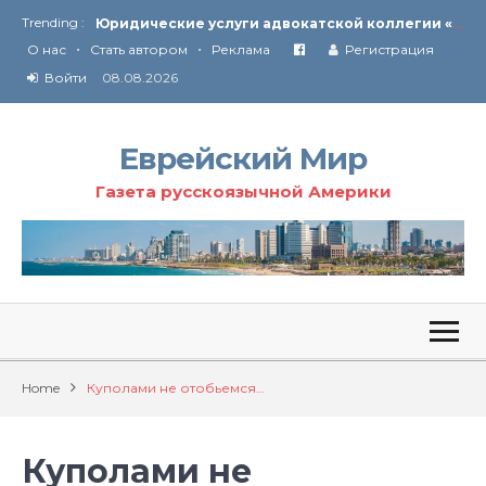
Ю
ридические услуги адвокатской коллегии «Эли Гервиц»: полное сопровождение на всех этапах
Trending :
•
•
От Ирана до Ливана и Газы
О нас
Стать автором
Реклама
Регистрация
Войти
08.08.2026
Еврейский Мир
Газета русскоязычной Америки
Home
Куполами не отобьемся…
Куполами не