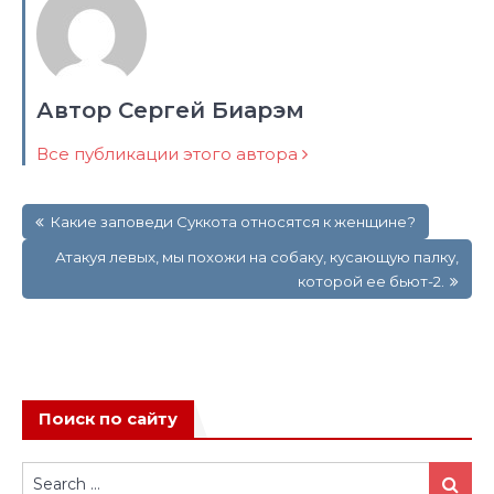
Автор Сергей Биарэм
Все публикации этого автора
Навигация
Какие заповеди Суккота относятся к женщине?
по
записям
Атакуя левых, мы похожи на собаку, кусающую палку,
которой ее бьют-2.
Поиск по сайту
Search
Search