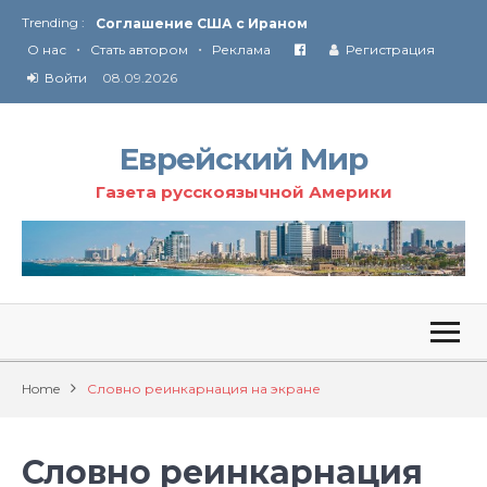
Trending :
Соглашение США с Ираном
•
•
Технология Революции в Иране
О нас
Стать автором
Реклама
Регистрация
Войти
08.09.2026
От Ирана до Ливана и Газы
Еврейский Мир
Газета русскоязычной Америки
Home
Словно реинкарнация на экране
Словно реинкарнация