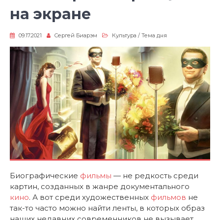
на экране
09.17.2021
Сергей Биарэм
Культура
/
Тема дня
Биографические
фильмы
— не редкость среди
картин, созданных в жанре документального
кино
. А вот среди художественных
фильмов
не
так-то часто можно найти ленты, в которых образ
наших недавних современников не вызывает