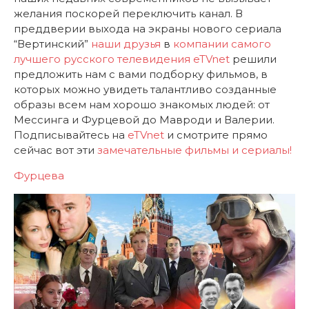
желания поскорей переключить канал. В
преддверии выхода на экраны нового сериала
“Вертинский”
наши друзья
в
компании самого
лучшего русского телевидения
eTVnet
решили
предложить нам с вами подборку фильмов, в
которых можно увидеть талантливо созданные
образы всем нам хорошо знакомых людей: от
Мессинга и Фурцевой до Мавроди и Валерии.
Подписывайтесь на
eTVnet
и смотрите прямо
сейчас вот эти
замечательные фильмы и сериалы!
Фурцева