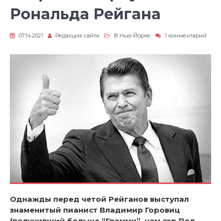
Рональда Рейгана
07.14.2021
Редакция сайта
В Нью-Йорке
1 комментарий
к
записи
Секреты
остроумия
Рональда
Рейгана
Однажды перед четой Рейганов выступал
знаменитый пианист Владимир Горовиц
(получивший больше “Грэмми”, чем сэр Пол