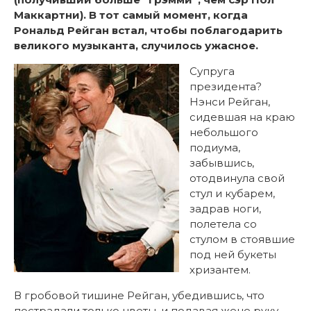
Маккартни). В тот самый момент, когда
Рональд Рейган встал, чтобы поблагодарить
великого музыканта, случилось ужасное.
Супруга
президента?
Нэнси Рейган,
сидевшая на краю
небольшого
подиума,
забывшись,
отодвинула свой
стул и кубарем,
задрав ноги,
полетела со
стулом в стоявшие
под ней букеты
хризантем.
В гробовой тишине Рейган, убедившись, что
пострадали только цветы, и подавая жене руку,