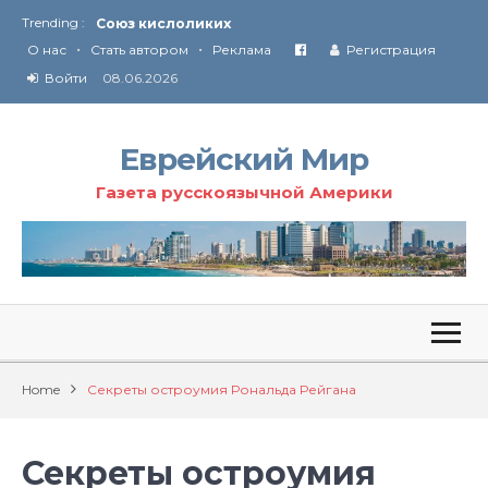
Trending :
Соглашение США с Ираном
•
•
Технология Революции в Иране
О нас
Стать автором
Реклама
Регистрация
Войти
08.06.2026
От Ирана до Ливана и Газы
Еврейский Мир
Газета русскоязычной Америки
Home
Секреты остроумия Рональда Рейгана
Секреты остроумия