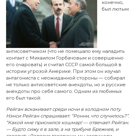
конечно,
был лютым
антисоветчиком (что не помешало ему наладить
контакт с Михаилом Горбачовым и совершенно
его очаровать) и считал СССР самой большой в
истории угрозой Америке. При этом он изучал
антагониста с неожиданной стороны — собирал
не только антисоветские анекдоты, но и русские
анекдоты про себя самого. Одним из любимых
его был такой:
Рейган вскакивает среди ночи в холодном поту.
Нэнси Рейган спрашивает: “Ронни, что случилось?”.
“Какой мне приснился кошмар! — отвечает Рейган.
— Будто сижу я в зале, а на трибуне Брежнев, и
говорит: «Дорогие товарищи, мы заслушали