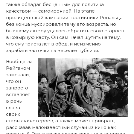
также обладал бесценным для политика
качеством — самоиронией. На этапе
президентской кампании противники Рональда
без конца муссировали тему его возраста, но
бывшему актеру удалось обратить свою старость
в козырную карту. Он сам начал шутить на тему,
что ему триста лет в обед, и неизменно
зарабатывал очки на веселье публики.
Вообще, за
Рейганом
замечали,
что он
запросто
вставляет
в речь
слова
своих
старых киногероев, а также может приврать,
рассказав малоизвестный случай из кино как
реальный. Это, а также использование анекдотов,