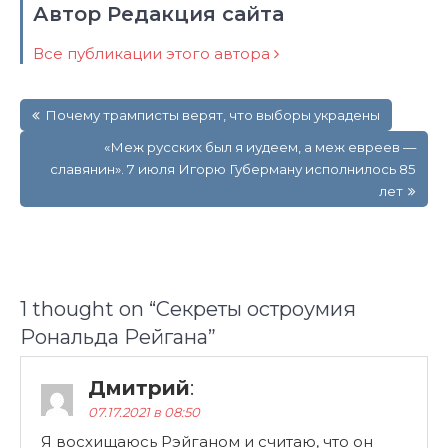
Автор Редакция сайта
Все публикации этого автора
Навигация
Почему трамписты верят, что выборы украдены
по
записям
«Меж русских был я иудеем, а меж евреев —
славянин». 7 июля Игорю Губерману исполнилось 85
лет
1 thought on “
Секреты остроумия
Рональда Рейгана
”
Дмитрий
:
07.17.2021 в 08:50
Я восхищаюсь Рэйганом и считаю, что он