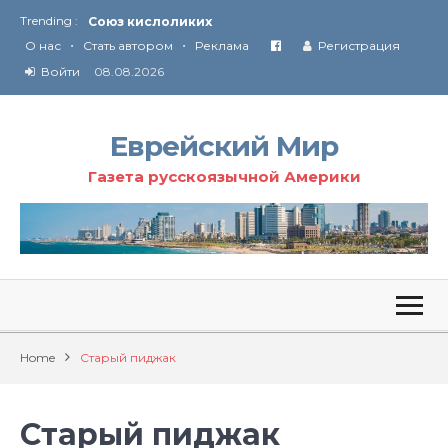
Союз кислоликих
Trending :
Соглашение США с Ираном
•
•
О нас
Стать автором
Реклама
Регистрация
Технология Революции в Иране
Войти
08.08.2026
От Ирана до Ливана и Газы
Еврейский Мир
Газета русскоязычной Америки
Home
Старый пиджак
Старый пиджак