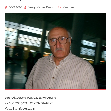
10.02.2020
Меир Марат Левин
Мнение
Не образумлюсь, виноват!
И чувствую, не понимаю…
А.С. Грибоедов