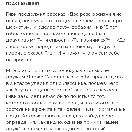
подсказывает.
Гиви продолжил рассказ: «Два раза в жизни я не
понял, почему я что-то сделал. Зачем соврал про
шахматы»… и, сделав паузу, добавил: «и в 15 лет
избил одного парня. Хотя никогда не был
драчливым». Тут я спросил: «Ты извинился?» — «Да,
я все время перед ним извиняюсь», — вдруг с
горечью сказал Гиви. И я понял, что он сам себе
не простил.
Мне стало понятным, почему мы столько лет
дружим. Я тоже 67 лет не могу себе простить, что
в 3 классе ударил одноклассника, посмевшего
улыбнуться в день смерти Сталина. Но неужели
Гиви за 60 лет нельзя было понять, что тот,
которого побили, сам виноват, и что Гиви был в
состоянии аффекта и так далее..? Как нормальные
люди. Которые рано или поздно найдут себе
оправдания. Как видно, одна из причин нашей
дружбы в том, что у нас один Б-г, который