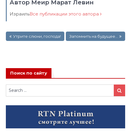
Автор Меир Марат Левин
Израиль
Все публикации этого автора
Навигация
Утрите слюни, господа!
Запомнить на будущее…
по
записям
Поиск по сайту
Search
Search
for: