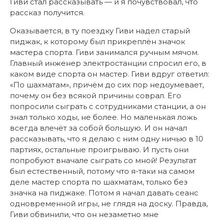
Гиви стал рассказывать — и я почувствовал, что
рассказ получится.
Оказывается, в ту поездку Гиви надел старый
пиджак, к которому был прикреплён значок
мастера спорта. Гиви занимался ручным мячом.
Главный инженер электростанции спросил его, в
каком виде спорта он мастер. Гиви вдруг ответил:
«По шахматам», причём до сих пор недоумевает,
почему он без всякой причины соврал. Его
попросили сыграть с сотрудниками станции, а он
знал только ходы, не более. Но маленькая ложь
всегда влечёт за собой большую. И он начал
рассказывать, что я делаю с ним одну ничью в 10
партиях, остальные проигрываю. И пусть они
попробуют вначале сыграть со мной! Результат
был естественный, потому что я-таки на самом
деле мастер спорта по шахматам, только без
значка на пиджаке. Потом я начал давать сеанс
одновременной игры, не глядя на доску. Правда,
Гиви обвинили, что он незаметно мне