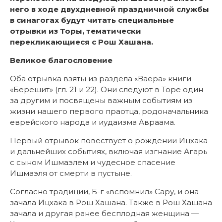
него в ходе двухдневной праздничной службы
в синагогах будут читать специальные
отрывки из Торы, тематически
перекликающиеся с Рош
Хашана.
Великое благословение
Оба отрывка взяты из раздела «Ваера» книги
«Берешит» (гл. 21 и 22). Они следуют в Торе один
за другим и посвящены важным событиям из
жизни нашего первого праотца, родоначальника
еврейского народа и иудаизма Авраама.
Первый отрывок повествует о рождении Ицхака
и дальнейших событиях, включая изгнание Агарь
с сыном Ишмаэлем и чудесное спасение
Ишмаэля от смерти в пустыне.
Согласно традиции, Б-г «вспомнил» Сару, и она
зачала Ицхака в Рош Хашана. Также в Рош Хашана
зачала и другая ранее бесплодная женщина —