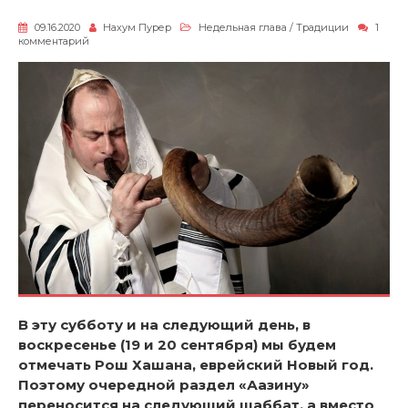
09.16.2020
Нахум Пурер
Недельная глава
/
Традиции
1
к
комментарий
записи
Рош
Хашана
В эту субботу и на следующий день, в
воскресенье (19 и 20 сентября) мы будем
отмечать Рош
Хашана
, еврейский Новый год.
Поэтому очередной раздел «Аазину»
переносится на следующий шаббат, а вместо