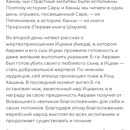
Ханна, чьи страстные молитвы были исполнены.
Поэтому истории Сары и Ханны мы читаем в один
день: отрывок, посвященный Саре, — из
Пятикнижия, а историю Ханны — из книги
Пророков (Первая книга Шмуэля).
Во второй день читают рассказ о
жертвоприношении Ицхака (Акеда), в котором
Авраам и его сын Ицхак проявили готовность и
даже желание выполнить указание Б-га: Авраам
был готов убить своего любимого сына, а Ицхак —
стать добровольной жертвой. По мнению
мудрецов, сей эпизод произошел тоже в Рош
Хашана. В последний момент ангел Б-га
остановил нож, занесенный над Ицхаком, и в
награду за свою преданность Авраам получил от
Всевышнего «великое благословение» для себя и
своих потомков. Благодаря этому благословению
еврейский народ выстоял во всех испытаниях и
продолжает существовать и поныне.