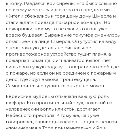
кнопку. Раздался вой сирены. Его было слышно
по всему местечку и даже за его пределами.
Жители сбежались к горящему дому Шмерла и
стали ждать приезда пожарной команды. Но
пожарники почему-то не ехали, а огонь уже
вовсю бушевал. Выражение триумфа сменилось
отчаянием на лице Шмерла. Он упустил из виду
очень важную деталь: не сигнальное
противопожарное устройство тушит пламя, а
пожарная команда. Сигнализатор выполняет
лишь свою узкую задачу — оперативно сообщает
о пожаре, но если он не соединен с пожарным
депо, где ждут вызова, грош ему цена.
Самостоятельно тушить огонь он не может.
Еврейские мудрецы отмечали важную роль
шофара. Его пронзительный звук, похожий на
человеческий вопль или стон, достигает
Небесного престола. К тому же, как уже
говорилось, заповедь шофара — единственная
упоминаемая в Торе применительно к Рош