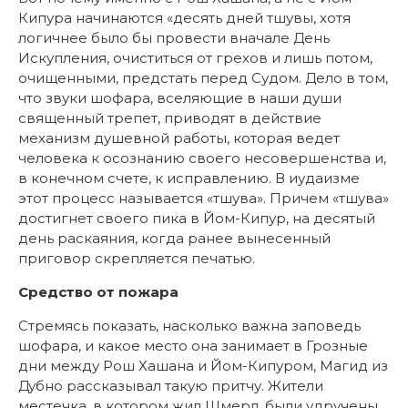
Кипура начинаются «десять дней тшувы, хотя
логичнее было бы провести вначале День
Искупления, очиститься от грехов и лишь потом,
очищенными, предстать перед Судом. Дело в том,
что звуки шофара, вселяющие в наши души
священный трепет, приводят в действие
механизм душевной работы, которая ведет
человека к осознанию своего несовершенства и,
в конечном счете, к исправлению. В иудаизме
этот процесс называется «тшува». Причем «тшува»
достигнет своего пика в Йом-Кипур, на десятый
день раскаяния, когда ранее вынесенный
приговор скрепляется печатью.
Средство от пожара
Стремясь показать, насколько важна заповедь
шофара, и какое место она занимает в Грозные
дни между Рош Хашана и Йом-Кипуром, Магид из
Дубно рассказывал такую притчу. Жители
местечка, в котором жил Шмерл, были удручены