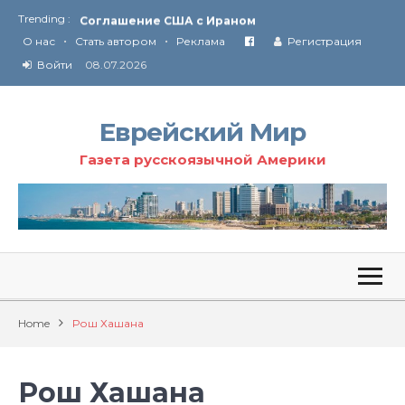
Trending :
Соглашение США с Ираном
•
•
Технология Революции в Иране
О нас
Стать автором
Реклама
Регистрация
Войти
08.07.2026
От Ирана до Ливана и Газы
Еврейский Мир
Газета русскоязычной Америки
Home
Рош Хашана
Рош Хашана