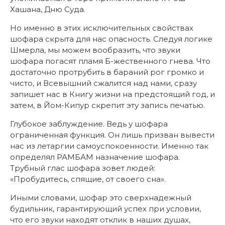
Хашана, Дню Суда.
Но именно в этих исключительных свойствах
шофара скрыта для нас опасность. Следуя логике
Шмерла, мы можем вообразить, что звуки
шофара погасят пламя Б-жественного гнева. Что
достаточно протрубить в бараний рог громко и
чисто, и Всевышний сжалится над нами, сразу
запишет нас в Книгу жизни на предстоящий год, и
затем, в Йом-Кипур скрепит эту запись печатью.
Глубокое заблуждение. Ведь у шофара
ограниченная функция. Он лишь призван вывести
нас из летаргии самоуспокоенности. Именно так
определял РАМБАМ назначение шофара.
Трубный глас шофара зовет людей:
«Пробудитесь, спящие, от своего сна».
Иными словами, шофар это сверхнадежный
будильник, гарантирующий успех при условии,
что его звуки находят отклик в наших душах,