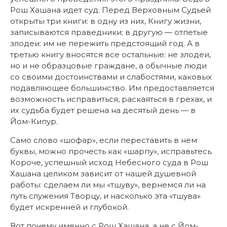
Рош Хашана идет суд. Перед Верховным Судьей
открыты три книги: в одну из них, Книгу жизни,
записываются праведники; в другую — отпетые
злодеи: им не пережить предстоящий год. А в
третью книгу вносятся все остальные: не злодеи,
но и не образцовые граждане, а обычные люди
со своими достоинствами и слабостями, каковых
подавляющее большинство. Им предоставляется
возможность исправиться, раскаяться в грехах, и
их судьба будет решена на десятый день — в
Йом-Кипур.
Само слово «шофар», если переставить в нем
буквы, можно прочесть как «шарпу», исправьтесь.
Короче, успешный исход Небесного суда в Рош
Хашана целиком зависит от нашей душевной
работы: сделаем ли мы «тшуву», вернемся ли на
путь служения Творцу, и насколько эта «тшува»
будет искренней и глубокой.
Вот почему именно с Рош Хашана, а не с Йом-