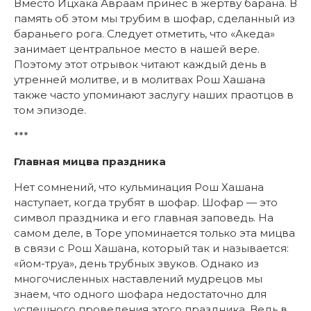
Вместо Ицхака Авраам принес в жертву барана. В
память об этом мы трубим в шофар, сделанный из
бараньего рога. Следует отметить, что «Акеда»
занимает центральное место в нашей вере.
Поэтому этот отрывок читают каждый день в
утренней молитве, и в молитвах Рош Хашана
также часто упоминают заслугу наших праотцов в
том эпизоде.
***
Главная мицва праздника
Нет сомнений, что кульминация Рош Хашана
наступает, когда трубят в шофар. Шофар — это
символ праздника и его главная заповедь. На
самом деле, в Торе упоминается только эта мицва
в связи с Рош Хашана, который так и называется:
«йом-труа», день трубных звуков. Однако из
многочисленных наставлений мудрецов мы
знаем, что одного шофара недостаточно для
успешного проведения этого праздника. Ведь в