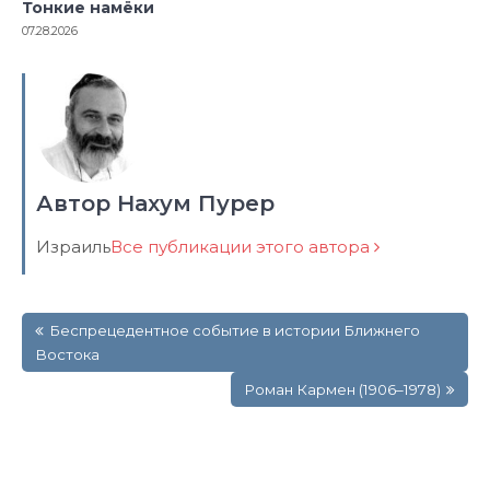
Тонкие намёки
07.28.2026
Автор Нахум Пурер
Израиль
Все публикации этого автора
Навигация
Беспрецедентное событие в истории Ближнего
по
Востока
записям
Роман Кармен (1906–1978)