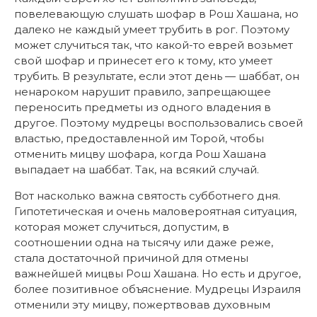
повелевающую слушать шофар в Рош Хашана, но
далеко не каждый умеет трубить в рог. Поэтому
может случиться так, что какой-то еврей возьмет
свой шофар и принесет его к тому, кто умеет
трубить. В результате, если этот день — шаббат, он
ненароком нарушит правило, запрещающее
переносить предметы из одного владения в
другое. Поэтому мудрецы воспользовались своей
властью, предоставленной им Торой, чтобы
отменить мицву шофара, когда Рош Хашана
выпадает на шаббат. Так, на всякий случай.
Вот насколько важна святость субботнего дня.
Гипотетическая и очень маловероятная ситуация,
которая может случиться, допустим, в
соотношении одна на тысячу или даже реже,
стала достаточной причиной для отмены
важнейшей мицвы Рош Хашана. Но есть и другое,
более позитивное объяснение. Мудрецы Израиля
отменили эту мицву, пожертвовав духовным