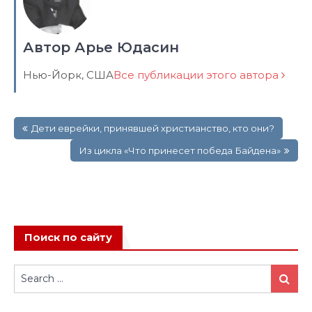
Автор Арье Юдасин
Нью-Йорк, США
Все публикации этого автора
Навигация
Дети еврейки, принявшей христианство, кто они?
по
записям
Из цикла «Что принесет победа Байдена»
Поиск по сайту
Search
Search
for: