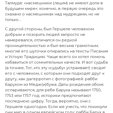
Талмуде: «насмешники (
лецим
) не имеют доли в
Будущем мире»; конечно, в первую очередь это
сказано о насмешниках над мудрецами, но не
только…
С другой стороны, был Гершеле человеком
добрым и позорить людей запросто не
намеревался, отличался он редкой
проницательностью и был весьма грамотным;
многие его шуточки опирались на тексты Писания
и Устную Традицию. Чаще всего он хотел помочь
избавиться от сомнительных качеств. И вот судьба
(а точнее, Тот, кто эту «судьбу» устраивает) сводит
его с человеком, с которым они подходят друг к
другу, как дагерротип с фотографией: рабби
Барухом из Медж(и)бужа. Даты рождения обоих
оспариваются, для ребе Баруха называют 1750,
1753 или 1757 год; историки предпочитают
последнюю цифру. Тогда, вероятно, они с
Гершеле одногодки. Если же учесть, что покинули
они мир в одном еврейском году: рабби Барух в