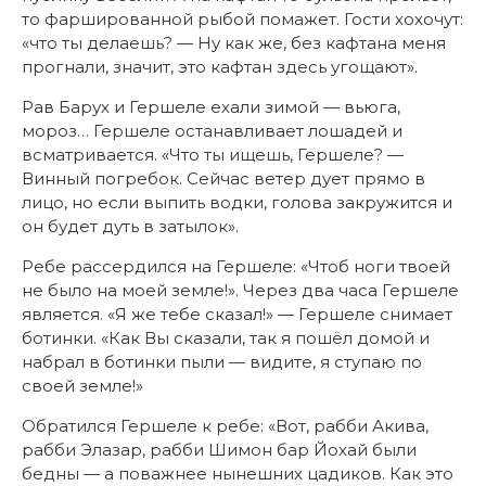
то фаршированной рыбой помажет. Гости хохочут:
«что ты делаешь? — Ну как же, без кафтана меня
прогнали, значит, это кафтан здесь угощают».
Рав Барух и Гершеле ехали зимой — вьюга,
мороз… Гершеле останавливает лошадей и
всматривается. «Что ты ищешь, Гершеле? —
Винный погребок. Сейчас ветер дует прямо в
лицо, но если выпить водки, голова закружится и
он будет дуть в затылок».
Ребе рассердился на Гершеле: «Чтоб ноги твоей
не было на моей земле!». Через два часа Гершеле
является. «Я же тебе сказал!» — Гершеле снимает
ботинки. «Как Вы сказали, так я пошёл домой и
набрал в ботинки пыли — видите, я ступаю по
своей земле!»
Обратился Гершеле к ребе: «Вот, рабби Акива,
рабби Элазар, рабби Шимон бар Йохай были
бедны — а поважнее нынешних цадиков. Как это