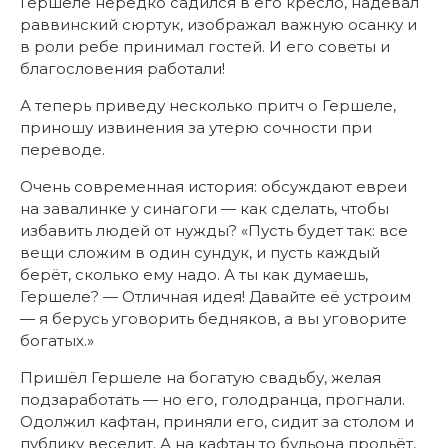
Гершеле нередко садился в его кресло, надевал
раввинский сюртук, изображал важную осанку и
в роли ребе принимал гостей. И его советы и
благословения работали!
А теперь приведу несколько притч о Гершеле,
приношу извинения за утерю сочности при
переводе.
Очень современная история: обсуждают евреи
на завалинке у синагоги — как сделать, чтобы
избавить людей от нужды? «Пусть будет так: все
вещи сложим в один сундук, и пусть каждый
берёт, сколько ему надо. А ты как думаешь,
Гершеле? — Отличная идея! Давайте её устроим
— я берусь уговорить бедняков, а вы уговорите
богатых.»
Пришёл Гершеле на богатую свадьбу, желая
подзаработать — но его, голодранца, прогнали.
Одолжил кафтан, приняли его, сидит за столом и
публику веселит. А на кафтан то бульона прольёт,