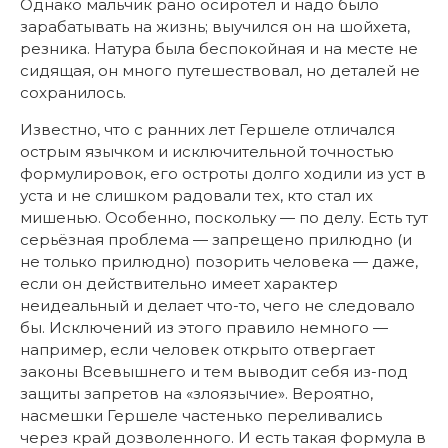
Однако мальчик рано осиротел и надо было
зарабатывать на жизнь; выучился он на шойхета,
резника. Натура была беспокойная и на месте не
сидящая, он много путешествовал, но деталей не
сохранилось.
Известно, что с ранних лет Гершеле отличался
острым язычком и исключительной точностью
формулировок, его остроты долго ходили из уст в
уста и не слишком радовали тех, кто стал их
мишенью. Особенно, поскольку — по делу. Есть тут
серьёзная проблема — запрещено прилюдно (и
не только прилюдно) позорить человека — даже,
если он действительно имеет характер
неидеальный и делает что-то, чего не следовало
бы. Исключений из этого правило немного —
например, если человек открыто отвергает
законы Всевышнего и тем выводит себя из-под
защиты запретов на «злоязычие». Вероятно,
насмешки Гершеле частенько переливались
через край дозволенного. И есть такая формула в