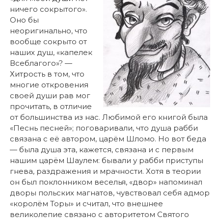
ничего сокрытого».
Оно бы
неоригинально, что
вообще сокрыто от
наших душ, «капелек
Всеблагого»? —
Хитрость в том, что
многие откровения
своей души рав мог
прочитать, в отличие
от большинства из нас. Любимой его книгой была
«Песнь песней»; поговаривали, что душа рабби
связана с её автором, царём Шломо. Но вот беда
— была душа эта, кажется, связана и с первым
нашим царём Шаулем: бывали у рабби приступы
гнева, раздражения и мрачности. Хотя в теории
он был поклонником веселья, «двор» напоминал
дворы польских магнатов, чувствовал себя адмор
«королём Торы» и считал, что внешнее
великолепие связано с авторитетом Святого