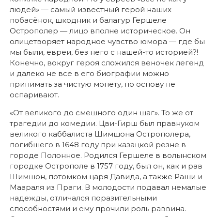
людей» — самый известный герой наших
побасёнок, шкодник и балагур Гершеле
Острополер — лицо вполне историческое. Он
олицетворяет народное чувство юмора — где бы
мы были, евреи, без него с нашей-то историей?!
Конечно, вокруг героя сложился веночек легенд
и далеко не всё в его биографии можно
принимать за чистую монету, но основу не
оспаривают.
«От великого до смешного один шаг». То же от
трагедии до комедии. Цви-Гирш был правнуком
великого каббалиста Шимшона Острополера,
погибшего в 1648 году при казацкой резне в
городе Полонное. Родился Гершеле в волынском
городке Острополе в 1757 году, был он, как и рав
Шимшон, потомком царя Давида, а также Раши и
Маараля из Праги. В молодости подавал немалые
надежды, отличался поразительными
способностями и ему прочили роль раввина.