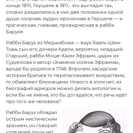
конце 1810, Гершеле в 1811,- это выглядит так,
словно разделились в них две половинки одной
души: озорная, мудро-ироничная в Гершеле — и
трагическая, гневная, провидческая в рабби
Барухе.
Рабби Барух из Меджибожа — внук Бааль-Шем-
Това, сын его дочери Адели, вероятно, младший.
Старший, рабби Моше-Хаим-Эфраим, цадик из
Судилкова и автор «Знамени колена Эфраима»,
вроде бы родился в 1748. Впрочем, хасидские
истории братьев то перетасовывают возрастами,
то объявляют близнецами. Нового в этом нет, из
биографий адморов можно делать антологии и,
если бы не имена, кто бы догадался, что речь идёт
про того же человека?
Рабби Барух обладал
острым мистическим
зрением, он говорил:
«для моей души нет