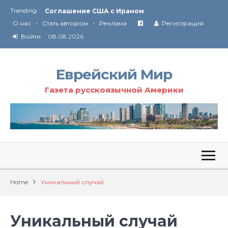
Trending :
Соглашение США с Ираном
•
•
Технология Революции в Иране
О нас
Стать автором
Реклама
Регистрация
Ю
ридические услуги адвокатской коллегии «Эли Гервиц»: полное сопровождение на всех этапах
Войти
08.08.2026
От Ирана до Ливана и Газы
Еврейский Мир
Газета русскоязычной Америки
Home
Уникальный случай
Уникальный случай