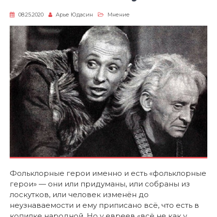
08.25.2020
Арье Юдасин
Мнение
Фольклорные герои именно и есть «фольклорные
герои» — они или придуманы, или собраны из
лоскутков, или человек изменён до
неузнаваемости и ему приписано всё, что есть в
копилке народной. Но у евреев «всё не как у