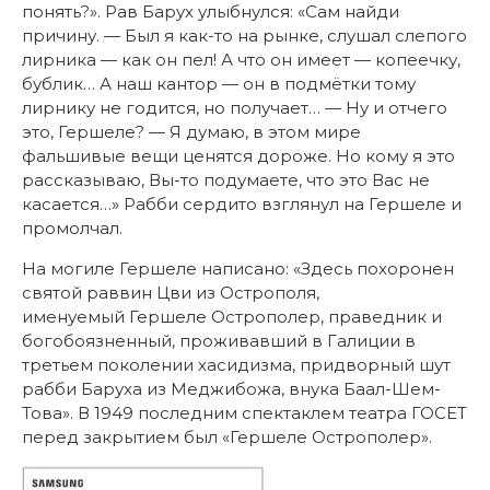
понять?». Рав Барух улыбнулся: «Сам найди
причину. — Был я как-то на рынке, слушал слепого
лирника — как он пел! А что он имеет — копеечку,
бублик… А наш кантор — он в подмётки тому
лирнику не годится, но получает… — Ну и отчего
это, Гершеле? — Я думаю, в этом мире
фальшивые вещи ценятся дороже. Но кому я это
рассказываю, Вы-то подумаете, что это Вас не
касается…» Рабби сердито взглянул на Гершеле и
промолчал.
На могиле Гершеле написано: «Здесь похоронен
святой раввин Цви из Острополя,
именуемый Гершеле Острополер, праведник и
богобоязненный, проживавший в Галиции в
третьем поколении хасидизма, придворный шут
рабби Баруха из Меджибожа, внука Баал-Шем-
Това». В 1949 последним спектаклем театра ГОСЕТ
перед закрытием был «Гершеле Острополер».