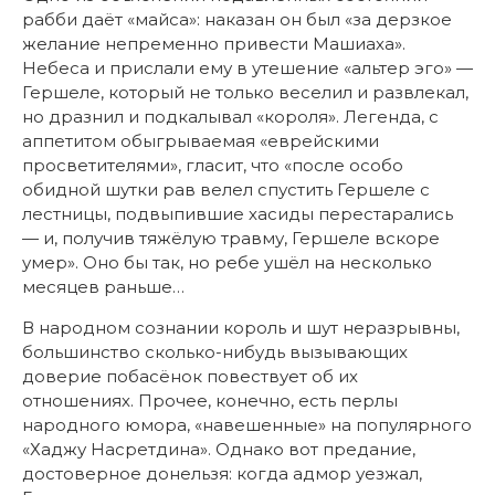
рабби даёт «майса»: наказан он был «за дерзкое
желание непременно привести Машиаха».
Небеса и прислали ему в утешение «альтер эго» —
Гершеле, который не только веселил и развлекал,
но дразнил и подкалывал «короля». Легенда, с
аппетитом обыгрываемая «еврейскими
просветителями», гласит, что «после особо
обидной шутки рав велел спустить Гершеле с
лестницы, подвыпившие хасиды перестарались
— и, получив тяжёлую травму, Гершеле вскоре
умер». Оно бы так, но ребе ушёл на несколько
месяцев раньше…
В народном сознании король и шут неразрывны,
большинство сколько-нибудь вызывающих
доверие побасёнок повествует об их
отношениях. Прочее, конечно, есть перлы
народного юмора, «навешенные» на популярного
«Хаджу Насретдина». Однако вот предание,
достоверное донельзя: когда адмор уезжал,