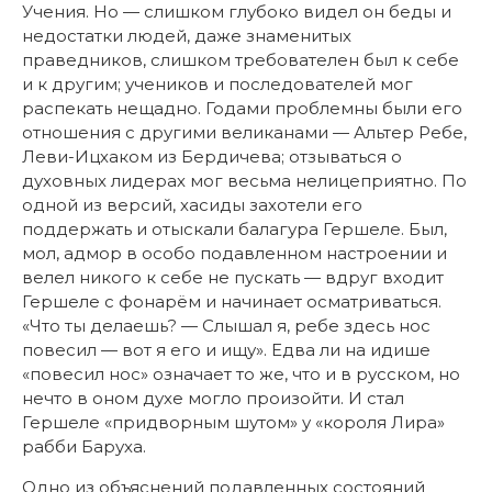
Учения. Но — слишком глубоко видел он беды и
недостатки людей, даже знаменитых
праведников, слишком требователен был к себе
и к другим; учеников и последователей мог
распекать нещадно. Годами проблемны были его
отношения с другими великанами — Альтер Ребе,
Леви-Ицхаком из Бердичева; отзываться о
духовных лидерах мог весьма нелицеприятно. По
одной из версий, хасиды захотели его
поддержать и отыскали балагура Гершеле. Был,
мол, адмор в особо подавленном настроении и
велел никого к себе не пускать — вдруг входит
Гершеле с фонарём и начинает осматриваться.
«Что ты делаешь? — Слышал я, ребе здесь нос
повесил — вот я его и ищу». Едва ли на идише
«повесил нос» означает то же, что и в русском, но
нечто в оном духе могло произойти. И стал
Гершеле «придворным шутом» у «короля Лира»
рабби Баруха.
Одно из объяснений подавленных состояний