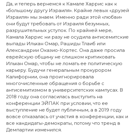
Да, и теперь вернемся к Камале Харрис как к
«большому другу Израиля». Крайне левых «друзей
Израиля» мы знаем. Именно ради этой «любви»
они будут требовать от Израиля безумных,
разрушительных уступок. По крайней мере,
Камала Харрис ни разу не осудила антисемитские
выпады Ильхан Омар, Рашиды Тлаиб или
Александрии Оказио-Кортес. Она даже просила
еврейскую общину не слишком критиковать
Ильхан Омар, чтобы не ломать ее политическую
карьеру. Будучи генеральным прокурором
Калифорнии, она проигнорировала
многочисленные обращения о борьбе с
антисемитизмом в университетских кампусах. В
2018 году она согласилась выступить на
конференции ЭЙПАК при условии, что ее
выступление не будет публичным, а в 2019 году
вовсе отказалась от участия в конференции, как и
все кандидаты-демократы, потому что тренд в
Демпартии изменился.