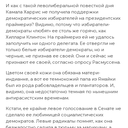
И как с такой леволиберальной повесткой дня
Камала Харрис не получила поддержки
демократических избирателей на президентских
праймериз? Видимо, потому что избиратели-
демократы «любят» ее столь же горячо, как
Хиллари Клинтон. На праймериз ей не удалось
заполучить ни одного делегата. Ее отвергли не
только белые избиратели-демократы, но и
черные, не признав ее своей. Они и сейчас не
признают ее своей, согласно опросу Расмуссена.
Цветом своей кожи она обязана матери-
индианке, а вот ее темнокожий папа из Ямайки
был из рода рабовладельцев и плантаторов. И,
видимо, она недостаточно темная по нынешним
антирасистским временам.
Кстати, ее крайне левое голосование в Сенате не
сделало ее любимицей социалистических
демократов. Левые радикалы помнят, как она
безжалостно садила в тюрьму за марихуану, а