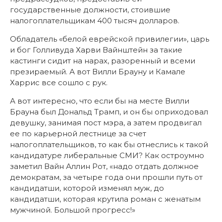
государственные должности, стоившие
налогоплательщикам 400 тысяч долларов.
Обладатель «белой еврейской привилегии», царь
и бог Голливуда Харви Вайнштейн за такие
кастинги сидит на нарах, разоренный и всеми
презираемый. А вот Вилли Брауну и Камале
Харрис все сошло с рук.
А вот интересно, что если бы на месте Вилли
Брауна был Дональд Трамп, и он бы оприходовал
девушку, занимая пост мэра, а затем продвигал
ее по карьерной лестнице за счет
налогоплательщиков, то как бы отнеслись к такой
кандидатуре либеральные СМИ? Как остроумно
заметил Вайн Аллин Рот, «надо отдать должное
демократам, за четыре года они прошли путь от
кандидатши, которой изменял муж, до
кандидатши, которая крутила роман с женатым
мужчиной. Большой прогресс!»