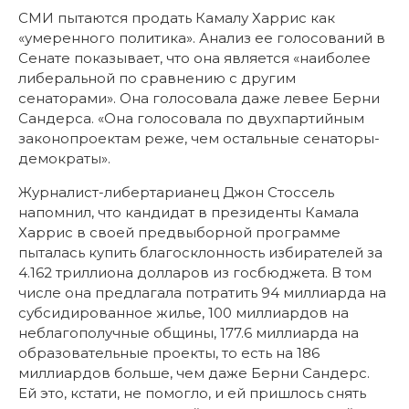
СМИ пытаются продать Камалу Харрис как
«умеренного политика». Анализ ее голосований в
Сенате показывает, что она является «наиболее
либеральной по сравнению с другим
сенаторами». Она голосовала даже левее Берни
Сандерса. «Она голосовала по двухпартийным
законопроектам реже, чем остальные сенаторы-
демократы».
Журналист-либертарианец Джон Стоссель
напомнил, что кандидат в президенты Камала
Харрис в своей предвыборной программе
пыталась купить благосклонность избирателей за
4.162 триллиона долларов из госбюджета. В том
числе она предлагала потратить 94 миллиарда на
субсидированное жилье, 100 миллиардов на
неблагополучные общины, 177.6 миллиарда на
образовательные проекты, то есть на 186
миллиардов больше, чем даже Берни Сандерс.
Ей это, кстати, не помогло, и ей пришлось снять