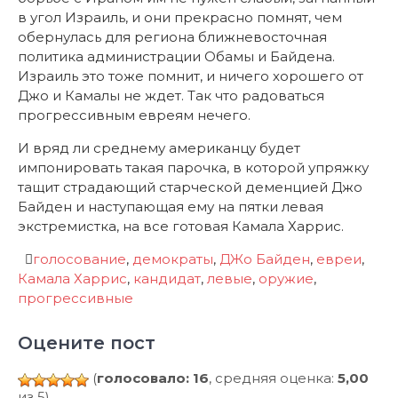
в угол Израиль, и они прекрасно помнят, чем
обернулась для региона ближневосточная
политика администрации Обамы и Байдена.
Израиль это тоже помнит, и ничего хорошего от
Джо и Камалы не ждет. Так что радоваться
прогрессивным евреям нечего.
И вряд ли среднему американцу будет
импонировать такая парочка, в которой упряжку
тащит страдающий старческой деменцией Джо
Байден и наступающая ему на пятки левая
экстремистка, на все готовая Камала Харрис.
голосование
,
демократы
,
ДЖо Байден
,
евреи
,
Камала Харрис
,
кандидат
,
левые
,
оружие
,
прогрессивные
Оцените пост
(
голосовало: 16
, средняя оценка:
5,00
из 5)