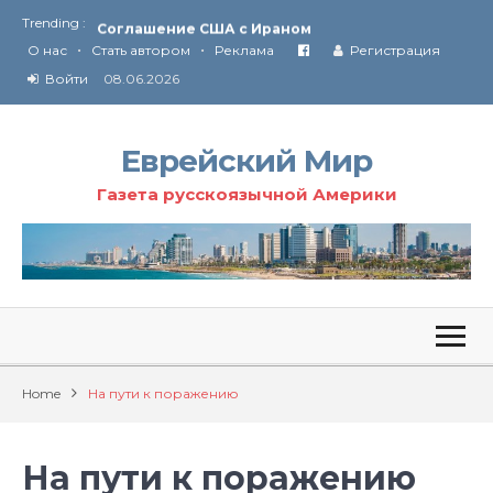
Trending :
Соглашение США с Ираном
•
•
Технология Революции в Иране
О нас
Стать автором
Реклама
Регистрация
Войти
08.06.2026
От Ирана до Ливана и Газы
Еврейский Мир
Газета русскоязычной Америки
Home
На пути к поражению
На пути к поражению