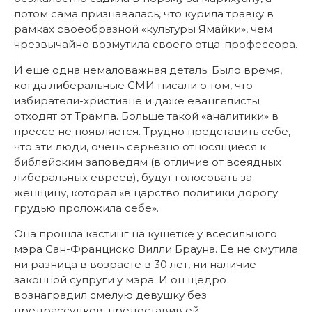
потом сама признавалась, что курила травку в
рамках своеобразной «культуры Ямайки», чем
чрезвычайно возмутила своего отца-профессора.
И еще одна немаловажная деталь. Было время,
когда либеральные СМИ писали о том, что
избиратели-христиане и даже евангелисты
отходят от Трампа. Больше такой «аналитики» в
прессе не появляется. Трудно представить себе,
что эти люди, очень серьезно относящиеся к
библейским заповедям (в отличие от всеядных
либеральных евреев), будут голосовать за
женщину, которая «в царство политики дорогу
грудью проложила себе».
Она прошла кастинг на кушетке у всесильного
мэра Сан-Франциско Вилли Брауна. Ее не смутила
ни разница в возрасте в 30 лет, ни наличие
законной супруги у мэра. И он щедро
вознаградил смелую девушку без
предрассудков, предоставив ей