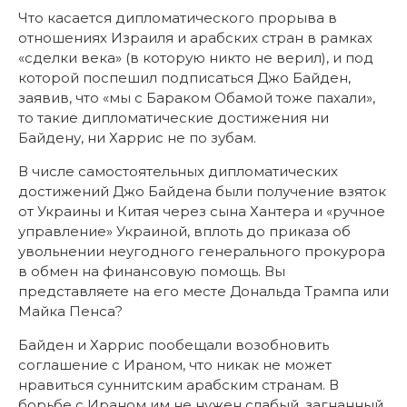
Что касается дипломатического прорыва в
отношениях Израиля и арабских стран в рамках
«сделки века» (в которую никто не верил), и под
которой поспешил подписаться Джо Байден,
заявив, что «мы с Бараком Обамой тоже пахали»,
то такие дипломатические достижения ни
Байдену, ни Харрис не по зубам.
В числе самостоятельных дипломатических
достижений Джо Байдена были получение взяток
от Украины и Китая через сына Хантера и «ручное
управление» Украиной, вплоть до приказа об
увольнении неугодного генерального прокурора
в обмен на финансовую помощь. Вы
представляете на его месте Дональда Трампа или
Майка Пенса?
Байден и Харрис пообещали возобновить
соглашение с Ираном, что никак не может
нравиться суннитским арабским странам. В
борьбе с Ираном им не нужен слабый, загнанный