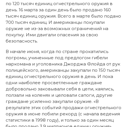
по 120 тысяч единиц огнестрельного оружия в
день. 16 марта за один день было продано 160
тысяч единиц оружия. Всего в марте было подано
700 тысяч единиц. И американцы покупали
оружие не из-за возможных ограничений на
покупку. Ими двигали опасения за свою
безопасность.
В начале июня, когда по стране прокатились
погромы, учиненные под предлогом гибели
наркомана и уголовника Джорджа Флойда от рук
полицейского, американцы закупали по 150 тысяч
единиц огнестрельного оружия в день. И пока
одни наиболее просветленные граждане
добровольно заковывали себя в цепи, каялись,
ползали на коленях и целовали сапоги, другие
граждане усиленно закупали оружие. «В
результате этих событий продажи огнестрельного
оружия в июне побили рекорд (с начала ведения
статистики в 1998 году), и только за один месяц
было продано 3,9 миллионов единиц оружия»,