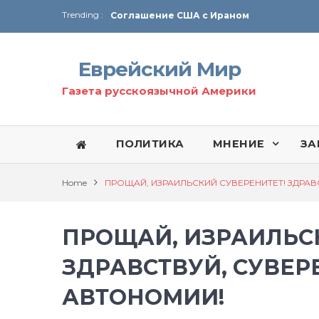
Trending :
Соглашение США с Ираном
Технология Революции в Иране
Еврейский Мир
От Ирана до Ливана и Газы
Газета русскоязычной Америки
ПОЛИТИКА
МНЕНИЕ
ЗА
Home
ПРОЩАЙ, ИЗРАИЛЬСКИЙ СУВЕРЕНИТЕТ! ЗДРА
ПРОЩАЙ, ИЗРАИЛЬС
ЗДРАВСТВУЙ, СУВЕР
АВТОНОМИИ!