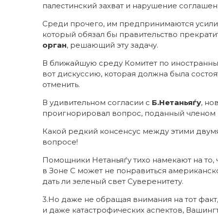
палестинский захват и нарушение соглашен
Среди прочего, им предпринимаются усилия
который обязал бы правительство прекрати
орган
, решающий эту задачу.
В ближайшую среду Комитет по иностранным
вот дискуссию, которая должна была состоя
отменить.
В удивительном согласии с
Б.Нетаньяѓу
, н
проигнорировал вопрос, поданный членом К
Какой редкий консенсус между этими дву
вопросе!
Помощники Нетаньяѓу тихо намекают на то,
в Зоне С может не понравиться американск
дать ли зеленый свет Суверенитету.
3.Но даже не обращая внимания на тот факт
и даже катастрофических аспектов, Вашинг