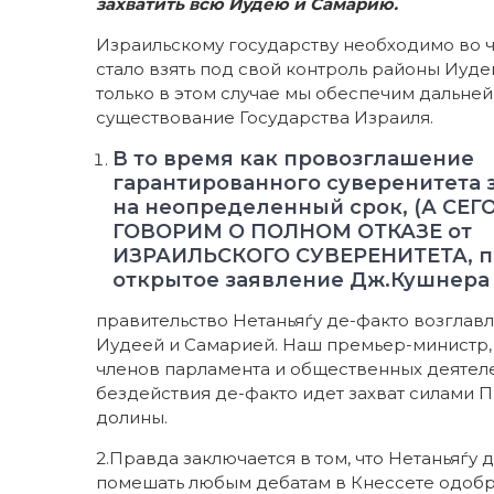
захватить всю Иудею и Самарию.
Израильскому государству необходимо во ч
стало взять под свой контроль районы Иуде
только в этом случае мы обеспечим дальне
существование Государства Израиля.
В то время как провозглашение
гарантированного суверенитета 
на неопределенный срок, (А СЕ
ГОВОРИМ О ПОЛНОМ ОТКАЗЕ от
ИЗРАИЛЬСКОГО СУВЕРЕНИТЕТА, по 
открытое заявление Дж.Кушнера и 
правительство Нетаньяѓу де-факто возглав
Иудеей и Самарией. Наш премьер-министр,
членов парламента и общественных деятеле
бездействия де-факто идет захват силами 
долины.
2.Правда заключается в том, что Нетаньяѓу
помешать любым дебатам в Кнессете одобр