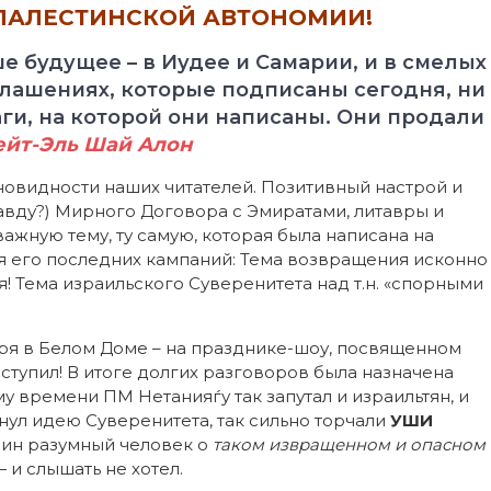
 ПАЛЕСТИНСКОЙ АВТОНОМИИ!
е будущее – в Иудее и Самарии, и в смелых
глашениях, которые подписаны сегодня, ни
аги, на которой они написаны. Они продали
ейт-Эль Шай Алон
новидности наших читателей. Позитивный настрой и
вду?) Мирного Договора с Эмиратами, литавры и
жную тему, ту самую, которая была написана на
я его последних кампаний: Тема возвращения исконно
 Тема израильского Суверенитета над т.н. «спорными
ря в Белом Доме – на празднике-шоу, посвященном
аступил! В итоге долгих разговоров была назначена
му времени ПМ Нетанияѓу так запутал и израильтян, и
рнул идею Суверенитета, так сильно торчали
УШИ
один разумный человек о
таком
извращенном и опасном
 и слышать не хотел.