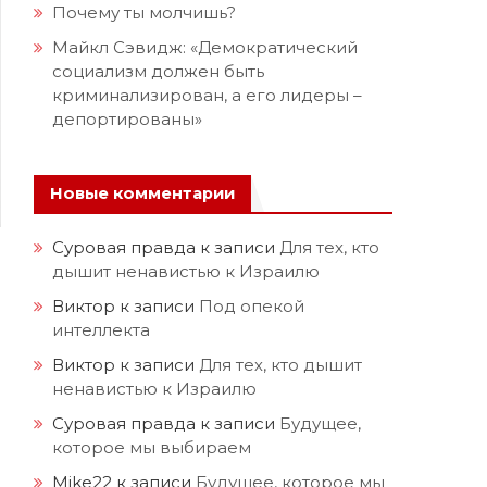
Почему ты молчишь?
Майкл Сэвидж: «Демократический
социализм должен быть
криминализирован, а его лидеры –
депортированы»
Новые комментарии
Суровая правда
к записи
Для тех, кто
дышит ненавистью к Израилю
Виктор
к записи
Под опекой
д
интеллекта
Виктор
к записи
Для тех, кто дышит
ненавистью к Израилю
Суровая правда
к записи
Будущее,
которое мы выбираем
Mike22
к записи
Будущее, которое мы