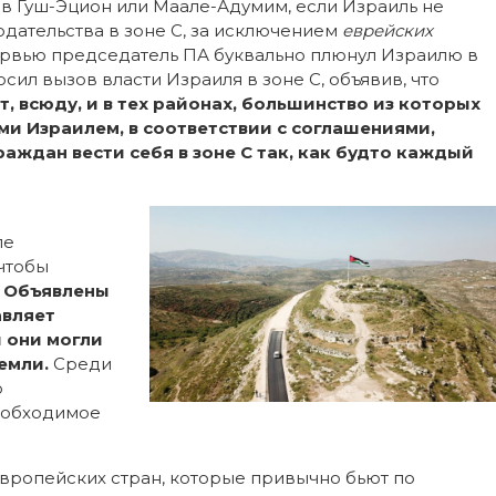
в Гуш-Эцион или Маале-Адумим, если Израиль не
дательства в зоне C, за исключением
еврейских
рвью председатель ПА буквально плюнул Израилю в
и Израиля в зоне С, объявив, что
т, всюду, и в тех районах, большинство из которых
и Израилем, в соответствии с соглашениями,
аждан вести себя в зоне С так, как будто каждый
пе
 чтобы
.
Объявлены
авляет
 они могли
емли.
Среди
о
необходимое
вропейских стран, которые привычно бьют по