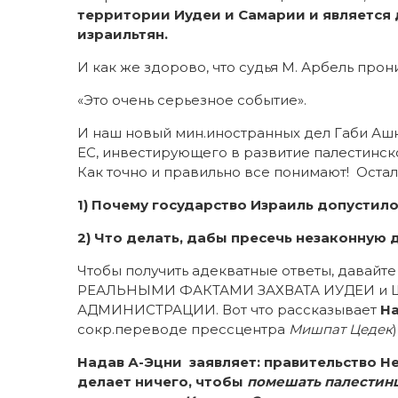
территории Иудеи и Самарии и является 
израильтян.
И как же здорово, что судья М. Арбель прони
«Это очень серьезное событие».
И наш новый мин.иностранных дел Габи Ашк
ЕС, инвестирующего в развитие палестинско
Как точно и правильно все понимают! Остал
1) Почему государство Израиль допустил
2) Что делать, дабы пресечь незаконную
Чтобы получить адекватные ответы, давайт
РЕАЛЬНЫМИ ФАКТАМИ ЗАХВАТА ИУДЕИ 
АДМИНИСТРАЦИИ. Вот что рассказывает
На
сокр.переводе прессцентра
Мишпат Цедек
)
Надав А-Эцни
заявляет: правительство Не
делает ничего, чтобы
помешать палестин