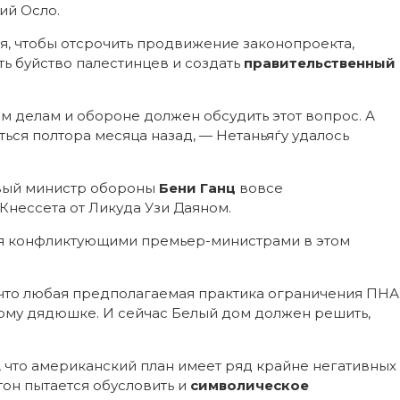
ий Осло.
, чтобы отсрочить продвижение законопроекта,
ть буйство палестинцев и создать
правительственный
 делам и обороне должен обсудить этот вопрос. А
ться полтора месяца назад, — Нетаньяѓу удалось
овый министр обороны
Бени Ганц
вовсе
нессета от Ликуда Узи Даяном.
мя конфликтующими премьер-министрами в этом
 что любая предполагаемая практика ограничения ПНА
ому дядюшке. И сейчас Белый дом должен решить,
, что американский план имеет ряд крайне негативных
тон пытается обусловить и
символическое