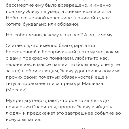
бессмертие ему было возвращено, и именно
поэтому Элияу не умер, а живым вознесся на
Небо в огненной колеснице (понимайте, как
хотите: буквально или образно).
Но, собственно, к чему я это все? А вот к чему.
Считается, что именно благодаря этой
бесконечной и беспричинной (потому что, как мы
с вами прекрасно понимаем, любить-то нас,
человеков, в массе нашей, по большому счету не
за что) любви к людям, Элияу удостоился помимо
прочих своих почетных обязанностей еще и
титула провозвестника прихода Машиаха
(Мессии).
Мудрецы утверждают, что ровно за день до
появления Спасителя, пророк Элияу выйдет к
людям и предскажет это завтрашнее событие во
всеуслышание.