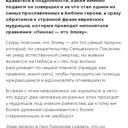
вдаваться в подробности, какие именно
подвиги он совершил и за что стал одним из
самых прославленных в Библии героев, а сразу
обратимся к странной фразе еврейских
мудрецов, которые проводят непонятное
сравнение: «Пинхас — это Элияу».
Сразу поясним, что Элияу — это тот самый пророк,
который, по свидетельству Священного Писания,
не умер естественной смертью, но живым
вознесся на Небеса и с тех пор вольно
разгуливает по нашей планете (правда, как
правило, инкогнито), чтобы приходить на помощь
нуждающимся и вдохновлять отчаявшихся.
В связи с этим невозможно не изумиться: а чего
это вдруг два человека из разных эпох проходят
у мудрецов под знаком равенства, да к тому же
более древний сравнивается с более
современным, а не наоборот.
Эдак можно и про Годунова сказать, что он