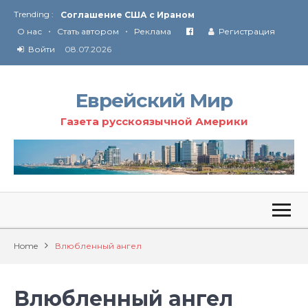
Trending :
Соглашение США с Ираном
•
•
Технология Революции в Иране
О нас
Стать автором
Реклама
Регистрация
Ю
ридические услуги адвокатской коллегии «Эли Гервиц»: полное сопровождение на всех этапах
Войти
08.07.2026
От Ирана до Ливана и Газы
Еврейский Мир
Газета русскоязычной Америки
Home
Влюбленный ангел
Влюбленный ангел