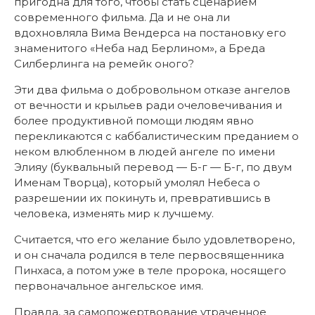
пригодна для того, чтобы стать сценарием
современного фильма. Да и не она ли
вдохновляла Вима Вендерса на постановку его
знаменитого «Неба над Берлином», а Бреда
Силберлинга на ремейк оного?
Эти два фильма о добровольном отказе ангелов
от вечности и крыльев ради очеловечивания и
более продуктивной помощи людям явно
перекликаются с каббалистическим преданием о
неком влюбленном в людей ангеле по имени
Элияу (буквальный перевод — Б-г — Б-г, по двум
Именам Творца), который умолял Небеса о
разрешении их покинуть и, превратившись в
человека, изменять мир к лучшему.
Считается, что его желание было удовлетворено,
и он сначала родился в теле первосвященника
Пинхаса, а потом уже в теле пророка, носящего
первоначальное ангельское имя.
Правда, за самопожертвование утраченное