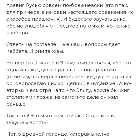
правил Русью совсем по-брежневски (это я так,
для примера, а не ради настоящего сравнения их
способов правления). И будет это звучать дико,
ибо не уподобляют предков потомкам, но только
наоборот.
Ответы на поставленные нами вопросы дает
Каббала. И они таковы.
Во-первых, Пинхас и Элияу тождествены, ибо это
одна и та же душа в разных реинкарнациях
(отметим, что вера в переселение душ — одна из
основополагающих концепций в иудаизме). А во-
вторых, несмотря на то, что Элияу, вроде бы, жил
столетиями позже, на самом-то деле он жил
раньше.
Так, стоп! Это мы о чем сейчас? О времени,
текущем вспять?
Нет, о древней легенде, которая вполне