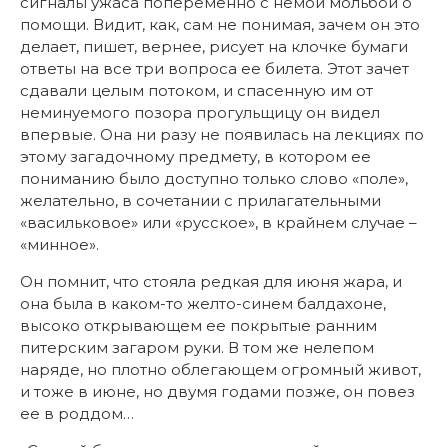
сигналы ужаса попеременно с немой мольбой о
помощи. Видит, как, сам не понимая, зачем он это
делает, пишет, вернее, рисует на клочке бумаги
ответы на все три вопроса ее билета. Этот зачет
сдавали целым потоком, и спасенную им от
неминуемого позора прогульщицу он видел
впервые. Она ни разу не появилась на лекциях по
этому загадочному предмету, в котором ее
пониманию было доступно только слово «поле»,
желательно, в сочетании с прилагательными
«васильковое» или «русское», в крайнем случае –
«минное».
Он помнит, что стояла редкая для июня жара, и
она была в каком-то желто-синем балдахоне,
высоко открывающем ее покрытые ранним
питерским загаром руки. В том же нелепом
наряде, но плотно облегающем огромный живот,
и тоже в июне, но двумя годами позже, он повез
ее в роддом…