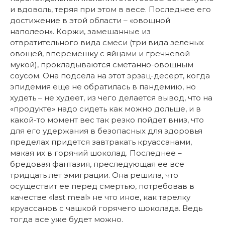
и вдоволь, теряя при этом в весе. Последнее его
достижение в этой области – «овощной
наполеон». Коржи, замешанные из
отвратительного вида смеси (три вида зеленых
овощей, вперемешку с яйцами и гречневой
мукой), прокладываются сметанно-овощным
соусом. Она подсела на этот эрзац-десерт, когда
эпидемия еще не обратилась в пандемию, но
худеть – не худеет, из чего делается вывод, что на
«продукте» надо сидеть как можно дольше, и в
какой-то момент вес так резко пойдет вниз, что
для его удержания в безопасных для здоровья
пределах придется завтракать круассанами,
макая их в горячий шоколад. Последнее –
бредовая фантазия, преследующая ее все
тридцать лет эмиграции. Она решила, что
осуществит ее перед смертью, потребовав в
качестве «last meal» не что иное, как тарелку
круассанов с чашкой горячего шоколада. Ведь
тогда все уже будет можно.