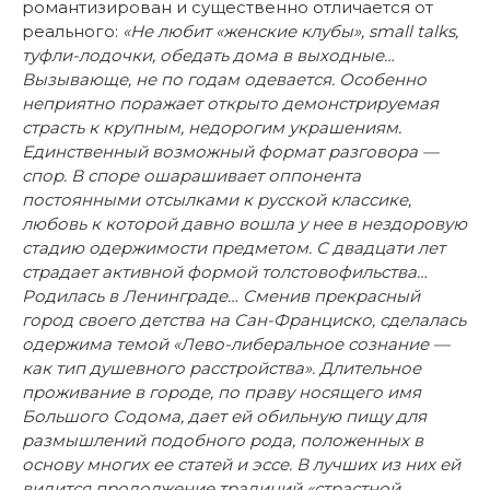
романтизирован и существенно отличается от
реального:
«Не любит «женские клубы», small talks,
туфли-лодочки, обедать дома в выходные…
Вызывающе, не по годам одевается. Особенно
неприятно поражает открыто демонстрируемая
страсть к крупным, недорогим украшениям.
Единственный возможный формат разговора —
спор. В споре ошарашивает оппонента
постоянными отсылками к русской классике,
любовь к которой давно вошла у нее в нездоровую
стадию одержимости предметом. С двадцати лет
страдает активной формой толстовофильства…
Родилась в Ленинграде… Сменив прекрасный
город своего детства на Сан-Франциско, сделалась
одержима темой «Лево-либеральное сознание —
как тип душевного расстройства». Длительное
проживание в городе, по праву носящего имя
Большого Содома, дает ей обильную пищу для
размышлений подобного рода, положенных в
основу многих ее статей и эссе.
В лучших из них ей
видится продолжение традиций «страстной