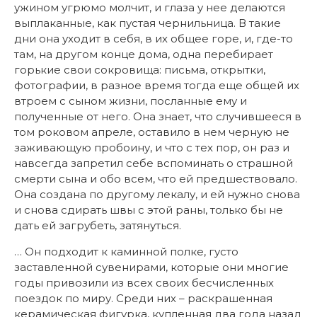
ужином угрюмо молчит, и глаза у нее делаются
выплаканные, как пустая чернильница. В такие
дни она уходит в себя, в их общее горе, и, где-то
там, на другом конце дома, одна перебирает
горькие свои сокровища: письма, открытки,
фотографии, в разное время тогда еще общей их
втроем с сыном жизни, посланные ему и
полученные от него. Она знает, что случившееся в
том роковом апреле, оставило в нем черную не
заживающую пробоину, и что с тех пор, он раз и
навсегда запретил себе вспоминать о страшной
смерти сына и обо всем, что ей предшествовало.
Она создана по другому лекалу, и ей нужно снова
и снова сдирать швы с этой раны, только бы не
дать ей загрубеть, затянуться.
… Он подходит к каминной полке, густо
заставленной сувенирами, которые они многие
годы привозили из всех своих бесчисленных
поездок по миру. Среди них – раскрашенная
керамическая фигурка, купленная два года назад