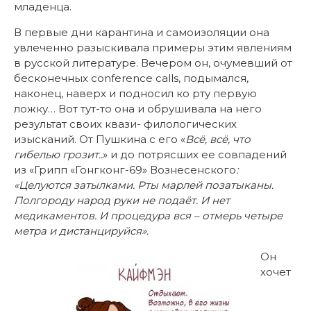
младенца.
В первые дни карантина и самоизоляции она
увлеченно разыскивала примеры этим явлениям
в русской литературе. Вечером он, очумевший от
бесконечных conference calls, подымался,
наконец, наверх и подносил ко рту первую
ложку… Вот тут-то она и обрушивала на него
результат своих квази- филологических
изысканий. От Пушкина с его «
Всё, всё, что
гибелью грозит..
» и до потрясших ее совпадений
из «Грипп «Гонгконг-69» Вознесенского
:
«Целуются затылками. Рты марлей позатыканы.
Полгороду народ руки не подаёт. И нет
медикаментов. И процедура вся – отмерь четыре
метра и дистанцируйся».
Он
хочет