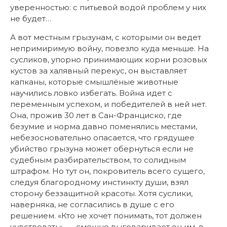
уверенностью: с питьевой водой проблем у них
не будет…
А вот местным грызунам, с которыми он ведет
непримиримую войну, повезло куда меньше. На
сусликов, упорно принимающих корни розовых
кустов за халявный перекус, он выставляет
капканы, которые смышлёные животные
научились ловко избегать. Война идет с
переменным успехом, и победителей в ней нет.
Она, прожив 30 лет в Сан-Франциско, где
безумие и норма давно поменялись местами,
небезосновательно опасается, что грядущее
убийство грызуна может обернуться если не
судебным разбирательством, то солидным
штрафом. Но тут он, покровитель всего сущего,
следуя благородному инстинкту души, взял
сторону беззащитной красоты. Хотя суслики,
наверняка, не согласились в душе с его
решением. «Кто не хочет понимать, тот должен
чувствовать», — смешно выговаривает он им, в