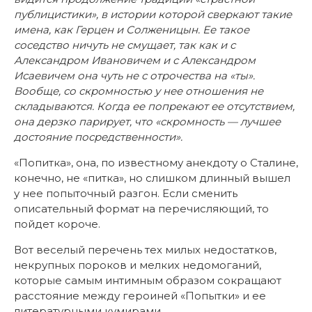
публицистики», в истории которой сверкают такие
имена, как Герцен и Солженицын. Ее такое
соседство ничуть не смущает, так как и с
Александром Ивановичем и с Александром
Исаевичем она чуть не с отрочества на «ты».
Вообще, со скромностью у нее отношения не
складываются. Когда ее попрекают ее отсутствием,
она дерзко парирует, что «скромность — лучшее
достояние посредственности».
«Попитка», она, по известному анекдоту о Сталине,
конечно, не «питка», но слишком длинный вышел
у нее попыточный разгон. Если сменить
описательный формат на перечисляющий, то
пойдет короче.
Вот веселый перечень тех милых недостатков,
некрупных пороков и мелких недомоганий,
которые самым интимным образом сокращают
расстояние между героиней «Попытки» и ее
литературными кумирами.