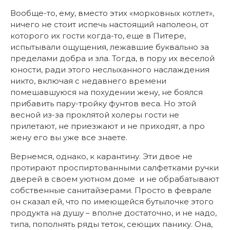
Вообще-то, ему, вместо этих «морковных котлет»,
ничего не стоит испечь настоящий наполеон, от
которого их гости когда-то, еще в Питере,
испытывали ощущения, лежавшие буквально за
пределами добра и зла. Тогда, в пору их веселой
юности, ради этого неслыханного наслаждения
никто, включая с недавнего времени
помешавшуюся на похудении жену, не боялся
прибавить пару-тройку фунтов веса. Но этой
весной из-за проклятой холеры гости не
прилетают, не приезжают и не приходят, а про
жену его вы уже все знаете.
Вернемся, однако, к карантину. Эти двое не
протирают проспиртованными салфетками ручки
дверей в своем уютном доме и не обрабатывают
собственные санитайзерами. Просто в феврале
он сказал ей, что по имеющейся бутылочке этого
продукта на душу – вполне достаточно, и не надо,
типа, пополнять ряды теток, сеющих панику. Она,