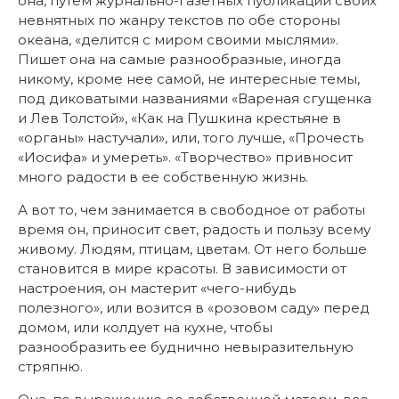
она, путем журнально-газетных публикаций своих
невнятных по жанру текстов по обе стороны
океана, «делится с миром своими мыслями».
Пишет она на самые разнообразные, иногда
никому, кроме нее самой, не интересные темы,
под диковатыми названиями «Вареная сгущенка
и Лев Толстой», «Как на Пушкина крестьяне в
«органы» настучали», или, того лучше, «Прочесть
«Иосифа» и умереть». «Творчество» привносит
много радости в ее собственную жизнь.
А вот то, чем занимается в свободное от работы
время он, приносит свет, радость и пользу всему
живому. Людям, птицам, цветам. От него больше
становится в мире красоты. В зависимости от
настроения, он мастерит «чего-нибудь
полезного», или возится в «розовом саду» перед
домом, или колдует на кухне, чтобы
разнообразить ее буднично невыразительную
стряпню.