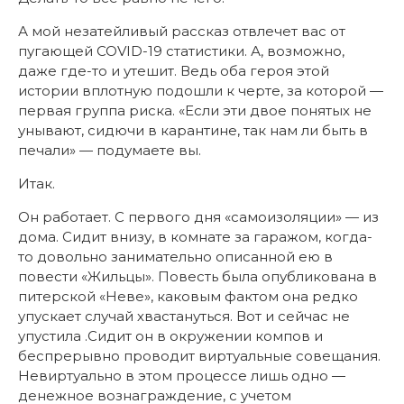
А мой незатейливый рассказ отвлечет вас от
пугающей COVID-19 статистики. А, возможно,
даже где-то и утешит. Ведь оба героя этой
истории вплотную подошли к черте, за которой —
первая группа риска. «Если эти двое понятых не
унывают, сидючи в карантине, так нам ли быть в
печали» — подумаете вы.
Итак.
Он работает. С первого дня «самоизоляции» — из
дома. Сидит внизу, в комнате за гаражом, когда-
то довольно занимательно описанной ею в
повести «Жильцы». Повесть была опубликована в
питерской «Неве», каковым фактом она редко
упускает случай хвастануться. Вот и сейчас не
упустила .Сидит он в окружении компов и
беспрерывно проводит виртуальные совещания.
Невиртуально в этом процессе лишь одно —
денежное вознаграждение, с учетом