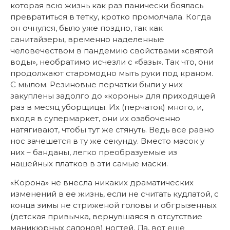
которая всю жизнь как раз панически боялась
превратиться в тетку, кротко промолчала. Когда
он очнулся, было уже поздно, так как
санитайзеры, временно наделенные
человечеством в пандемию свойствами «святой
воды», необратимо исчезли с «базы». Так что, они
продолжают старомодно мыть руки под краном.
С мылом. Резиновые перчатки были у них
закуплены задолго до «короны» для приходящей
раз в месяц уборщицы. Их (перчаток) много, и,
входя в супермаркет, они их озабоченно
натягивают, чтобы тут же стянуть. Ведь все равно
нос зачешется в ту же секунду. Вместо масок у
них – банданы, легко преобразуемые из
нашейных платков в эти самые маски.
«Корона» не внесла никаких драматических
изменений в ее жизнь, если не считать кудлатой, с
конца зимы не стриженой головы и обгрызенных
(детская привычка, вернувшаяся в отсутствие
маникюрных салонов) ногтей. Да, вот еще