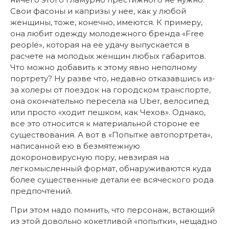
Свои фасоны и капризы у нее, как у любой
женщины, тоже, конечно, имеются. К примеру,
она любит одежду молодежного бренда «Free
people», которая на ее удачу выпускается в
расчете на молодых женщин любых габаритов.
Что можно добавить к этому явно неполному
портрету? Ну разве что, недавно отказавшись из-
за холеры от поездок на городском транспорте,
она окончательно пересела на Uber, велосипед
или просто «ходит пешком, как Чехов». Однако,
все это относится к материальной стороне ее
существования. А вот в «Попытке автопортрета»,
написанной ею в безмятежную
докороновирусную пору, невзирая на
легкомысленный формат, обнаруживаются куда
более существенные детали ее всяческого рода
предпочтений.
При этом надо помнить, что персонаж, встающий
из этой довольно кокетливой «попытки», нещадно