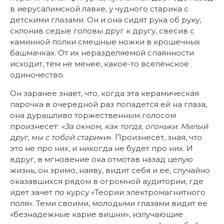
в иерусалимской лавке, у чудного старика с
детскими глазами. Он и она сидят рука об руку,
склонив седые головы друг к другу, свесив с
каминной полки смешные ножки в крошечных
башмачках. От их неразделяемой спаянности
исходит, тем не менее, какое-то вселенское
одиночество.
Он заранее знает, что, когда эта керамическая
парочка в очередной раз попадется ей на глаза,
она дурашливо торжественным голосом
произнесет:
«За окном, как тогда, огоньки. Милый
друг, мы с тобой старики
». Произнесет, зная, что
это не про них, и никогда не будет про них. И
вдруг, в мгновение ока отмотав назад целую
жизнь, он зримо, наяву, видит себя и ее, случайно
оказавшихся рядом в огромной аудитории, где
идет зачет по курсу «Теории электромагнитного
поля». Теми своими, молодыми глазами видит ее
«безнадежные карие вишни», излучающие