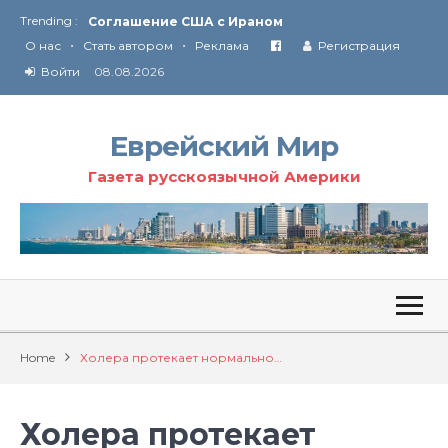
Trending :
Соглашение США с Ираном
•
•
Технология Революции в Иране
О нас
Стать автором
Реклама
Регистрация
Войти
08.08.2026
От Ирана до Ливана и Газы
Еврейский Мир
Газета русскоязычной Америки
Home
Холера протекает нормально…
Холера протекает