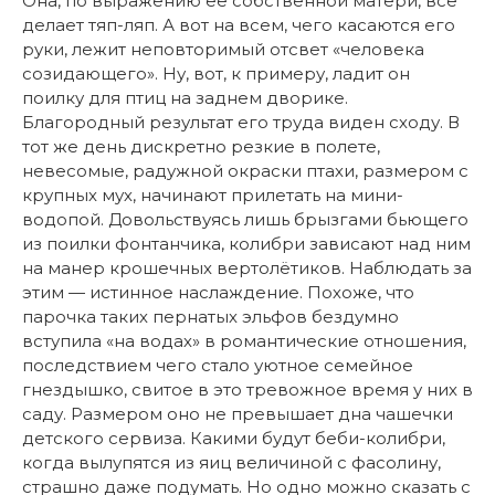
Она, по выражению ее собственной матери, все
делает тяп-ляп. А вот на всем, чего касаются его
руки, лежит неповторимый отсвет «человека
созидающего». Ну, вот, к примеру, ладит он
поилку для птиц на заднем дворике.
Благородный результат его труда виден сходу. В
тот же день дискретно резкие в полете,
невесомые, радужной окраски птахи, размером с
крупных мух, начинают прилетать на мини-
водопой. Довольствуясь лишь брызгами бьющего
из поилки фонтанчика, колибри зависают над ним
на манер крошечных вертолётиков. Наблюдать за
этим — истинное наслаждение. Похоже, что
парочка таких пернатых эльфов бездумно
вступила «на водах» в романтические отношения,
последствием чего стало уютное семейное
гнездышко, свитое в это тревожное время у них в
саду. Размером оно не превышает дна чашечки
детского сервиза. Какими будут беби-колибри,
когда вылупятся из яиц величиной с фасолину,
страшно даже подумать. Но одно можно сказать с