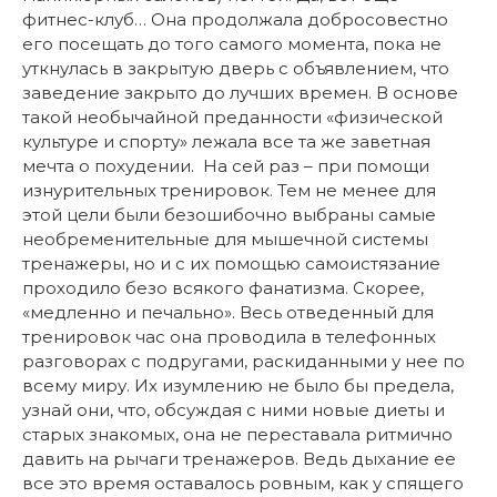
фитнес-клуб… Она продолжала добросовестно
его посещать до того самого момента, пока не
уткнулась в закрытую дверь с объявлением, что
заведение закрыто до лучших времен. В основе
такой необычайной преданности «физической
культуре и спорту» лежала все та же заветная
мечта o похудении. На сей раз – при помощи
изнурительных тренировок. Тем не менее для
этой цели были безошибочно выбраны самые
необременительные для мышечной системы
тренажеры, но и с их помощью самоистязание
проходило безо всякого фанатизма. Скорее,
«медленно и печально». Весь отведенный для
тренировок час она проводила в телефонных
разговорах с подругами, раскиданными у нее по
всему миру. Их изумлению не было бы предела,
узнай они, что, обсуждая с ними новые диеты и
старых знакомых, она не переставала ритмично
давить на рычаги тренажеров. Ведь дыхание ее
все это время оставалось ровным, как у спящего