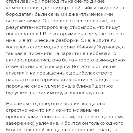
стали лавиной приходить какие-то дикие
комментарии, где «пидор гнойный» и «жидовина
бородатая» были самыми джентльменскими
выражениями. Он провел расследование, по
результатам которого ему открылось, что пишут
пользователи FB, с которыми она вступает от его
имени в этнические разборки. Она, видите ли,
«осталась старомодно верна Живому Журналу», а
так как антисемиты на карантине необычайно
активизировались, она была «просто вынуждена»
отвечать им с его аккаунта. Вот этого он ей не
спустил и на повышенных децибелах строго
настрого категорически запретил впредь…, но
пароль не сменил, чем она, в ближайшем же
будущем, по-видимому, и воспользуется.
На самом-то деле, он счастлив, когда она
страстно чем-то или кем-то («с явными
проблесками гениальности», по ее всегдашнему
заверению) увлечена, и боится он только одного.
Боится тех дней, когда она перестает спать, за