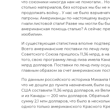
что союзники никогда нам не помогали… Но 
столько материалов, без которых мы бы не
продолжать войну… У нас не было взрывчат
патроны. Американцы по-настоящему выручи
гнали листовой стали! Разве мы могли бы б
американская помощь сталью? А сейчас предс
изобилии».
И существующая статистика вполне подтвер
Всего американские поставки по ленд-лизу 
Советского Союза пришлось 11,36 млрд, а н
того, свою программу ленд-лиза имела Кана
млрд долларов. Поставки по ленд-лизу осущ
главным образом за счет американских пост
По данным российского историка Михаила Су
что не дошли до пункта назначения, были оц
США составили 11,36 млрд долларов, из Вел
и из Канады — 200 млн долларов. Обратный
сумму 2,1 млн долларов, что было в нескол
одного только американского Красного Крест