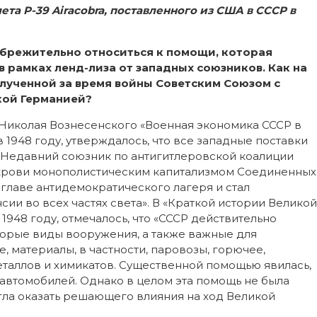
лета
P
-39
Air
а
cobra
, поставленного из США в СССР в
брежительно относиться к помощи, которая
 рамках ленд-лиза от западных союзников. Как на
лученной за время войны Советским Союзом с
ской Германией?
 Николая Вознесенского «Военная экономика СССР в
1948 году, утверждалось, что все западные поставки
. Недавний союзник по антигитлеровской коалиции
крови монополистическим капитализмом Соединенных
 главе антидемократического лагеря и стал
и во всех частях света». В «Краткой истории Великой
948 году, отмечалось, что «СССР действительно
торые виды вооружения, а также важные для
 материалы, в частности, паровозы, горючее,
еталлов и химикатов. Существенной помощью явилась,
 автомобилей. Однако в целом эта помощь не была
огла оказать решающего влияния на ход Великой