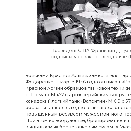
Президент США Франклин Д.Рузв
подписывает закон о ленд-лизе (1
войсками Красной Армии, заместителя нар
Федоренко. В марте 1946 года он писал: «
Красной Армии образцов танковой техники
«Шерман» М4А2 с артиллерийским вооружен
канадский легкий танк «Валентин» МК-9 с 5
образцы танков выгодно отличаются от оте
повышенным ресурсом межремонтного пробе
При этом их вооружение, бронирование и п
выдвигаемых бронетанковым силам…». Указ