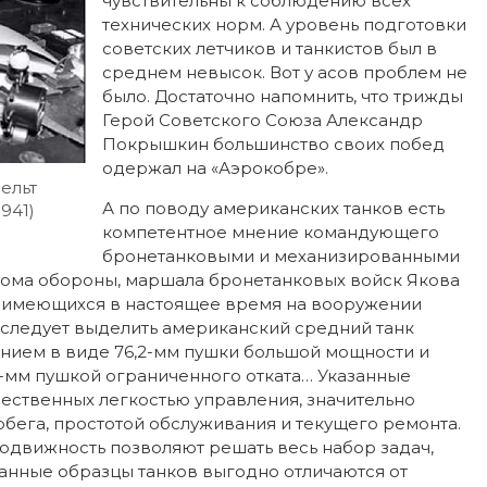
чувствительны к соблюдению всех
технических норм. А уровень подготовки
советских летчиков и танкистов был в
среднем невысок. Вот у асов проблем не
было. Достаточно напомнить, что трижды
Герой Советского Союза Александр
Покрышкин большинство своих побед
одержал на «Аэрокобре».
ельт
А по поводу американских танков есть
941)
компетентное мнение командующего
бронетанковыми и механизированными
кома обороны, маршала бронетанковых войск Якова
Из имеющихся в настоящее время на вооружении
 следует выделить американский средний танк
ием в виде 76,2-мм пушки большой мощности и
7-мм пушкой ограниченного отката… Указанные
чественных легкостью управления, значительно
га, простотой обслуживания и текущего ремонта.
одвижность позволяют решать весь набор задач,
анные образцы танков выгодно отличаются от