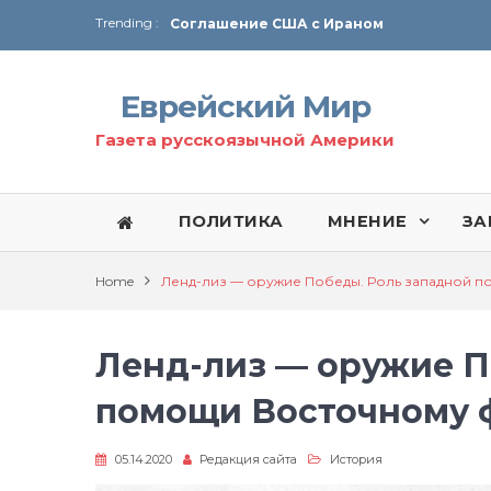
Trending :
Соглашение США с Ираном
Технология Революции в Иране
Еврейский Мир
От Ирана до Ливана и Газы
Газета русскоязычной Америки
ПОЛИТИКА
МНЕНИЕ
ЗА
Home
Ленд-лиз — оружие Победы. Роль западной 
Ленд-лиз — оружие П
помощи Восточному 
05.14.2020
Редакция сайта
История