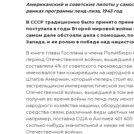
Американский и советские пилоты у само
рамках программы ленд-лиза, 1943 год
В СССР традиционно было принято прене
поступала в годы Второй мировой войны в
самом деле обстояли дела с помощью, по
Запада, и ее ролью в победе над нацист
В книге главы Госплана и члена Политбюро
период Отечественной войны», вышедшей в 
составляли 4% от советского производства
именовался там «ожиревшим на народной 
Штатов Америки», который «теперь стоит во
застрельщиком империалистической экспанси
Отечественной войны», вышедшей в том же 1
получил во время войны по ленд-лизу неко
народного хозяйства машины, оборудование,
средства связи, различные виды цветных м
например, поставка США и Англией 401 400
сколько-нибудь значительной и никак не м
Отечественной войны».