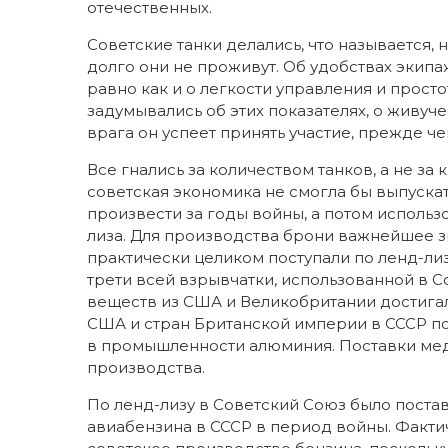
отечественных.
Советские танки делались, что называется, 
долго они не проживут. Об удобствах экип
равно как и о легкости управления и прост
задумывались об этих показателях, о живучес
врага он успеет принять участие, прежде че
Все гнались за количеством танков, а не за
советская экономика не смогла бы выпускат
произвести за годы войны, а потом использо
лиза. Для производства брони важнейшее 
практически целиком поступали по ленд-ли
трети всей взрывчатки, использованной в 
веществ из США и Великобритании достигал
США и стран Британской империи в СССР по
в промышленности алюминия. Поставки меди
производства.
По ленд-лизу в Советский Союз было поста
авиабензина в СССР в период войны. Факти