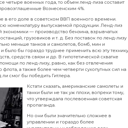
се четыре военных года, то объем ленд-лиза составит
ем провозглашенные Вознесенским 4%.
не в его доле в советском ВВП военного времени.
всю номенклатуру выпускаемой продукции. Ленд-лиз
й экономики — производство бензина, взрывчатых
станций, грузовиков и т. д. Без поставок по ленд-лизу
ьно меньше танков и самолетов, бомб, мин и
, и было бы гораздо труднее применить всю эту техник
ств, средств связи и др. В гипотетической схватке
помощи по ленд-лизу, равно, как без отвлечения
флота, а также более чем четверти сухопутных сил на
 ли смог бы победить Гитлера.
Кстати сказать, американские самолеты и
танки были не так уж плохи, вопреки тому,
что утверждала послевоенная советская
пропаганда.
Но они были значительно сложнее в
управлении и гораздо более