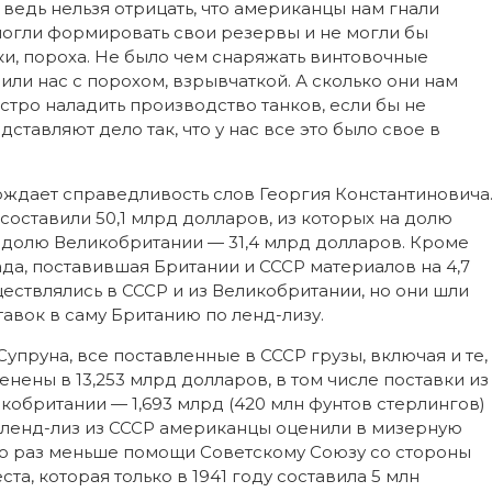
ведь нельзя отрицать, что американцы нам гнали
 могли формировать свои резервы и не могли бы
ки, пороха. Не было чем снаряжать винтовочные
ли нас с порохом, взрывчаткой. А сколько они нам
ыстро наладить производство танков, если бы не
тавляют дело так, что у нас все это было свое в
ждает справедливость слов Георгия Константиновича
составили 50,1 млрд долларов, из которых на долю
а долю Великобритании — 31,4 млрд долларов. Кроме
да, поставившая Британии и СССР материалов на 4,7
ествлялись в СССР и из Великобритании, но они шли
авок в саму Британию по ленд-лизу.
пруна, все поставленные в СССР грузы, включая и те,
енены в 13,253 млрд долларов, в том числе поставки из
икобритании — 1,693 млрд (420 млн фунтов стерлингов)
 ленд-лиз из СССР американцы оценили в мизерную
ько раз меньше помощи Советскому Союзу со стороны
а, которая только в 1941 году составила 5 млн