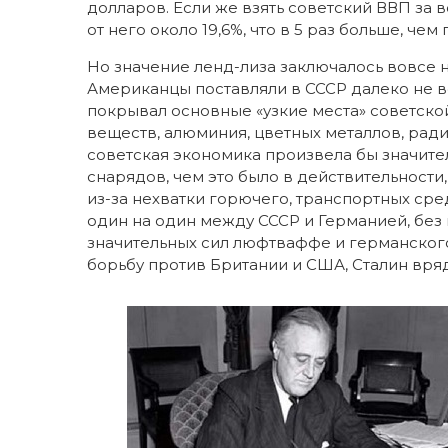
долларов. Если же взять советский ВВП за в
от него около 19,6%, что в 5 раз больше, ч
Но значение ленд-лиза заключалось вовсе 
Американцы поставляли в СССР далеко не 
покрывал основные «узкие места» советско
веществ, алюминия, цветных металлов, радио
советская экономика произвела бы значител
снарядов, чем это было в действительности
из-за нехватки горючего, транспортных сред
один на один между СССР и Германией, без 
значительных сил люфтваффе и германского 
борьбу против Британии и США, Сталин вряд