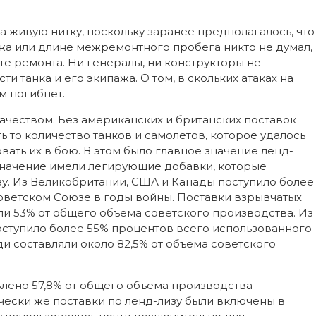
на живую нитку, поскольку заранее предполагалось, что
ажа или длине межремонтного пробега никто не думал,
оте ремонта. Ни генералы, ни конструкторы не
ти танка и его экипажа. О том, в скольких атаках на
м погибнет.
 качеством. Без американских и британских поставок
ь то количество танков и самолетов, которое удалось
вать их в бою. В этом было главное значение ленд-
значение имели легирующие добавки, которые
зу. Из Великобритании, США и Канады поступило более
Советском Союзе в годы войны. Поставки взрывчатых
и 53% от общего объема советского производства. Из
ступило более 55% процентов всего использованного
 составляли около 82,5% от объема советского
влено 57,8% от общего объема производства
чески же поставки по ленд-лизу были включены в