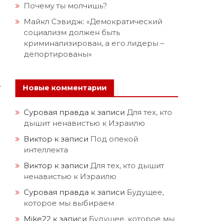
Почему ты молчишь?
Майкл Сэвидж: «Демократический
социализм должен быть
криминализирован, а его лидеры –
депортированы»
у
Новые комментарии
Суровая правда
к записи
Для тех, кто
дышит ненавистью к Израилю
Виктор
к записи
Под опекой
интеллекта
Виктор
к записи
Для тех, кто дышит
ненавистью к Израилю
Суровая правда
к записи
Будущее,
которое мы выбираем
Mike22
к записи
Будущее, которое мы