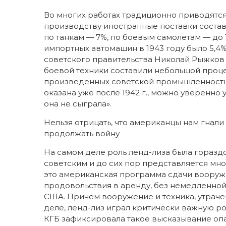
Во многих работах традиционно приводятся
производству иностранные поставки состав
по танкам — 7%, по боевым самолетам — до
импортных автомашин в 1943 году было 5,4%
советского правительства Николай Рыжко
боевой техники составили небольшой проце
произведенных советской промышленностью.
оказана уже после 1942 г., можно уверенн
она не сыграла».
Нельзя отрицать, что американцы нам гнали
продолжать войну
На самом деле роль ленд-лиза была гораздо
советским и до сих пор представляется мн
это американская программа сдачи вооруже
продовольствия в аренду, без немедленной 
США. Причем вооружение и техника, утраче
деле, ленд-лиз играл критически важную ро
КГБ зафиксировала такое высказывание опа