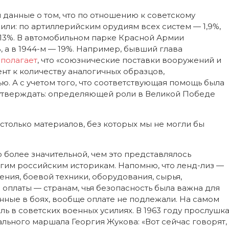
 данные о том, что по отношению к советскому
или: по артиллерийским орудиям всех систем — 1,9%,
 13%. В автомобильном парке Красной Армии
, а в 1944-м — 19%. Например, бывший глава
в
полагает
, что «союзнические поставки вооружений и
нт к количеству аналогичных образцов,
 А с учетом того, что соответствующая помощь была
о утверждать: определяющей роли в Великой Победе
 столько материалов, без которых мы не могли бы
 более значительной, чем это представлялось
огим российским историкам. Напомню, что ленд-лиз —
ния, боевой техники, оборудования, сырья,
оплаты — странам, чья безопасность была важна для
нные в боях, вообще оплате не подлежали. На самом
ль в советских военных усилиях. В 1963 году прослушк
льного маршала Георгия Жукова: «Вот сейчас говорят,