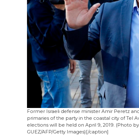
Former Israeli defense minister Amir Peretz an
primaries of the party in the coastal city of Tel
elections will be held on April 9, 2019. (Photo
GUEZ/AFP/Getty Images)[/caption]