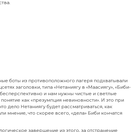
тва.
ые боты из противоположного лагеря подхватывали
етях заголовки, типа «Нетаниягу в «Маасиягу», «Биби-
го бесперспективно и нам нужны чистые и светлые
 понятие как «презумпция невиновности». И это при
что дело Нетаниягу будет рассматриваться, как
ли мнение, что скорее всего, «дела» Биби кончатся
к логическое завершение из этого, за отстранение