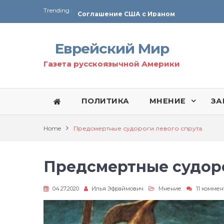
Trending :
Соглашение США с Ираном
Технология Революции в Иране
Еврейский Мир
От Ирана до Ливана и Газы
Газета русскоязычной Америки
ПОЛИТИКА
МНЕНИЕ
ЗА
Home
Предсмертные судороги левого спрута.
Предсмертные судоро
04.27.2020
Илья Эфраймович
Мнение
11 комме