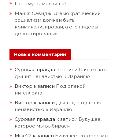
Почему ты молчишь?
Майкл Сэвидж: «Демократический
социализм должен быть
криминализирован, а его лидеры –
депортированы»
Новые комментарии
Суровая правда
к записи
Для тех, кто
дышит ненавистью к Израилю
Виктор
к записи
Под опекой
интеллекта
Виктор
к записи
Для тех, кто дышит
ненавистью к Израилю
Суровая правда
к записи
Будущее,
которое мы выбираем
Mike22
к записи
Будущее, которое мы