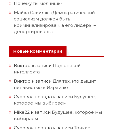
Почему ты молчишь?
Майкл Сэвидж: «Демократический
социализм должен быть
криминализирован, а его лидеры –
депортированы»
Новые комментарии
Виктор
к записи
Под опекой
интеллекта
Виктор
к записи
Для тех, кто дышит
ненавистью к Израилю
Суровая правда
к записи
Будущее,
которое мы выбираем
Mike22
к записи
Будущее, которое мы
выбираем
Суровая правда
к записи
Тонкие