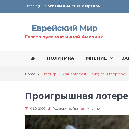
Trending :
Соглашение США с Ираном
Технология Революции в Иране
Еврейский Мир
От Ирана до Ливана и Газы
Газета русскоязычной Америки
ПОЛИТИКА
МНЕНИЕ
ЗА
Home
Проигрышная лотерея. О вирусе и терроре
Проигрышная лотерея
04.01.2020
Редакция сайта
Мнение