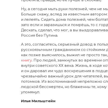
Ну, а сегодня мыть руки полезней, чем не мы
Больше скажу, вслед за известным автором: 
и лелеять. Сидеть дома полезней, чем болта
зато если и заразишься и помрёшь, то с го
Дескать, сделал, что мог, а вы выздоравлива
Россия без Путина.
А это, согласитесь, серьезный довод в польз
русскоязычным гражданином со стойкими д
как позже выяснилось, выжил не просто так,
книгу
. Про людей, замкнутых во времени оп
внутри советского ХХ века. Жизнь, в ходе к
и он даровал им чудо воскрешения в подцен
чрезвычайно важный урок для читателей, 
потомков. Из воспоминаний непреложно сле
людской бессмертен, но блаженны те, кому н
упомянул.
Илья Мильштейн