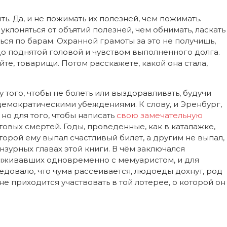
ть. Да, и не пожимать их полезней, чем пожимать.
уклоняться от объятий полезней, чем обнимать, ласкать
ться по барам. Охранной грамоты за это не получишь,
рдо поднятой головой и чувством выполненного долга.
йте, товарищи. Потом расскажете, какой она стала,
у того, чтобы не болеть или выздоравливать, будучи
емократическими убеждениями. К слову, и Эренбург,
 но для того, чтобы написать
свою замечательную
товых смертей. Годы, проведенные, как в каталажке,
оторой ему выпал счастливый билет, а другим не выпал,
зурных главах этой книги. В чём заключался
выживавших одновременно с мемуаристом, и для
довало, что чума рассеивается, людоеды дохнут, род
е приходится участвовать в той лотерее, о которой он