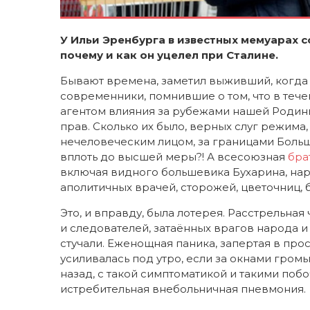
У Ильи Эренбурга в известных мемуарах 
почему и как он уцелел при Сталине.
Бывают времена, заметил выживший, когда 
современники, помнившие о том, что в теч
агентом влияния за рубежами нашей Родины,
прав. Сколько их было, верных слуг режима
нечеловеческим лицом, за границами Боль
вплоть до высшей меры?! А всесоюзная
бра
включая видного большевика Бухарина, нарк
аполитичных врачей, сторожей, цветочниц, 
Это, и вправду, была лотерея. Расстрельная
и следователей, затаённых врагов народа и 
стучали. Еженощная паника, запертая в про
усиливалась под утро, если за окнами гро
назад, с такой симптоматикой и такими поб
истребительная внебольничная пневмония.