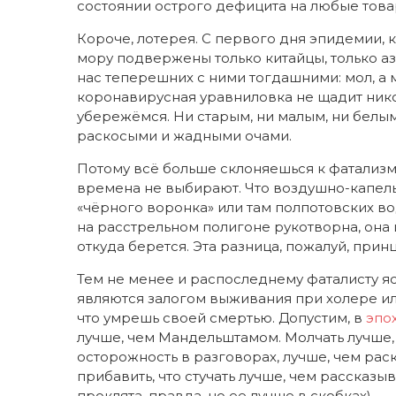
состоянии острого дефицита на любые това
Короче, лотерея. С первого дня эпидемии, к
мору подвержены только китайцы, только аз
нас теперешних с ними тогдашними: мол, а м
коронавирусная уравниловка не щадит никого
убережёмся. Ни старым, ни малым, ни белым
раскосыми и жадными очами.
Потому всё больше склоняешься к фатализму,
времена не выбирают. Что воздушно-капель
«чёрного воронка» или там полпотовских во
на расстрельном полигоне рукотворна, она 
откуда берется. Эта разница, пожалуй, прин
Тем не менее и распоследнему фаталисту яс
являются залогом выживания при холере или
что умрешь своей смертью. Допустим, в
эпох
лучше, чем Мандельштамом. Молчать лучше, 
осторожность в разговорах, лучше, чем рас
прибавить, что стучать лучше, чем рассказыв
проклята, правда, но ее лучше в скобках).