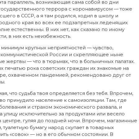
 эта параллель, возникающая сама собой во дни
 государственного террора с коронавирусом — тоже
сшего в СССР, а я там родился, ходил в школу и
 родного края во всех ее подзапретных леденящих
не естественны. В них нет, как сказано по иному
и, в них есть неизбежность.
к минимум крупных неприятностей — чувство,
 коммунистической России и скрепляющее ныне
е жертвы — что в тюрьмах, что в больничных палатах.
х печатью рока советских граждан их знакомые на
ире, охваченном пандемией, рекомендовано друг от
ы.
я, что судьба твоя определяется без тебя. Впрочем,
тво принудило население к самоизоляции. Там, где
болевания и страхом экономического развала, и
 улицу исключительно за продуктами или весело
в центре, гуляя до поздней ночи. Впрочем, магазинные
 туалетную бумагу народ скупает в товарных
нить «совок» — но в его обычном состоянии. В