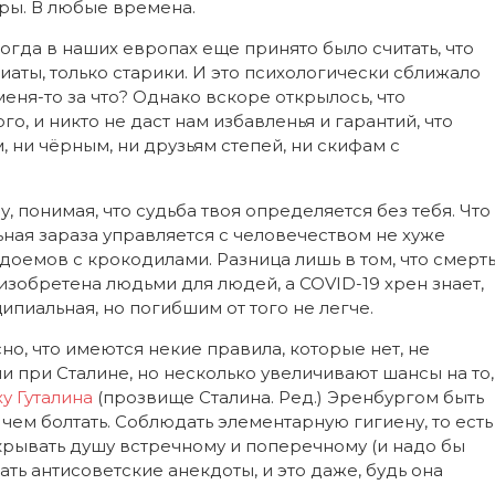
ры. В любые времена.
огда в наших европах еще принято было считать, что
иаты, только старики. И это психологически сближало
еня-то за что? Однако вскоре открылось, что
, и никто не даст нам избавленья и гарантий, что
, ни чёрным, ни друзьям степей, ни скифам с
 понимая, что судьба твоя определяется без тебя. Что
ная зараза управляется с человечеством не хуже
доемов с крокодилами. Разница лишь в том, что смерт
изобретена людьми для людей, а COVID-19 хрен знает,
ципиальная, но погибшим от того не легче.
но, что имеются некие правила, которые нет, не
 при Сталине, но несколько увеличивают шансы на то,
у Гуталина
(прозвище Сталина. Ред.) Эренбургом быть
чем болтать. Соблюдать элементарную гигиену, то есть
крывать душу встречному и поперечному (и надо бы
ать антисоветские анекдоты, и это даже, будь она