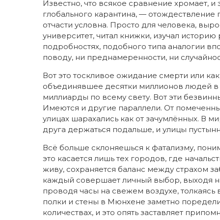
Известно, что всякое сравнение хромает, и
глобального карантина, — отождествление
отчасти условна. Просто для человека, выро
университет, читал книжки, изучал историю
подробностях, подобного типа аналогии впол
поводу, ни преднамеренности, ни случайност
Вот это тоскливое ожидание смерти или ка
объединявшее десятки миллионов людей в
миллиарды по всему свету. Вот эти безвинны
Имеются и другие параллели. От помеченны
улицах шарахались как от зачумлённых. В м
друга держаться подальше, и улицы пустынн
Всё больше склоняешься к фатализму, понима
это касается лишь тех городов, где начальс
живу, сохраняется баланс между страхом за
каждый совершает личный выбор, выходя на
проводя часы на свежем воздухе, толкаясь 
полки и стены в Мюнхене заметно поредели,
количествах, и это опять заставляет припом