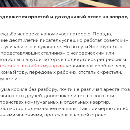
содержится простой и доходчивый ответ на вопрос,
судьба человека напоминает лотерею. Правда,
ение десятилетий писатель успешно работал советским
 уличали его в лукавстве. Но по сути Эренбург был
, представлявших сталинизм с человеческим или
шой Зоны и внутри, которые подверглись репрессиям
тская могила «Коммунарки»
уравнивала вообще всех,
ома Ягоду, передовых рабочих, отсталых крестьян,
буфетчиц.
 чума косила без разбору, почти не различая арестантов
явных его друзей, доносчиков и тех, на кого они
странствах коммунальных и отдельных квартир,
мыхал мотор подъехавшей машины. Так примерно лет 80
очными явлениями, протекала в нашей стране