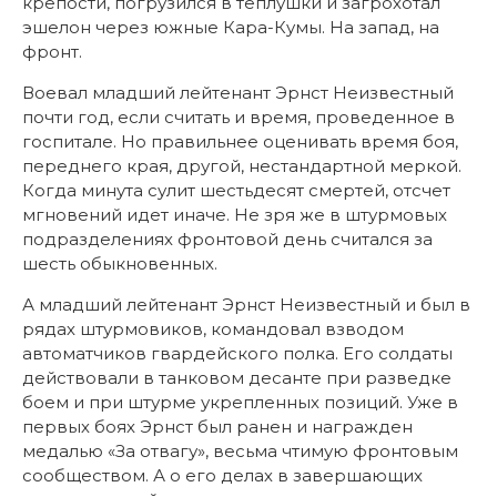
крепости, погрузился в теплушки и загрохотал
эшелон через южные Кара-Кумы. На запад, на
фронт.
Воевал младший лейтенант Эрнст Неизвестный
почти год, если считать и время, проведенное в
госпитале. Но правильнее оценивать время боя,
переднего края, другой, нестандартной меркой.
Когда минута сулит шестьдесят смертей, отсчет
мгновений идет иначе. Не зря же в штурмовых
подразделениях фронтовой день считался за
шесть обыкновенных.
А младший лейтенант Эрнст Неизвестный и был в
рядах штурмовиков, командовал взводом
автоматчиков гвардейского полка. Его солдаты
действовали в танковом десанте при разведке
боем и при штурме укрепленных позиций. Уже в
первых боях Эрнст был ранен и награжден
медалью «За отвагу», весьма чтимую фронтовым
сообществом. А о его делах в завершающих