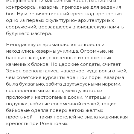
мощные башни массивных ворот, бастионы и
контрфорсы, казармы, пригодные для ведения
боя. Ну и величественный крест над крепостью —
одно из первых скульптурно- архитектурных
сооружений, врезавшееся в юношескую память
будущего мастера.
Неподалеку от «романовского» креста и
находились казармы училища. Огромные, на
батальон каждая, сложенные из толщенных
каменных блоков. Но царские солдаты, считает
Эрнст, располагались, наверное, куда вольготней,
чем советские курсанты военной поры. Казарма
была буквально, забита двухъярусными нарами,
составленными из коек, между которых
проложили нестроганые доски. Матрацы и
подушки, набитые соломенной сечкой, тощие
байковые одеяла поверх ветхих желтых
простыней — таких постелей не знала кушкинская
крепость при Романовых.