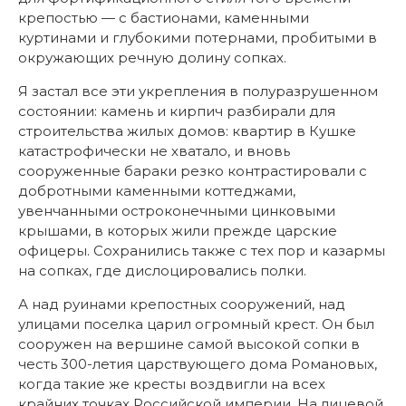
крепостью — с бастионами, каменными
куртинами и глубокими потернами, пробитыми в
окружающих речную долину сопках.
Я застал все эти укрепления в полуразрушенном
состоянии: камень и кирпич разбирали для
строительства жилых домов: квартир в Кушке
катастрофически не хватало, и вновь
сооруженные бараки резко контрастировали с
добротными каменными коттеджами,
увенчанными остроконечными цинковыми
крышами, в которых жили прежде царские
офицеры. Сохранились также с тех пор и казармы
на сопках, где дислоцировались полки.
А над руинами крепостных сооружений, над
улицами поселка царил огромный крест. Он был
сооружен на вершине самой высокой сопки в
честь 300-летия царствующего дома Романовых,
когда такие же кресты воздвигли на всех
крайних точках Российской империи. На лицевой