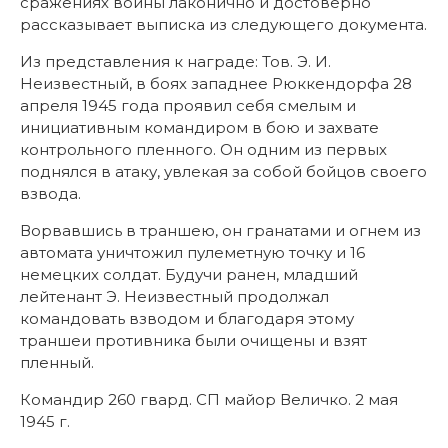
сражениях войны лаконично и достоверно
рассказывает выписка из следующего документа.
Из представления к награде: Тов. Э. И.
Неизвестный, в боях западнее Рюккендорфа 28
апреля 1945 года проявил себя смелым и
инициативным командиром в бою и захвате
контрольного пленного. Он одним из первых
поднялся в атаку, увлекая за собой бойцов своего
взвода.
Ворвавшись в траншею, он гранатами и огнем из
автомата уничтожил пулеметную точку и 16
немецких солдат. Будучи ранен, младший
лейтенант Э. Неизвестный продолжал
командовать взводом и благодаря этому
траншеи противника были очищены и взят
пленный.
Командир 260 гвард. СП майор Величко. 2 мая
1945 г.