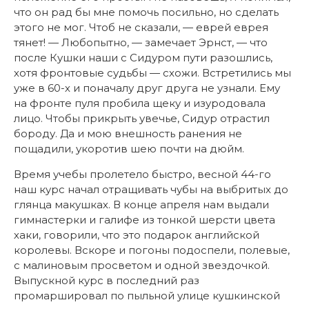
что он рад бы мне помочь посильно, но сделать
этого не мог. Чтоб не сказали, — еврей еврея
тянет! — Любопытно, — замечает Эрнст, — что
после Кушки наши с Сидуром пути разошлись,
хотя фронтовые судьбы — схожи. Встретились мы
уже в 60-х и поначалу друг друга не узнали. Ему
на фронте пуля пробила щеку и изуродовала
лицо. Чтобы прикрыть увечье, Сидур отрастил
бороду. Да и мою внешность ранения не
пощадили, укоротив шею почти на дюйм.
Время учебы пролетело быстро, весной 44-го
наш курс начал отращивать чубы на выбритых до
глянца макушках. В конце апреля нам выдали
гимнастерки и галифе из тонкой шерсти цвета
хаки, говорили, что это подарок английской
королевы. Вскоре и погоны подоспели, полевые,
с малиновым просветом и одной звездочкой.
Выпускной курс в последний раз
промаршировал по пыльной улице кушкинской