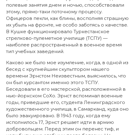
полевые занятия днем и ночью, способствовали
этому, прямо-таки поточному процессу.
Офицеров пекли, как блины, восполняя страшную
их убыль на фронте, не особо заботясь о качестве.
В Кушке функционировало Туркестанское
стрелково-пулеметное училище (ТСПУ) —
наиболее распространенный в военное время
тип учебных заведений.
Каково же было мое изумление, когда, в одной из
бесед с крупнейшим скульптором нашего
времени Эрнстом Неизвестным, выяснилось, что
он был курсантом именно этого ТСПУ.
Беседовали в его мастерской, расположенной в
нью-йоркском СоХо. Эрнст вспоминал военные
годы, приведшие его, студента Ленинградского
художественного училища, в Самарканд, куда оно
было эвакуировано. В 1943 году, когда ему
исполнилось 17, Эрнст решает идти в армию
добровольцем. Перед этим он перенес тиф, и