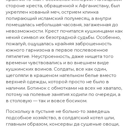
стороне креста, обращенной к Афганистану, был
укреплен кованый меч, острием клинка
попирающий исламский полумесяц, а внутри
помещалась небольшая часовня, загаженная до
невозможности. Крест почитался кушкинцами как
некий символ их безотрадной судьбы. Особенно,
пожалуй, ощущалась крайняя заброшенность
южного гарнизона в первое послевоенное
пятилетие. Неустроенность, даже нищета того
времени чувствовались и во внешнем виде
кушкинских воинов. Солдаты, все как один,
щеголяли в крашеном нательном белье вместо
верхней одежды, которой просто не было в
наличии. Ботинок с обмотками на всех не хватало,
потому на полевые занятия ходили по очереди, а
в столовую — так и вовсе босиком.
Поскольку в пустыне не больно-то заведешь
подсобное хозяйство, в солдатский котел шли,
главным образом, консервы да сушеные овощи,