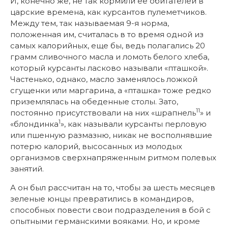
И, конечно же, не так кормили ее обитателей в
царские времена, как курсантов пулеметчиков.
Между тем, так называемая 9-я норма,
положенная им, считалась в то время одной из
самых калорийных, еще бы, ведь полагались 20
грамм сливочного масла и ломоть белого хлеба,
который курсанты ласково называли «пташкой».
Частенько, однако, масло заменялось ложкой
сгущенки или маргарина, а «пташка» тоже редко
приземлялась на обеденные столы. Зато,
11
постоянно присутствовали на них «шрапнель
» и
1
«блондинка
», как называли курсанты перловую
или пшенную размазню, никак не восполнявшие
потерю калорий, высосанных из молодых
организмов сверхнапряженным ритмом полевых
занятий.
А он был рассчитан на то, чтобы за шесть месяцев
зеленые юнцы превратились в командиров,
способных повести свои подразделения в бой с
опытными германскими вояками. Но, и кроме