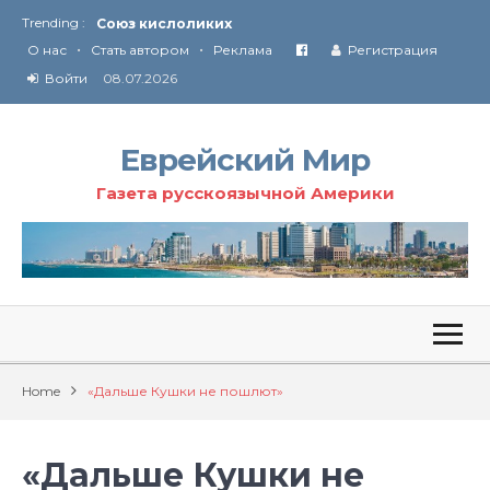
Trending :
Соглашение США с Ираном
•
•
Технология Революции в Иране
О нас
Стать автором
Реклама
Регистрация
Войти
08.07.2026
От Ирана до Ливана и Газы
Еврейский Мир
Газета русскоязычной Америки
Home
«Дальше Кушки не пошлют»
«Дальше Кушки не