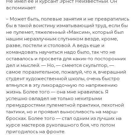
Не имел ее и курсант Эрнст Неизвестный. Он
вспоминает:
– Может быть, полевые занятия и не превратились
бы в такой воистину изматывающий труд, если бы
не пулемет, тяжеленный «Максим», который был
нашим неразлучным спутником везде, кроме,
разве, постели и столовой. А ведь еще и
командовать научиться надо было, так что не
оставалось и просвета для каких-то посторонних
дел и мыслей. — Но, — смеется скульптор, —
самое поразительное, пожалуй, что я, вчерашний
студент художественной школы, очень быстро
втянулся в эту лихорадочную по напряжению
жизнь. Более того — она мне нравилась. Я
успешно овладел не только нехитрыми
премудростями пулеметной практики, пехотной
тактики, но и проявил выносливость на марш-
бросках. Более того — стал одним из лучших на
курсе мастеров рукопашного боя, что потом
пригодилось на фронте.