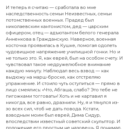
И теперь я считаю — сработала во мне
наследственность семьи Неизвестных, семьи
потомственных военных. Прадед был
николаевским кантонистом, дед — царским
офицером, отец — адъютантом белого генерала
Анненкова в Гражданскую. Наверное, военная
косточка проявилась в Кушке, помогая одолеть
чудовищное напряжение училищной гонки. Но и
не только это. Я, как еврей, был на особом счету. И
чувствовал такое недружелюбное внимание
каждую минуту. Наблюдал весь взвод — как
выдюжу на марш-броске, как отстреляю
упражнение. И стоило чуть оступиться — прямо в
лицо смеялись: «Что, Абгаша, слабо? Это тебе не
пигожками тогговать»! Хоть и не картавил я
никогда, все равно, дразнили. Ну, я и тянулся из-
зо всех сил, чтоб не дать повода. Кстати,
взводным моим был еврей, Дима Сидур,
впоследствии известный советский скульптор. И
положение его простым не назовешь, Я понимал,