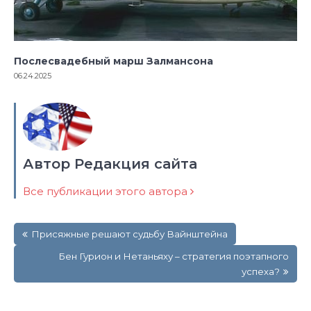
Послесвадебный марш Залмансона
06.24.2025
Автор Редакция сайта
Все публикации этого автора
Навигация
Присяжные решают судьбу Вайнштейна
по
записям
Бен Гурион и Нетаньяху – стратегия поэтапного
успеха?