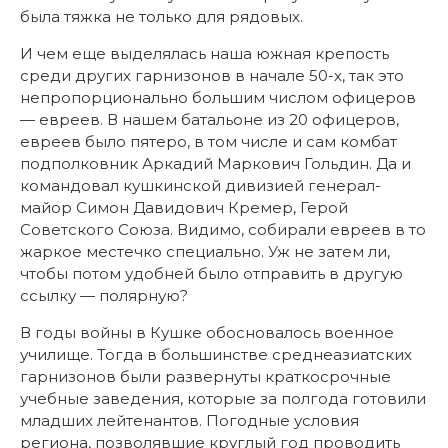
была тяжка не только для рядовых.
И чем еще выделялась наша южная крепость
среди других гарнизонов в начале 50-х, так это
непропорционально большим числом офицеров
— евреев. В нашем батальоне из 20 офицеров,
евреев было пятеро, в том числе и сам комбат
подполковник Аркадий Маркович Гольдин. Да и
командовал кушкинской дивизией генерал-
майор Симон Давидович Кремер, Герой
Советского Союза. Видимо, собирали евреев в то
жаркое местечко специально. Уж не затем ли,
чтобы потом удобней было отправить в другую
ссылку — полярную?
В годы войны в Кушке обосновалось военное
училище. Тогда в большинстве среднеазиатских
гарнизонов были развернуты краткосрочные
учебные заведения, которые за полгода готовили
младших лейтенантов. Погодные условия
региона, позволявшие круглый год проводить