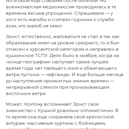
ноги были еще слабыми после болезни. Но
военкоматская медкомиссия проводилась в те
времена весьма упрощенно. Спрашивали — у
кого есть жалобы и считали годными к службе
всех, кто жалоб не имел.
Эрнст, естественно, жаловаться не стал, а так как
образование имел на уровне среднего, то и был
отнесен к курсантской категории и направлен в
кушкинское ТСПУ. Дело было в ноябре, когда на
«конце географии» наступает самое лучшее
время года: нет палящего зноя и обжигающего
ветра пустыни — «афганца». И еще больше месяца
до наступления промозглых зимних времен —
непрерывной слякоти при пронизывающем
восточном ветре.
Может, поэтому вспоминает Эрнст свое
знакомство с Кушкой довольно оптимистично. В
то время она еще сохраняла свой крепостной
антураж: массивные куртины с бойницами,