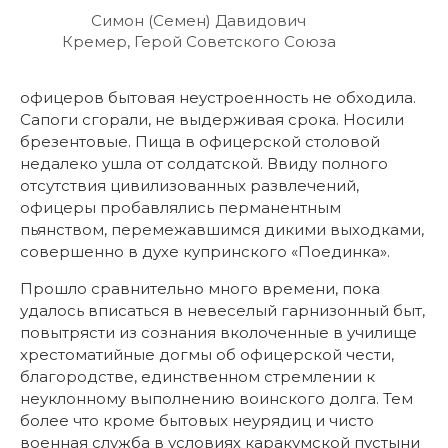
Симон (Семен) Давидович
Кремер, Герой Советского Союза
офицеров бытовая неустроенность не обходила.
Сапоги сгорали, не выдерживая срока. Носили
брезентовые. Пища в офицерской столовой
недалеко ушла от солдатской. Ввиду полного
отсутствия цивилизованных развлечений,
офицеры пробавлялись перманентным
пьянством, перемежавшимся дикими выходками,
совершенно в духе купринского «Поединка».
Прошло сравнительно много времени, пока
удалось вписаться в невеселый гарнизонный быт,
повытрясти из сознания вколоченные в училище
хрестоматийные догмы об офицерской чести,
благородстве, единственном стремлении к
неуклонному выполнению воинского долга. Тем
более что кроме бытовых неурядиц и чисто
военная служба в условиях каракумской пустыни