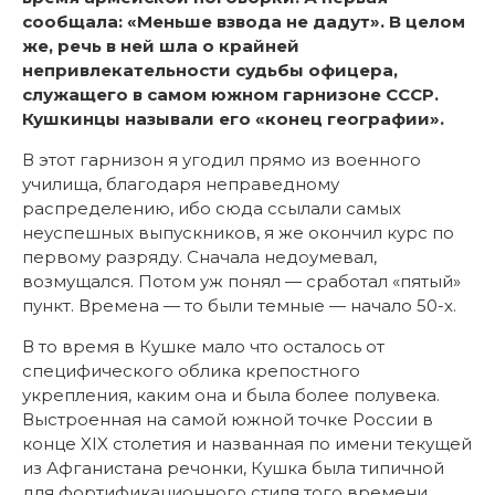
сообщала: «Меньше взвода не дадут». В целом
же, речь в ней шла о крайней
непривлекательности судьбы офицера,
служащего в самом южном гарнизоне СССР.
Кушкинцы называли его «конец географии».
В этот гарнизон я угодил прямо из военного
училища, благодаря неправедному
распределению, ибо сюда ссылали самых
неуспешных выпускников, я же окончил курс по
первому разряду. Сначала недоумевал,
возмущался. Потом уж понял — сработал «пятый»
пункт. Времена — то были темные — начало 50-х.
В то время в Кушке мало что осталось от
специфического облика крепостного
укрепления, каким она и была более полувека.
Выстроенная на самой южной точке России в
конце XIX столетия и названная по имени текущей
из Афганистана речонки, Кушка была типичной
для фортификационного стиля того времени