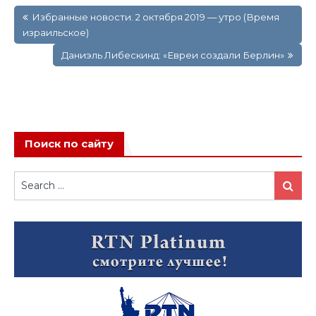
Навигация
Избранные новости. 2 октября 2019 — утро (Время
по
израильское)
записям
Даниэль Либескинд: «Евреи создали Берлин»
Поиск по сайту
Search
Search
for: