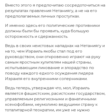
Вместо этого я предпочитаю сосредоточиться на
результатах правления Нетаниягу, а не на его
предполагаемых личных проступках.
И именно здесь его политические противники
должны были бы проявить, куда большую
осторожность и сдержанность.
Ведь в своих неистовых нападках на Нетаниягу и
на то, чем Израиль якобы стал под его
руководством, они откровенно играют на руку
самым яростным хулителям нашей страны,
испытывающим ликование и злорадство по
поводу каждого едкого осуждения лидера
Израиля его внутренними соперниками.
Ведь теперь, утверждая что, мол, Израиль
является фашистским, расистским государством,
управляемым религиозными и фанатичными
ксенофобами, неумолимо ведущими страну к
тоталитарной теократии, им уже не нужно