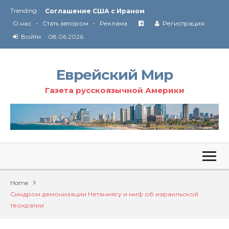
Trending :
Соглашение США с Ираном
•
•
Технология Революции в Иране
О нас
Стать автором
Реклама
Регистрация
Войти
08.06.2026
От Ирана до Ливана и Газы
Еврейский Мир
Газета русскоязычной Америки
Home
Синдром демонизации Нетаниягу и миф об израильской
теократии