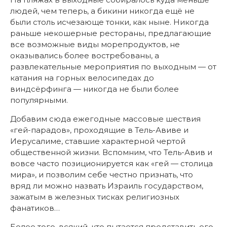
людей, чем теперь, а бикини никогда ещё не
были столь исчезающе тонки, как ныне. Никогда
раньше некошерные рестораны, предлагающие
все возможные виды морепродуктов, не
оказывались более востребованы, а
развлекательные мероприятия по выходным — от
катания на горных велосипедах до
виндсёрфинга — никогда не были более
популярными.
Добавим сюда ежегодные массовые шествия
«гей-парадов», проходящие в Тель-Авиве и
Иерусалиме, ставшие характерной чертой
общественной жизни. Вспомним, что Тель-Авив и
вовсе часто позиционируется как «гей — столица
мира», и позволим себе честно признать, что
вряд ли можно назвать Израиль государством,
зажатым в железных тисках религиозных
фанатиков…
Более того, всякий, кто пытается представить его