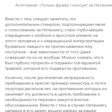
Агитплакат: «Только фраер голосует за Нетания
Вместе с тем, следует заметить, что
дополнительным стимулом, подтолкнувшим меня
к голосованию за Нетаниягу, стало глубочайшее
отвращение к злобной и яростной клевете на
этого человека и к извращённой интерпретации
буквально каждого из приписываемых ему
поступков – вне зависимости от того даже
совершал ли он их вообще. Можно сказать, что я
был глубоко потрясён и поражён той ядовитой
травлей, которой его подвергли противники.
Конечно, после десятилетия непрерывного
пребывания в кресле премьер-министра, и почти
полутора десятков лет, на протяжении которых он
занимает эту должность в целом, требование о
необходимости перемен кажутся вполне
обоснованными. Вместе с тем, в случае Нетаниягу
нападки в его адрес вышли далеко за рамки