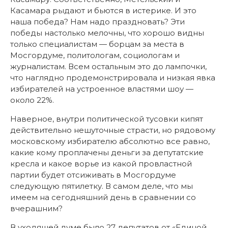
Касамара рыдают и бьются в истерике. И это
наша победа? Нам надо праздновать? Эти
победы настолько мелочны, что хорошо видны
только специалистам — борцам за места в
Мосгордуме, политологам, социологам и
журналистам. Всем остальным это до лампочки,
что наглядно продемонстрировала и низкая явка
избирателей на устроенное властями шоу —
около 22%.
Наверное, внутри политической тусовки кипят
действительно нешуточные страсти, но рядовому
московскому избирателю абсолютно все равно,
какие кому проплачены деньги за депутатские
кресла и какое ворье из какой провластной
партии будет отсиживать в Мосгордуме
следующую пятилетку. В самом деле, что мы
имеем на сегодняшний день в сравнении со
вчерашним?
В уходящей думе было 27 депутатов от «Единой