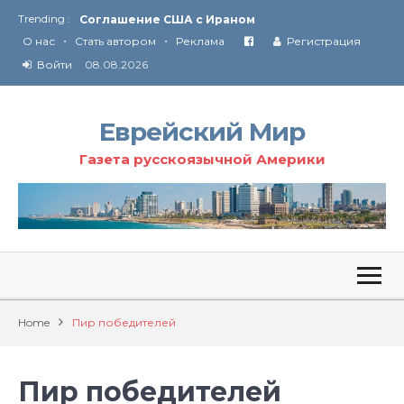
Trending :
Соглашение США с Ираном
•
•
Технология Революции в Иране
О нас
Стать автором
Реклама
Регистрация
Войти
08.08.2026
От Ирана до Ливана и Газы
Еврейский Мир
Газета русскоязычной Америки
Home
Пир победителей
Пир победителей