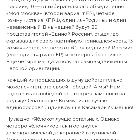
России», 10 — от избирательного объединения
«Моя Москва» (второй вариант ЕР), четыре
коммуниста из КПРФ, один из «Родины» и один
независимый. В нынешней будут: 20
представителей «Единой России», стыдливо
скрывавших свою партийную принадлежность, 13
коммунистов, четверо от «Справедливой России»
(еще один вариант ЕР) и четверо яблочников.
Еще четыре мандата получат самовыдвиженцы
неясной ориентации.
Каждый из прошедших в думу действительно
может считать это своей победой. А мы? Нам
надо считать победой то, что хрен заменили на
редьку? Она слаще? Коммунисты лучше
единороссов? Яндиев лучше Касамары? Смешно!
Ну ладно, «Яблоко» лучше остальных. Однако
четверо яблочников так и останутся
демократической декорацией в путинской
Мосгордуме. Они и раньше, уже в путинские