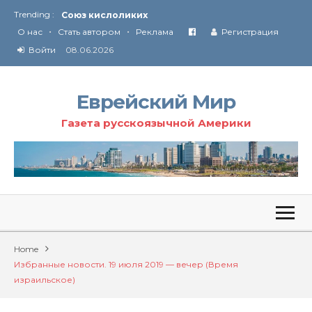
Союз кислоликих
Trending :
Соглашение США с Ираном
•
•
О нас
Стать автором
Реклама
Регистрация
Технология Революции в Иране
Войти
08.06.2026
От Ирана до Ливана и Газы
Еврейский Мир
Газета русскоязычной Америки
Home
Избранные новости. 19 июля 2019 — вечер (Время
израильское)