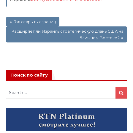
Навигация
Год открытых границ
по
записям
Расширяет ли Израиль стратегическую длань США на
Ближнем Востоке?
Поиск по сайту
Search
Search
for: