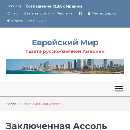
Trending :
Соглашение США с Ираном
•
•
Технология Революции в Иране
О нас
Стать автором
Реклама
Регистрация
Войти
08.09.2026
От Ирана до Ливана и Газы
Еврейский Мир
Газета русскоязычной Америки
Home
Заключенная Ассоль
Заключенная Ассоль