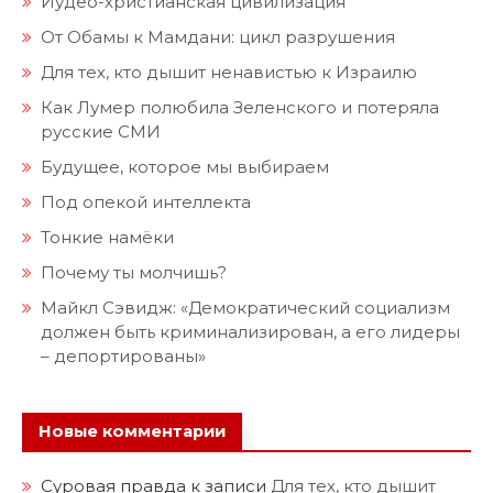
Иудео-христианская цивилизация
От Обамы к Мамдани: цикл разрушения
Для тех, кто дышит ненавистью к Израилю
Как Лумер полюбила Зеленского и потеряла
русские СМИ
Будущее, которое мы выбираем
Под опекой интеллекта
Тонкие намёки
Почему ты молчишь?
Майкл Сэвидж: «Демократический социализм
должен быть криминализирован, а его лидеры
– депортированы»
Новые комментарии
Суровая правда
к записи
Для тех, кто дышит