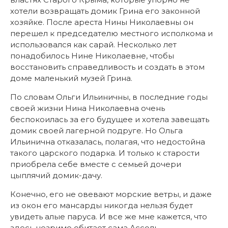
хотели возвращать домик Грина его законной
хозяйке. После ареста Нины Николаевны он
перешел к председателю местного исполкома и
использовался как сарай. Несколько лет
понадобилось Нине Николаевне, чтобы
восстановить справедливость и создать в этом
доме маленький музей Грина.
По словам Ольги Ильиничны, в последние годы
своей жизни Нина Николаевна очень
беспокоилась за его будущее и хотела завещать
домик своей лагерной подруге. Но Ольга
Ильинична отказалась, полагая, что недостойна
такого царского подарка. И только к старости
приобрела себе вместе с семьей дочери
цыплячий домик-дачу.
Конечно, его не овевают морские ветры, и даже
из окон его мансарды никогда нельзя будет
увидеть алые паруса. И все же мне кажется, что
здесь незримо обитает сама Ассоль.