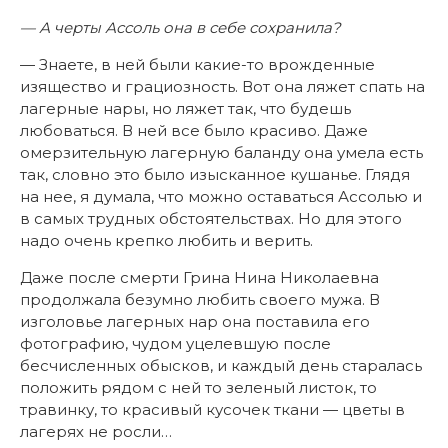
— А черты Ассоль она в себе сохранила?
— Знаете, в ней были какие-то врожденные
изящество и грациозность. Вот она ляжет спать на
лагерные нары, но ляжет так, что будешь
любоваться. В ней все было красиво. Даже
омерзительную лагерную баланду она умела есть
так, словно это было изысканное кушанье. Глядя
на нее, я думала, что можно оставаться Ассолью и
в самых трудных обстоятельствах. Но для этого
надо очень крепко любить и верить.
Даже после смерти Грина Нина Николаевна
продолжала безумно любить своего мужа. В
изголовье лагерных нар она поставила его
фотографию, чудом уцелевшую после
бесчисленных обысков, и каждый день старалась
положить рядом с ней то зеленый листок, то
травинку, то красивый кусочек ткани — цветы в
лагерях не росли…