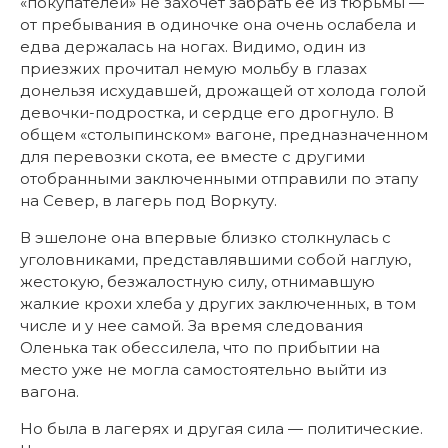
«покупателей» не захочет забрать ее из тюрьмы —
от пребывания в одиночке она очень ослабела и
едва держалась на ногах. Видимо, один из
приезжих прочитал немую мольбу в глазах
донельзя исхудавшей, дрожащей от холода голой
девочки-подростка, и сердце его дрогнуло. В
общем «столыпинском» вагоне, предназначенном
для перевозки скота, ее вместе с другими
отобранными заключенными отправили по этапу
на Север, в лагерь под Воркуту.
В эшелоне она впервые близко столкнулась с
уголовниками, представлявшими собой наглую,
жестокую, безжалостную силу, отнимавшую
жалкие крохи хлеба у других заключенных, в том
числе и у нее самой. За время следования
Оленька так обессилела, что по прибытии на
место уже не могла самостоятельно выйти из
вагона.
Но была в лагерях и другая сила — политические.