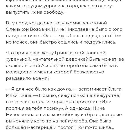
каким-то чудом упросила городского голову
выпустить их на свободу…
В ту пору, когда она познакомилась с юной
Оленькой Возовик, Нине Николаевне было около
пятидесяти лет. Оле — чуть больше двадцати. Тем
не менее, они быстро сошлись и подружились.
Что привлекло жену Грина в этой наивной,
худенькой, мечтательной девочке? Быть может, ее
схожесть с той Ассоль, которой она сама была в
молодости, и мечты которой безжалостно
раздавило время?
— Я для нее была как дочка, — вспоминает Ольга
Ильинична. — Помню, сижу ночью на дежурстве,
глаза слипаются, и вдруг она приходит: «Иди
поспи, я за тебя посижу». А однажды Нина
Николаевна сшила мне юбочку из брюк, которые
выменяла у кого-то на пайку хлеба. Она была
большая мастерица и постоянно что-то шила…