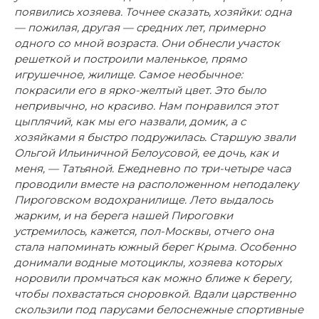
появились хозяева. Точнее сказать, хозяйки: одна
— пожилая, другая — средних лет, примерно
одного со мной возраста. Они обнесли участок
решеткой и построили маленькое, прямо
игрушечное, жилище. Самое необычное:
покрасили его в ярко-желтый цвет. Это было
непривычно, но красиво. Нам понравился этот
цыплячий, как мы его назвали, домик, а с
хозяйками я быстро подружилась. Старшую звали
Ольгой Ильиничной Белоусовой, ее дочь, как и
меня, — Татьяной. Ежедневно по три-четыре часа
проводили вместе на расположенном неподалеку
Пироговском водохранилище. Лето выдалось
жарким, и на берега нашей Пироговки
устремилось, кажется, пол-Москвы, отчего она
стала напоминать южный берег Крыма. Особенно
донимали водные мотоциклы, хозяева которых
норовили промчаться как можно ближе к берегу,
чтобы похвастаться сноровкой. Вдали царственно
скользили под парусами белоснежные спортивные