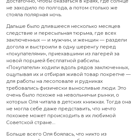
достаточно, чтобы оказаться в краях, где солнце
не заходило по полгода, а потом столько же
стояла полярная ночь.
Дальше было длившееся несколько месяцев
следствие и пересыльная тюрьма, где всех
заключенных — и мужчин, и женщин — раздели
догола и выстроили в одну шеренгу перед
«покупателями», приехавшими из лагерей за
новой порцией бесплатной рабсилы.
«Покупатели» ходили вдоль рядов заключенных,
ощупывая их и отбирая живой товар покрепче —
для работы на лесоповале и рудниках
требовались физически выносливые люди. Это
очень было похоже на невольничьи рынки, о
которых Оля читала в детских книжках. Тогда она
не могла себе даже представить, что нечто
похожее может происходить в их любимой
Советской стране…
Больше всего Оля боялась, что никто из