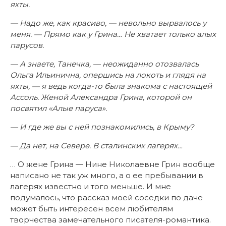
яхты.
— Надо же, как красиво, — невольно вырвалось у
меня. — Прямо как у Грина… Не хватает только алых
парусов.
— А знаете, Танечка, — неожиданно отозвалась
Ольга Ильинична, опершись на локоть и глядя на
яхты, — я ведь когда-то была знакома с настоящей
Ассоль. Женой Александра Грина, которой он
посвятил «Алые паруса».
— И где же вы с ней познакомились, в Крыму?
— Да нет, на Севере. В сталинских лагерях…
… О жене Грина — Нине Николаевне Грин вообще
написано не так уж много, а о ее пребывании в
лагерях известно и того меньше. И мне
подумалось, что рассказ моей соседки по даче
может быть интересен всем любителям
творчества замечательного писателя-романтика.