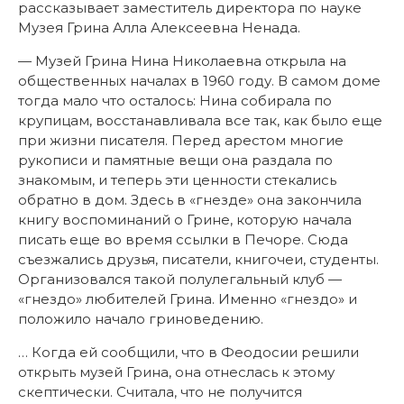
рассказывает заместитель директора по науке
Музея Грина Алла Алексеевна Ненада.
— Музей Грина Нина Николаевна открыла на
общественных началах в 1960 году. В самом доме
тогда мало что осталось: Нина собирала по
крупицам, восстанавливала все так, как было еще
при жизни писателя. Перед арестом многие
рукописи и памятные вещи она раздала по
знакомым, и теперь эти ценности стекались
обратно в дом. Здесь в «гнезде» она закончила
книгу воспоминаний о Грине, которую начала
писать еще во время ссылки в Печоре. Сюда
съезжались друзья, писатели, книгочеи, студенты.
Организовался такой полулегальный клуб —
«гнездо» любителей Грина. Именно «гнездо» и
положило начало гриноведению.
… Когда ей сообщили, что в Феодосии решили
открыть музей Грина, она отнеслась к этому
скептически. Считала, что не получится