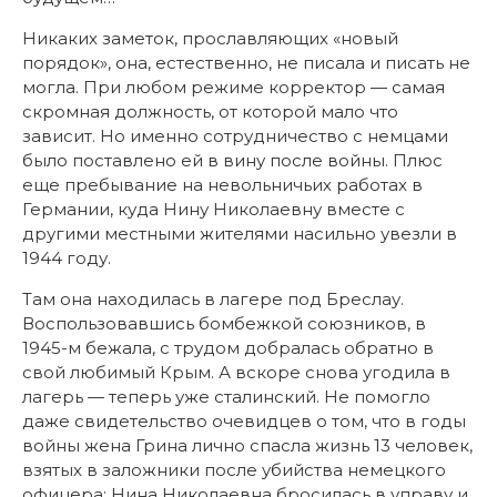
Никаких заметок, прославляющих «новый
порядок», она, естественно, не писала и писать не
могла. При любом режиме корректор — самая
скромная должность, от которой мало что
зависит. Но именно сотрудничество с немцами
было поставлено ей в вину после войны. Плюс
еще пребывание на невольничьих работах в
Германии, куда Нину Николаевну вместе с
другими местными жителями насильно увезли в
1944 году.
Там она находилась в лагере под Бреслау.
Воспользовавшись бомбежкой союзников, в
1945-м бежала, с трудом добралась обратно в
свой любимый Крым. А вскоре снова угодила в
лагерь — теперь уже сталинский. Не помогло
даже свидетельство очевидцев о том, что в годы
войны жена Грина лично спасла жизнь 13 человек,
взятых в заложники после убийства немецкого
офицера: Нина Николаевна бросилась в управу и