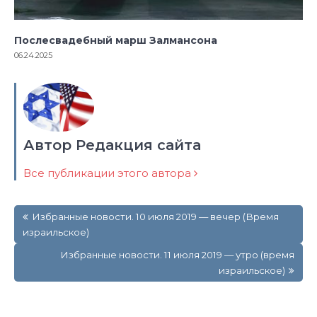
Послесвадебный марш Залмансона
06.24.2025
Автор Редакция сайта
Все публикации этого автора
Навигация
Избранные новости. 10 июля 2019 — вечер (Время
по
израильское)
записям
Избранные новости. 11 июля 2019 — утро (время
израильское)