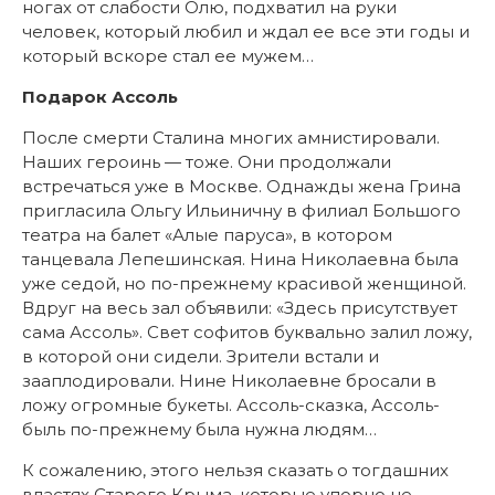
ногах от слабости Олю, подхватил на руки
человек, который любил и ждал ее все эти годы и
который вскоре стал ее мужем…
Подарок Ассоль
После смерти Сталина многих амнистировали.
Наших героинь — тоже. Они продолжали
встречаться уже в Москве. Однажды жена Грина
пригласила Ольгу Ильиничну в филиал Большого
театра на балет «Алые паруса», в котором
танцевала Лепешинская. Нина Николаевна была
уже седой, но по-прежнему красивой женщиной.
Вдруг на весь зал объявили: «Здесь присутствует
сама Ассоль». Свет софитов буквально залил ложу,
в которой они сидели. Зрители встали и
зааплодировали. Нине Николаевне бросали в
ложу огромные букеты. Ассоль-сказка, Ассоль-
быль по-прежнему была нужна людям…
К сожалению, этого нельзя сказать о тогдашних
властях Старого Крыма, которые упорно не