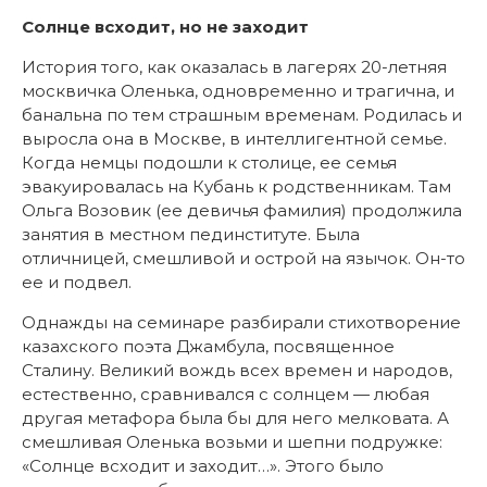
Солнце всходит, но не заходит
История того, как оказалась в лагерях 20-летняя
москвичка Оленька, одновременно и трагична, и
банальна по тем страшным временам. Родилась и
выросла она в Москве, в интеллигентной семье.
Когда немцы подошли к столице, ее семья
эвакуировалась на Кубань к родственникам. Там
Ольга Возовик (ее девичья фамилия) продолжила
занятия в местном пединституте. Была
отличницей, смешливой и острой на язычок. Он-то
ее и подвел.
Однажды на семинаре разбирали стихотворение
казахского поэта Джамбула, посвященное
Сталину. Великий вождь всех времен и народов,
естественно, сравнивался с солнцем — любая
другая метафора была бы для него мелковата. А
смешливая Оленька возьми и шепни подружке:
«Солнце всходит и заходит…». Этого было